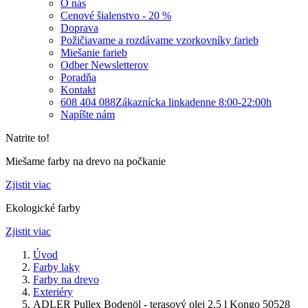
O nás
Cenové šialenstvo - 20 %
Doprava
Požičiavame a rozdávame vzorkovníky farieb
Miešanie farieb
Odber Newsletterov
Poradňa
Kontakt
608 404 088
Zákaznícka linka
denne 8:00-22:00h
Napíšte nám
Natrite to!
Miešame farby na drevo na počkanie
Zjistit viac
Ekologické farby
Zjistit viac
Úvod
Farby laky
Farby na drevo
Exteriéry
ADLER Pullex Bodenöl - terasový olej 2.5 l Kongo 50528