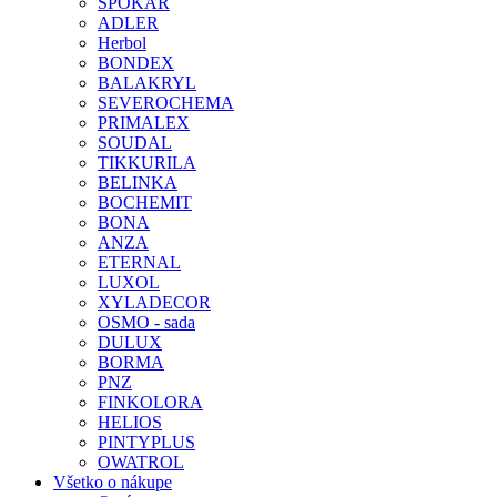
SPOKAR
ADLER
Herbol
BONDEX
BALAKRYL
SEVEROCHEMA
PRIMALEX
SOUDAL
TIKKURILA
BELINKA
BOCHEMIT
BONA
ANZA
ETERNAL
LUXOL
XYLADECOR
OSMO - sada
DULUX
BORMA
PNZ
FINKOLORA
HELIOS
PINTYPLUS
OWATROL
Všetko o nákupe