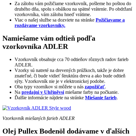
Za zálohu vám požičiame vzorkovník, pošleme ho poštou do
druhého dňa, spolu s obálkou na spätné vrátenie. Po obdržaní
vzorkovníka, vám zálohu hneď vrátime.
Viac o našej službe sa dozviete na stránke
Požičiavame a
rozdávame vzorkovníky.
Namiešame vám odtieň podľa
vzorkovníka ADLER
Vzorkovník obsahuje cca 70 odtieňov rôznych radov farieb
ADLER.
Vzorky sú natreté na drevených prúžkoch, takže je dobre
znateľné, či bude vidieť štruktúra dreva a ako bude odtieň
sýty. Vzorkovník nie je v elektronickej podobe.
Oba typy vzorníkov si môžete u nás
zapožičať
.
Na
predajni v Uhříněvsi
miešame farby na počkanie.
Ďalšie informácie nájdete na stránke
Miešanie farieb
.
Vzorkovník miešaných farieb
ADLER
Olej Pullex Bodenöl dodávame v ďalších