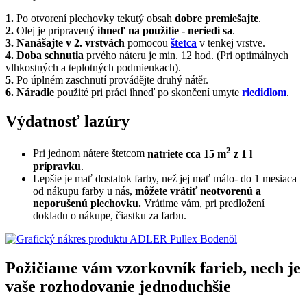
1.
Po otvorení plechovky tekutý obsah
dobre premiešajte
.
2.
Olej je pripravený
ihneď na použitie - neriedi sa
.
3. Nanášajte v 2. vrstvách
pomocou
štetca
v tenkej vrstve.
4.
Doba schnutia
prvého náteru je min. 12 hod. (Pri optimálnych
vlhkostných a teplotných podmienkach).
5.
Po úplném zaschnutí provádějte druhý nátěr.
6.
Náradie
použité pri práci ihneď po skončení umyte
riedidlom
.
Výdatnosť lazúry
2
Pri jednom nátere štetcom
natriete cca 15 m
z 1 l
prípravku
.
Lepšie je mať dostatok farby, než jej mať málo- do 1 mesiaca
od nákupu farby u nás,
môžete vrátiť neotvorenú a
neporušenú plechovku.
Vrátime vám, pri predložení
dokladu o nákupe, čiastku za farbu.
Požičiame vám vzorkovník farieb, nech je
vaše rozhodovanie jednoduchšie