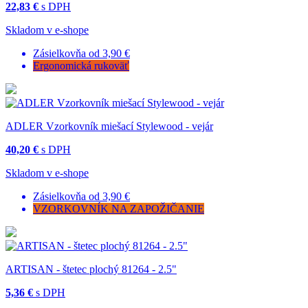
22,83 €
s DPH
Skladom v e-shope
Zásielkovňa od 3,90 €
Ergonomická rukoväť
ADLER Vzorkovník miešací Stylewood - vejár
40,20 €
s DPH
Skladom v e-shope
Zásielkovňa od 3,90 €
VZORKOVNÍK NA ZAPOŽIČANIE
ARTISAN - štetec plochý 81264 - 2.5"
5,36 €
s DPH