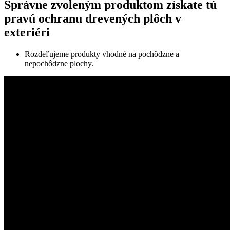
Správne zvoleným produktom získate tú
pravú ochranu drevených plôch v
exteriéri
Rozdeľujeme produkty vhodné na pochôdzne a
nepochôdzne plochy.