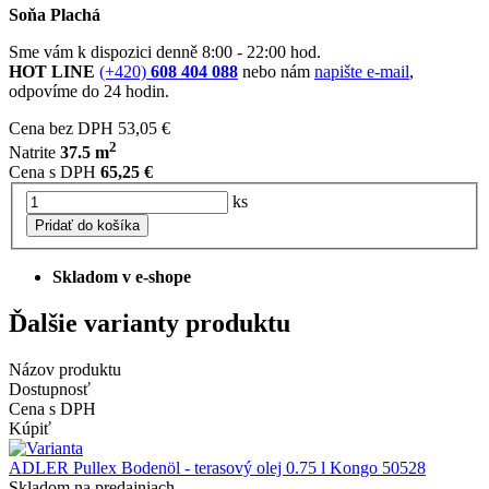
Soňa Plachá
Sme vám k dispozici denně 8:00 - 22:00 hod.
HOT LINE
(+420)
608 404 088
nebo nám
napište e-mail
,
odpovíme do 24 hodin.
Cena bez DPH
53,05 €
2
Natrite
37.5 m
Cena s DPH
65,25 €
ks
Pridať do košíka
Skladom v e-shope
Ďalšie varianty produktu
Názov produktu
Dostupnosť
Cena s DPH
Kúpiť
ADLER Pullex Bodenöl - terasový olej 0.75 l Kongo 50528
Skladom na predajniach