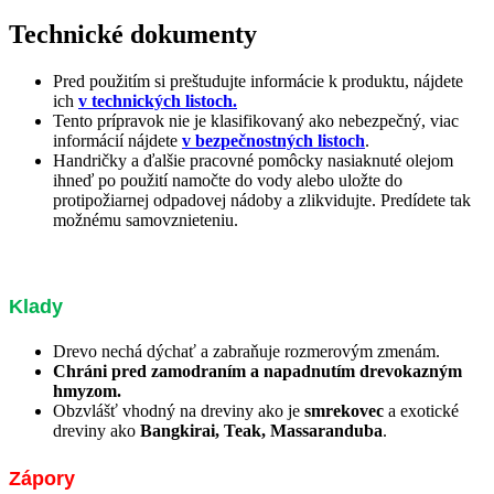
Technické dokumenty
Pred použitím si preštudujte informácie k produktu, nájdete
ich
v technických listoch.
Tento prípravok nie je klasifikovaný ako nebezpečný, viac
informácií nájdete
v bezpečnostných listoch
.
Handričky a ďalšie pracovné pomôcky nasiaknuté olejom
ihneď po použití namočte do vody alebo uložte do
protipožiarnej odpadovej nádoby a zlikvidujte. Predídete tak
možnému samovznieteniu.
Klady
Drevo nechá dýchať a zabraňuje rozmerovým zmenám.
Chráni pred zamodraním a napadnutím drevokazným
hmyzom.
Obzvlášť vhodný na dreviny ako je
smrekovec
a exotické
dreviny ako
Bangkirai, Teak, Massaranduba
.
Zápory