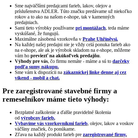
Sme najväčšími predajcami farieb, lakov, olejov a
príslušenstva ADLER. Túto značku predávame už niekoľko
rokov a to ako na našom e-shope, tak v kamenných
predajniach.
Sami tieto výrobky používame
pri montážach
, teda máme
vyskúšané, že fungujú.
Maximálne zásobená vzorkovňa v
Prahe Uhříněvsi.
Na každej našej predajni nie je vždy celá ponuka farieb ako
na e-shope, ale ak je výrobok skladom na e-shope, môžeme
vám ho
previezť na akúkoľvek predajňu
.
Výhody pre vás
, čo firmu nemáte - máme a sú to
darčeky
podľa sumy nákupu.
Sme vám k dispozícii na
zákazníckej linke denne aj cez
víkend - mobil a chat.
Pre zaregistrované stavebné firmy a
remeselníkov máme tieto výhody:
Bezplatné zaškolenie a ďalšie pravidelné školenia
od
výrobcov farieb.
Vybavíme vás vzorkovníkmi farieb
, olejov, lakov a voskov
väčšiny značiek, čo ponúkame.
Zľava na každý produkt farieb pre
zaregistrované firmy.