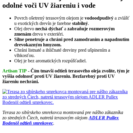
odolné voči UV žiareniu i vode
Povrch ošetrený terasovým olejom je
vodoodpudivý
a zvlášť
u exotických drevín je farebne
stabilný
.
Olej drevo
nechá dýchať
a
zabraňuje rozmerovým
zmenám
dreva v exteriéri.
Silne penetruje a chráni pred zamodraním a napadnutím
drevokazným hmyzom.
Chráni listnaté a ihličnaté dreviny pred ušpinením a
vlhkosťou.
Olej je bez aromatických rozpúšťadiel.
Artisan TIP
- Čím tmavší odtieň terasového oleja zvolíte, tým je
vyššia odolnosť proti UV žiareniu. Bezfarebný proti UV
žiareniu nechráni.
Terasa zo sibírskeho smrekovca montovaná pre nášho zákazníka
zo stredných Čiech, natretá terasovým olejom
ADLER Pullex
Bodenöl odtieň smrekovec
.