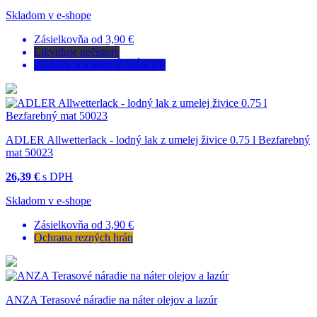
Skladom v e-shope
Zásielkovňa od 3,90 €
Likviduje nečistoty
ZĽAVA NA PRVÝ NÁKUP
ADLER Allwetterlack - lodný lak z umelej živice 0.75 l Bezfarebný
mat 50023
26,39 €
s DPH
Skladom v e-shope
Zásielkovňa od 3,90 €
Ochrana rezných hrán
ANZA Terasové náradie na náter olejov a lazúr