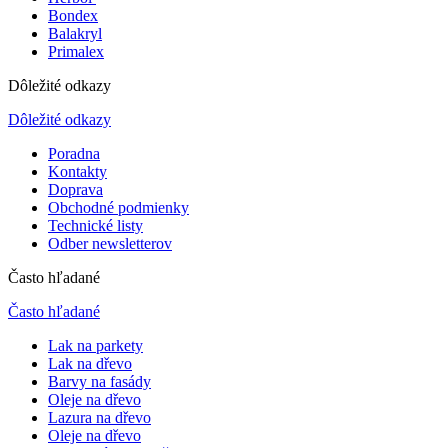
Bondex
Balakryl
Primalex
Dôležité odkazy
Dôležité odkazy
Poradna
Kontakty
Doprava
Obchodné podmienky
Technické listy
Odber newsletterov
Často hľadané
Často hľadané
Lak na parkety
Lak na dřevo
Barvy na fasády
Oleje na dřevo
Lazura na dřevo
Oleje na dřevo