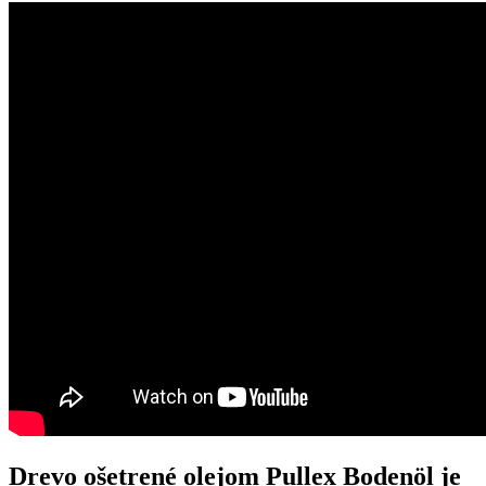
Drevo ošetrené olejom Pullex Bodenöl je