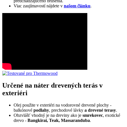
predchádzajúceho brúsenia.
Viac zaujímavostí nájdete v
našom článku
.
Určené na náter drevených terás v
exteriéri
Olej použite v exteriéri na vodorovné drevené plochy -
balkónové
podlahy
, prechodové lávky
a drevené terasy
.
Obzvlášť vhodný je na dreviny ako je
smrekovec
, exotické
drevo -
Bangkirai, Teak, Massaranduba
.