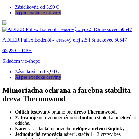
Zásielkovňa od 3,90 €
Aj pre exotické dreviny
ADLER Pullex Bodenöl - terasový olej 2.5 l Smrekovec 50547
65,25 €
s DPH
Skladom v e-shope
Zásielkovňa od 3,90 €
Aj pre exotické dreviny
Mimoriadna ochrana a farebná stabilita
dreva Thermowood
Odti​eň testovaný
priamo pre
drevo Thermowood
.
Zabraňuje
nerovnomernému
šednutiu
a strate karamelového
odtieňa.
Náte
r sa z hladkého povrchu
nelúpe a netvorí šupinky
.
Jednoduchá renovácia
náteru, stačia 1 - 2 vrstvy bez