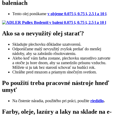
baleniach
Tento olej ponúkame
v objeme 0.075 l, 0.75 l, 2.5 l a 10 l
.
Ako sa o nevyužitý olej starať?
Skladujte plechovku dôkladne uzatvorenú.
Odporúčame malý nevyužitý zvyšok preliať do menšej
nádoby, aby sa zabránilo rôsolovateniu.
Alebo keď vám farba zostane, plechovku starostlivo zatvorte
a otočte ju hore dnom, aby sa zamedzilo prísunu vzduchu.
Môžete si ju tak bez starostí schovať na budúci rok.
Chráňte pred mrazom a priamym slnečným svetlom.
Po použití treba pracovné nástroje hneď
umyť
Na čistenie náradia, použitého pri práci, použite
riedidlo
.
Farby, oleje, lazúry a laky na sklade na e-