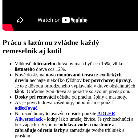
​Prácu s lazúrou zvládne každý
remeselník aj kutil
Vlhkosť
ihličnatého
dreva by mala byť cca 15%, vlhkosť
listnatého
dreva cca 12%.
Nové dosky na
novo montovanú terasu z exotických
drevín
nechajte niekoľko týždňov
bez povrchovej úpravy
.
Je to z dôvodu prirodzeného vyplavenia v dreve obsiahnutých
látok. Ohľadne typu dreva sa poraďte so svojim predajcom.
Dosky pri renovácii
očistite od prachu, špiny a mastnoty.
Ak je povrch dreva zašednutý, odporúčame použiť
odšeďovač
.
Na rezné hrany terasových dosiek použite
ADLER
Allwetterlack
- lodný lak z umelej živice. Je rýchloschnúci a
bez zápachu. Výborne
odoláva vode a mastnote
a
zabraňuje odretiu farby
a zamedzuje tvorbe trhliniek a
prasklín.