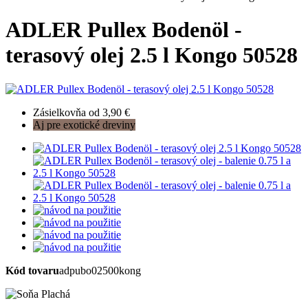
ADLER Pullex Bodenöl -
terasový olej 2.5 l Kongo 50528
Zásielkovňa od 3,90 €
Aj pre exotické dreviny
Kód tovaru
adpubo02500kong