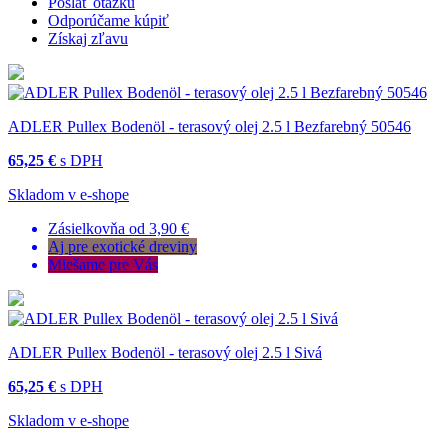
Poslať otázku
Odporúčame kúpiť
Získaj zľavu
ADLER Pullex Bodenöl - terasový olej 2.5 l Bezfarebný 50546
65,25 €
s DPH
Skladom v e-shope
Zásielkovňa od 3,90 €
Aj pre exotické dreviny
Miešame pre Vás
ADLER Pullex Bodenöl - terasový olej 2.5 l Sivá
65,25 €
s DPH
Skladom v e-shope