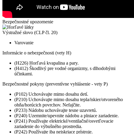
Bezpečnostné upozornenie
Výstražné slovo (CLP čl. 20)
Varovanie
Informácie o nebezpečnosti (vety H)
(H226) Horľavá kvapalina a pary.
(H412) Škodlivý pre vodné organizmy, s dlhodobými
účinkami.
Bezpečnostné pokyny (preventívne vyhlásenie - vety P)
(P102) Uchovávajte mimo dosahu detí.
(P210) Uchovávajte mimo dosahu tepla/iskier/otvoreného
ohňa/horúcich povrchov. Nefajčite.
(P233) Nádobu uchovávajte tesne uzavretú.
(P240) Uzemnite/upevnite nádobu a plniace zariadenie.
(P241) Používajte elektrické/ventilačné/osvetľovacie
zariadenie do výbušného prostredia.
(P242) Používajte iba neiskriace prístroje.