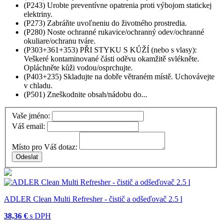
(P243) Urobte preventívne opatrenia proti výbojom statickej
elektriny.
(P273) Zabráňte uvoľneniu do životného prostredia.
(P280) Noste ochranné rukavice/ochranný odev/ochranné
okuliare/ochranu tváre.
(P303+361+353) PŘI STYKU S KŮŽÍ (nebo s vlasy):
Veškeré kontaminované části oděvu okamžitě svlékněte.
Opláchněte kůži vodou/osprchujte.
(P403+235) Skladujte na dobře větraném místě. Uchovávejte
v chladu.
(P501) Zneškodnite obsah/nádobu do...
Vaše jméno:
Váš email:
Místo pro Váš dotaz:
ADLER Clean Multi Refresher - čistič a odšeďovač 2.5 l
38,36 €
s DPH