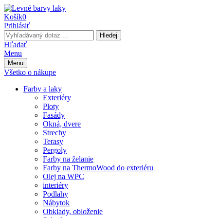
Košík
0
Prihlásiť
Hledej
Hľadať
Menu
Menu
Všetko o nákupe
Farby a laky
Exteriéry
Ploty
Fasády
Okná, dvere
Strechy
Terasy
Pergoly
Farby na želanie
Farby na ThermoWood do exteriéru
Olej na WPC
interiéry
Podlahy
Nábytok
Obklady, obloženie