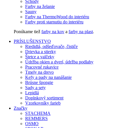
Schody
Farby na želanie
Sauny
Farby na ThermoWood do interiéru
Farby proti starnutiu do interiéru
Ponúkame tiež
farby na kov
a
farby na plast
.
PRÍSLUŠENSTVO
Riedidlá, odšeďovače, čističe
Drievka a stierky
Štetce a valčeky
Údržba okien a dverí, údržba podlahy
Pracovné rukavice
Tmely na drevo
Kefy a pady na nanášanie
Brúsne špongie
Sady a sety
Lepidlá
Doplnkový sortiment
Vzorkovníky farieb
Značky
STACHEMA
REMMERS
OSMO