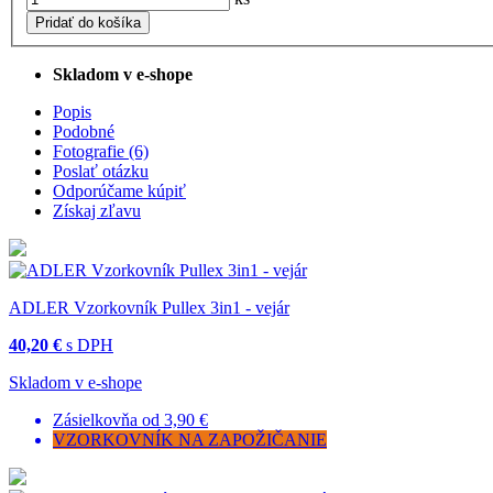
Pridať do košíka
Skladom v e-shope
Popis
Podobné
Fotografie (6)
Poslať otázku
Odporúčame kúpiť
Získaj zľavu
ADLER Vzorkovník Pullex 3in1 - vejár
40,20 €
s DPH
Skladom v e-shope
Zásielkovňa od 3,90 €
VZORKOVNÍK NA ZAPOŽIČANIE