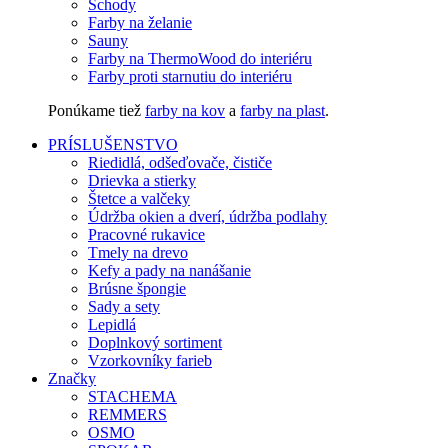
Schody
Farby na želanie
Sauny
Farby na ThermoWood do interiéru
Farby proti starnutiu do interiéru
Ponúkame tiež
farby na kov
a
farby na plast
.
PRÍSLUŠENSTVO
Riedidlá, odšeďovače, čističe
Drievka a stierky
Štetce a valčeky
Údržba okien a dverí, údržba podlahy
Pracovné rukavice
Tmely na drevo
Kefy a pady na nanášanie
Brúsne špongie
Sady a sety
Lepidlá
Doplnkový sortiment
Vzorkovníky farieb
Značky
STACHEMA
REMMERS
OSMO