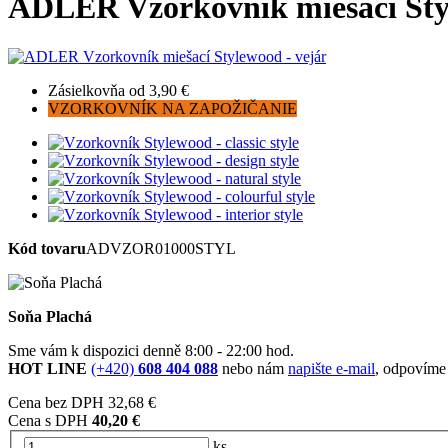
ADLER Vzorkovník miešací Styl
Zásielkovňa od 3,90 €
VZORKOVNÍK NA ZAPOŽIČANIE
Kód tovaru
ADVZOR01000STYL
Soňa Plachá
Sme vám k dispozici denně 8:00 - 22:00 hod.
HOT LINE
(+420)
608 404 088
nebo nám
napište e-mail
, odpovíme
Cena bez DPH
32,68 €
Cena s DPH
40,20 €
ks