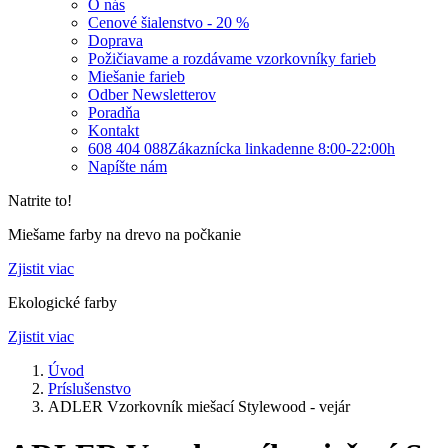
O nás
Cenové šialenstvo - 20 %
Doprava
Požičiavame a rozdávame vzorkovníky farieb
Miešanie farieb
Odber Newsletterov
Poradňa
Kontakt
608 404 088
Zákaznícka linka
denne 8:00-22:00h
Napíšte nám
Natrite to!
Miešame farby na drevo na počkanie
Zjistit viac
Ekologické farby
Zjistit viac
Úvod
Príslušenstvo
ADLER Vzorkovník miešací Stylewood - vejár