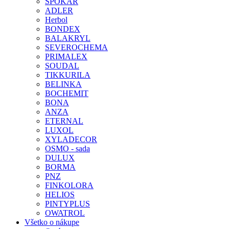
SPOKAR
ADLER
Herbol
BONDEX
BALAKRYL
SEVEROCHEMA
PRIMALEX
SOUDAL
TIKKURILA
BELINKA
BOCHEMIT
BONA
ANZA
ETERNAL
LUXOL
XYLADECOR
OSMO - sada
DULUX
BORMA
PNZ
FINKOLORA
HELIOS
PINTYPLUS
OWATROL
Všetko o nákupe