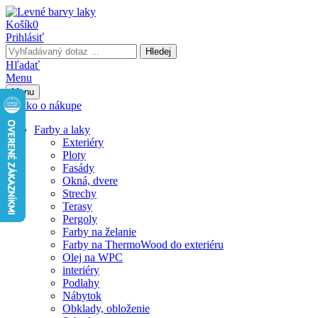
Košík
0
Prihlásiť
Hledej
Hľadať
Menu
Menu
Všetko o nákupe
Farby a laky
Exteriéry
Ploty
Fasády
Okná, dvere
Strechy
Terasy
Pergoly
Farby na želanie
Farby na ThermoWood do exteriéru
Olej na WPC
interiéry
Podlahy
Nábytok
Obklady, obloženie