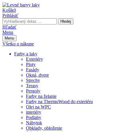
Košík
0
Prihlásiť
Hledej
Hľadať
Menu
Menu
Všetko o nákupe
Farby a laky
Exteriéry
Ploty
Fasády
Okná, dvere
Strechy
Terasy
Pergoly
Farby na želanie
Farby na ThermoWood do exteriéru
Olej na WPC
interiéry
Podlahy
Nábytok
Obklady, obloženie