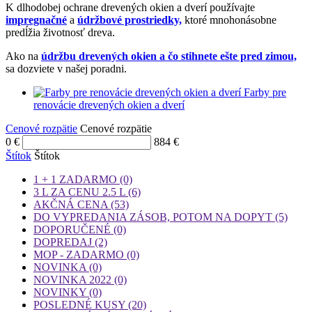
K dlhodobej ochrane drevených okien a dverí používajte
impregnačné
a
údržbové prostriedky,
ktoré mnohonásobne
predĺžia životnosť dreva.
Ako na
údržbu drevených okien a čo stihnete ešte pred zimou,
sa dozviete v našej poradni.
Farby pre
renovácie drevených okien a dverí
Cenové rozpätie
Cenové rozpätie
0
€
884
€
Štítok
Štítok
1 + 1 ZADARMO
(0)
3 L ZA CENU 2.5 L
(6)
AKČNÁ CENA
(53)
DO VYPREDANIA ZÁSOB, POTOM NA DOPYT
(5)
DOPORUČENÉ
(0)
DOPREDAJ
(2)
MOP - ZADARMO
(0)
NOVINKA
(0)
NOVINKA 2022
(0)
NOVINKY
(0)
POSLEDNÉ KUSY
(20)