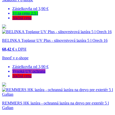
Zásielkovňa od 3,90 €
3 l za cenu 2.5 l
Akčná cena
BELINKA Toplasur UV Plus - silnovrstvová lazúra 5 l Orech 16
68,42 €
s DPH
Ihneď v e-shope
Zásielkovňa od 3,90 €
Vysoká UV ochrana
Akčná cena
REMMERS HK lazúra - ochranná lazúra na drevo pre exteriér 5 l
Gaštan