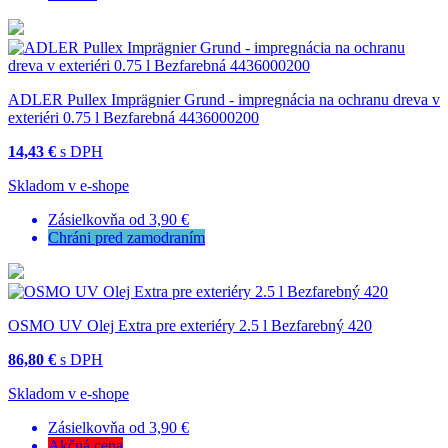
ADLER Pullex Imprägnier Grund - impregnácia na ochranu dreva v
exteriéri 0.75 l Bezfarebná 4436000200
14,43 €
s DPH
Skladom v e-shope
Zásielkovňa od 3,90 €
Chráni pred zamodraním
OSMO UV Olej Extra pre exteriéry 2.5 l Bezfarebný 420
86,80 €
s DPH
Skladom v e-shope
Zásielkovňa od 3,90 €
Akčná cena