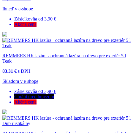
Ihneď v e-shope
Zásielkovňa od 3,90 €
Akčná cena
REMMERS HK lazúra - ochranná lazúra na drevo pre exteriér 5 l
Teak
83,31 €
s DPH
Skladom v e-shope
Zásielkovňa od 3,90 €
Chráni pred hmyzom
Akčná cena