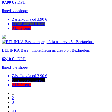
97,90 €
s DPH
Ihneď v e-shope
Zásielkovňa od 3,90 €
POSLEDNÉ KUSY
Akčná cena
BELINKA Base - impregnácia na drevo 5 l Bezfarebná
62,10 €
s DPH
Ihneď v e-shope
Zásielkovňa od 3,90 €
Chráni pred hmyzom
Akčná cena
1
2
3
…
43