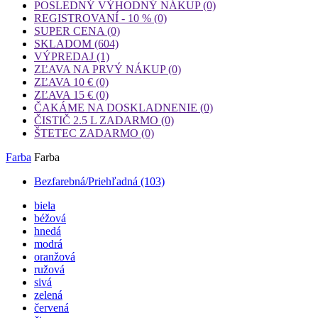
POSLEDNÝ VÝHODNÝ NÁKUP
(0)
REGISTROVANÍ - 10 %
(0)
SUPER CENA
(0)
SKLADOM
(604)
VÝPREDAJ
(1)
ZĽAVA NA PRVÝ NÁKUP
(0)
ZĽAVA 10 €
(0)
ZĽAVA 15 €
(0)
ČAKÁME NA DOSKLADNENIE
(0)
ČISTIČ 2.5 L ZADARMO
(0)
ŠTETEC ZADARMO
(0)
Farba
Farba
Bezfarebná/Priehľadná
(103)
biela
béžová
hnedá
modrá
oranžová
ružová
sivá
zelená
červená