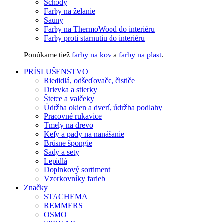
Schody
Farby na želanie
Sauny
Farby na ThermoWood do interiéru
Farby proti starnutiu do interiéru
Ponúkame tiež
farby na kov
a
farby na plast
.
PRÍSLUŠENSTVO
Riedidlá, odšeďovače, čističe
Drievka a stierky
Štetce a valčeky
Údržba okien a dverí, údržba podlahy
Pracovné rukavice
Tmely na drevo
Kefy a pady na nanášanie
Brúsne špongie
Sady a sety
Lepidlá
Doplnkový sortiment
Vzorkovníky farieb
Značky
STACHEMA
REMMERS
OSMO