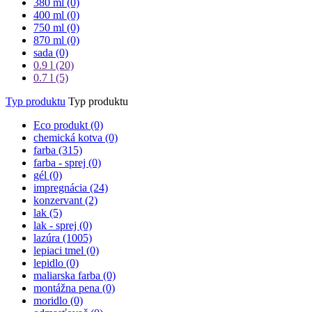
380 ml (0)
400 ml (0)
750 ml (0)
870 ml (0)
sada (0)
0.9 l
(20)
0.7 l
(5)
Typ produktu
Typ produktu
Eco produkt (0)
chemická kotva (0)
farba
(315)
farba - sprej (0)
gél (0)
impregnácia
(24)
konzervant
(2)
lak
(5)
lak - sprej (0)
lazúra
(1005)
lepiaci tmel (0)
lepidlo (0)
maliarska farba (0)
montážna pena (0)
moridlo (0)