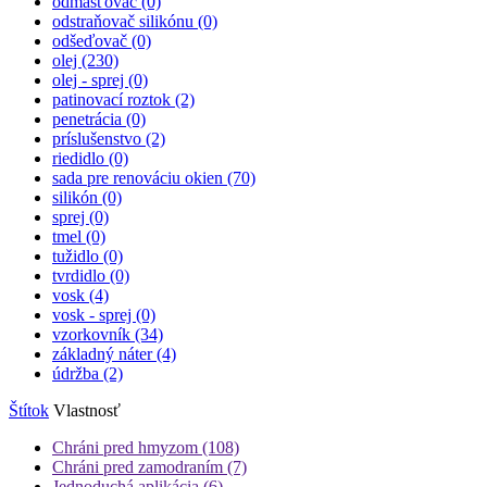
odmasťovač (0)
odstraňovač silikónu (0)
odšeďovač (0)
olej
(230)
olej - sprej (0)
patinovací roztok
(2)
penetrácia (0)
príslušenstvo
(2)
riedidlo (0)
sada pre renováciu okien
(70)
silikón (0)
sprej (0)
tmel (0)
tužidlo (0)
tvrdidlo (0)
vosk
(4)
vosk - sprej (0)
vzorkovník
(34)
základný náter
(4)
údržba
(2)
Štítok
Vlastnosť
Chráni pred hmyzom
(108)
Chráni pred zamodraním
(7)
Jednoduchá aplikácia
(6)