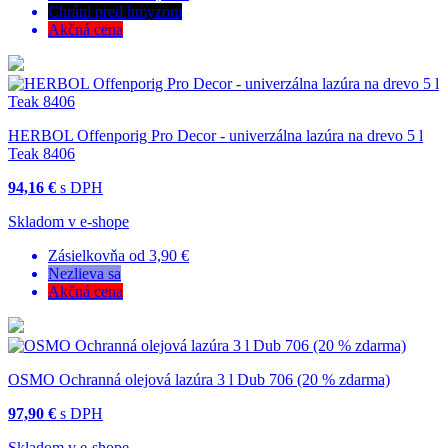
Chráni pred hmyzom
Akčná cena
HERBOL Offenporig Pro Decor - univerzálna lazúra na drevo 5 l
Teak 8406
94,16 €
s DPH
Skladom v e-shope
Zásielkovňa od 3,90 €
Nezlieva sa
Akčná cena
OSMO Ochranná olejová lazúra 3 l Dub 706 (20 % zdarma)
97,90 €
s DPH
Skladom v e-shope