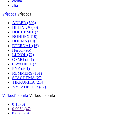
čierna
žltá
Výrobca
Výrobca
ADLER
(503)
BELINKA
(50)
BOCHEMIT
(2)
BONDEX
(19)
BORMA
(10)
ETERNAL
(16)
Herbol
(95)
LUXOL
(72)
OSMO
(241)
OWATROL
(2)
PNZ
(201)
REMMERS
(161)
STACHEMA
(27)
TIKKURILA
(214)
XYLADECOR
(87)
Veľkosť balenia
Veľkosť balenia
0.1 l (0)
0.005 l
(47)
0.030 l (0)