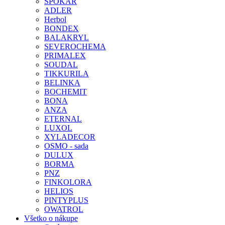
SPOKAR
ADLER
Herbol
BONDEX
BALAKRYL
SEVEROCHEMA
PRIMALEX
SOUDAL
TIKKURILA
BELINKA
BOCHEMIT
BONA
ANZA
ETERNAL
LUXOL
XYLADECOR
OSMO - sada
DULUX
BORMA
PNZ
FINKOLORA
HELIOS
PINTYPLUS
OWATROL
Všetko o nákupe