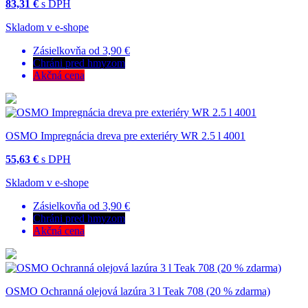
83,31 €
s DPH
Skladom v e-shope
Zásielkovňa od 3,90 €
Chráni pred hmyzom
Akčná cena
OSMO Impregnácia dreva pre exteriéry WR 2.5 l 4001
55,63 €
s DPH
Skladom v e-shope
Zásielkovňa od 3,90 €
Chráni pred hmyzom
Akčná cena
OSMO Ochranná olejová lazúra 3 l Teak 708 (20 % zdarma)