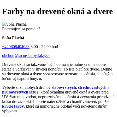
Farby na drevené okná a dvere
Potrebujete sa poradiť?
Soňa Plachá
+420608404088
8:00 - 22:00 hod
obchod@lacne-farby-laky.sk
Drevené okná sú takzvané "oči" domu a je nutné sa o ne dobre
starať a udržiavať v skvelej kondícii. To isté platí pre dvere. Denne
sú drevené okná a dvere vystavované rozmarom počasia, slnečným
lúčom aj náporu hmyzu.
Vyberte si z mnohých druhov
slabovrstvých
,
strednovrstvých
a
hrubovrstvých lazúr
, ktoré ochránia drevené okná a dvere pred
UV žiarením, vodou, nepriaznivému počasiu a zvýraznia prirodzenú
krásu dreva. Pokiaľ chcete náter oživiť a chrániť zároveň, použite
krycie farby
, ktoré sú mimoriadne odolné voči poveternostným
vplyvom.