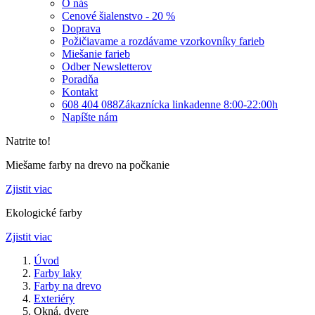
O nás
Cenové šialenstvo - 20 %
Doprava
Požičiavame a rozdávame vzorkovníky farieb
Miešanie farieb
Odber Newsletterov
Poradňa
Kontakt
608 404 088
Zákaznícka linka
denne 8:00-22:00h
Napíšte nám
Natrite to!
Miešame farby na drevo na počkanie
Zjistit viac
Ekologické farby
Zjistit viac
Úvod
Farby laky
Farby na drevo
Exteriéry
Okná, dvere