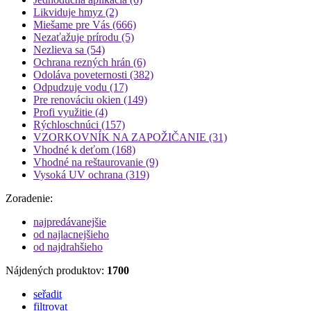
Likviduje hmyz
(2)
Miešame pre Vás
(666)
Nezaťažuje prírodu
(5)
Nezlieva sa
(54)
Ochrana rezných hrán
(6)
Odoláva poveternosti
(382)
Odpudzuje vodu
(17)
Pre renováciu okien
(149)
Profi využitie
(4)
Rýchloschnúci
(157)
VZORKOVNÍK NA ZAPOŽIČANIE
(31)
Vhodné k deťom
(168)
Vhodné na reštaurovanie
(9)
Vysoká UV ochrana
(319)
Zoradenie:
najpredávanejšie
od najlacnejšieho
od najdrahšieho
Nájdených produktov:
1700
seřadit
filtrovat