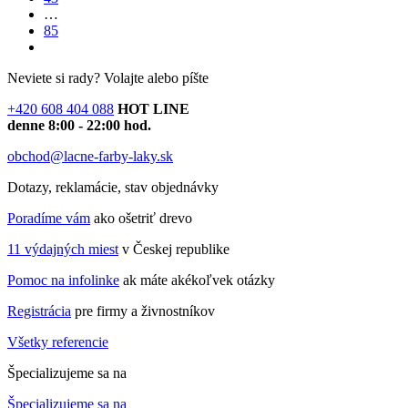
…
85
Neviete si rady?
Volajte alebo píšte
+420 608 404 088
HOT LINE
denne 8:00 - 22:00 hod.
obchod@lacne-farby-laky.sk
Dotazy, reklamácie, stav objednávky
Poradíme vám
ako ošetriť drevo
11 výdajných miest
v Českej republike
Pomoc na infolinke
ak máte akékoľvek otázky
Registrácia
pre firmy a živnostníkov
Všetky referencie
Špecializujeme sa na
Špecializujeme sa na