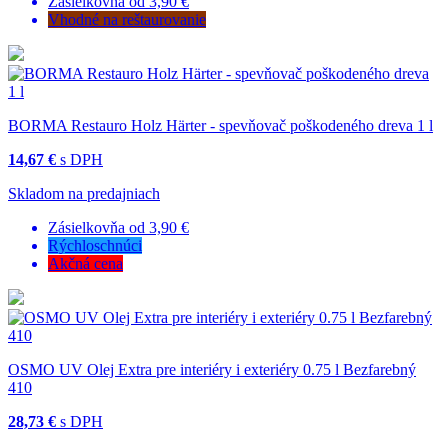
Zásielkovňa od 3,90 €
Vhodné na reštaurovanie
BORMA Restauro Holz Härter - spevňovač poškodeného dreva 1 l
14,67 €
s DPH
Skladom na predajniach
Zásielkovňa od 3,90 €
Rýchloschnúci
Akčná cena
OSMO UV Olej Extra pre interiéry i exteriéry 0.75 l Bezfarebný
410
28,73 €
s DPH