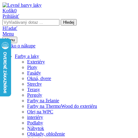
Košík
0
Prihlásiť
Hledej
Hľadať
Menu
Menu
Všetko o nákupe
Farby a laky
Exteriéry
Ploty
Fasády
Okná, dvere
Strechy
Terasy
Pergoly
Farby na želanie
Farby na ThermoWood do exteriéru
Olej na WPC
interiéry
Podlahy
Nábytok
Obklady, obloženie