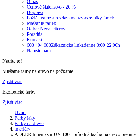
O nás
Cenové šialenstvo - 20 %
Doprava
Požičiavame a rozdávame vzorkovníky farieb
Miešanie farieb
Odber Newsletterov
Poradňa
Kontakt
608 404 088
Zákaznícka linka
denne 8:00-22:00h
Napíšte nám
Natrite to!
Miešame farby na drevo na počkanie
Zjistit viac
Ekologické farby
Zjistit viac
Úvod
Farby laky
Farby na drevo
interiéry
ADLER Innenlasur UV 100 - prírodná lazúra na drevo pre inte