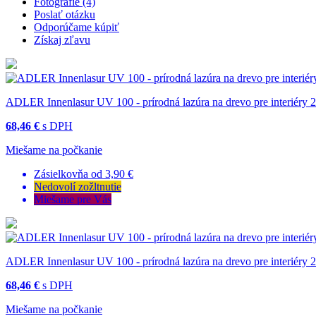
Fotografie (4)
Poslať otázku
Odporúčame kúpiť
Získaj zľavu
ADLER Innenlasur UV 100 - prírodná lazúra na drevo pre interiéry 2
68,46 €
s DPH
Miešame na počkanie
Zásielkovňa od 3,90 €
Nedovolí zožltnutie
Miešame pre Vás
ADLER Innenlasur UV 100 - prírodná lazúra na drevo pre interiéry 2.
68,46 €
s DPH
Miešame na počkanie