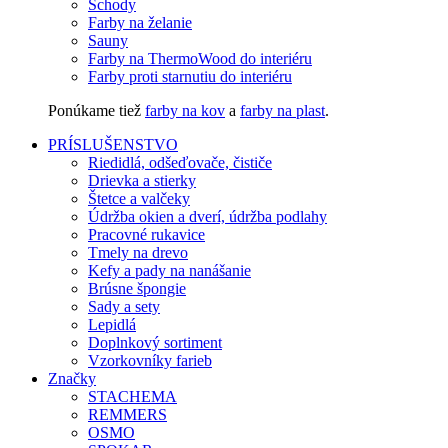
Schody
Farby na želanie
Sauny
Farby na ThermoWood do interiéru
Farby proti starnutiu do interiéru
Ponúkame tiež
farby na kov
a
farby na plast
.
PRÍSLUŠENSTVO
Riedidlá, odšeďovače, čističe
Drievka a stierky
Štetce a valčeky
Údržba okien a dverí, údržba podlahy
Pracovné rukavice
Tmely na drevo
Kefy a pady na nanášanie
Brúsne špongie
Sady a sety
Lepidlá
Doplnkový sortiment
Vzorkovníky farieb
Značky
STACHEMA
REMMERS
OSMO