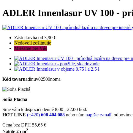
ADLER Innenlasur UV 100 - prír
Zásielkovňa od 3,90 €
Nedovolí zožltnutie
Miešame pre Vás
Kód tovaru
adinuv02500noma
Soňa Plachá
Sme vám k dispozici denně 8:00 - 22:00 hod.
HOT LINE
(+420)
608 404 088
nebo nám
napište e-mail
, odpovíme
Cena bez DPH
55,65 €
2
Natrite
25 m