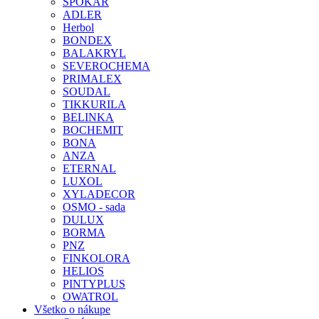
SPOKAR
ADLER
Herbol
BONDEX
BALAKRYL
SEVEROCHEMA
PRIMALEX
SOUDAL
TIKKURILA
BELINKA
BOCHEMIT
BONA
ANZA
ETERNAL
LUXOL
XYLADECOR
OSMO - sada
DULUX
BORMA
PNZ
FINKOLORA
HELIOS
PINTYPLUS
OWATROL
Všetko o nákupe