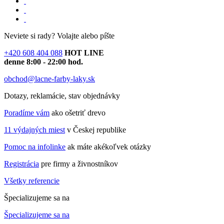
Neviete si rady?
Volajte alebo píšte
+420 608 404 088
HOT LINE
denne 8:00 - 22:00 hod.
obchod@lacne-farby-laky.sk
Dotazy, reklamácie, stav objednávky
Poradíme vám
ako ošetriť drevo
11 výdajných miest
v Českej republike
Pomoc na infolinke
ak máte akékoľvek otázky
Registrácia
pre firmy a živnostníkov
Všetky referencie
Špecializujeme sa na
Špecializujeme sa na