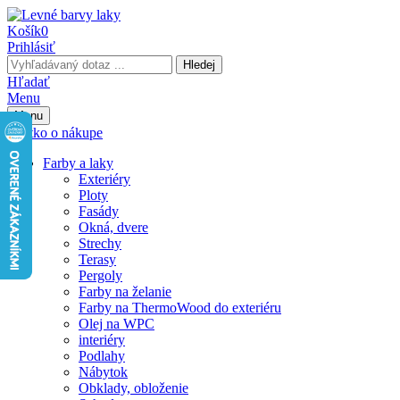
Košík
0
Prihlásiť
Hledej
Hľadať
Menu
Menu
Všetko o nákupe
Farby a laky
Exteriéry
Ploty
Fasády
Okná, dvere
Strechy
Terasy
Pergoly
Farby na želanie
Farby na ThermoWood do exteriéru
Olej na WPC
interiéry
Podlahy
Nábytok
Obklady, obloženie