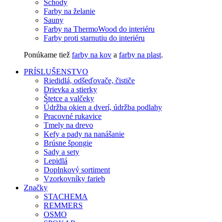
Schody
Farby na želanie
Sauny
Farby na ThermoWood do interiéru
Farby proti starnutiu do interiéru
Ponúkame tiež
farby na kov
a
farby na plast
.
PRÍSLUŠENSTVO
Riedidlá, odšeďovače, čističe
Drievka a stierky
Štetce a valčeky
Údržba okien a dverí, údržba podlahy
Pracovné rukavice
Tmely na drevo
Kefy a pady na nanášanie
Brúsne špongie
Sady a sety
Lepidlá
Doplnkový sortiment
Vzorkovníky farieb
Značky
STACHEMA
REMMERS
OSMO