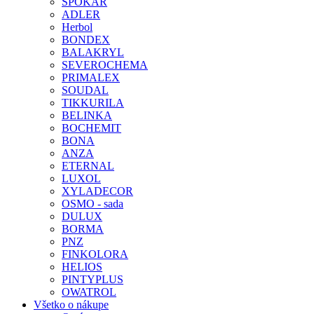
SPOKAR
ADLER
Herbol
BONDEX
BALAKRYL
SEVEROCHEMA
PRIMALEX
SOUDAL
TIKKURILA
BELINKA
BOCHEMIT
BONA
ANZA
ETERNAL
LUXOL
XYLADECOR
OSMO - sada
DULUX
BORMA
PNZ
FINKOLORA
HELIOS
PINTYPLUS
OWATROL
Všetko o nákupe