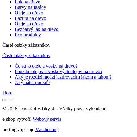
Lak na dřevo
Barvy na fasády
Oleje na dřevo
Lazura na dřevo
Oleje na dřevo
Bezbarvý lak na dřevo
Eco produkty
Časté otázky zákazníkov
Časté otázky zákazníkov
Čo sú to oleje a vosky na drevo?
Použitie olejov a voskových olejov na drevo?
Aký je rozdiel medzi lazúrovacím lakom a lakom?
Aký náter použiť?
Hore
© 2026 lacne-farby-laky.sk - Všetky práva vyhradené
e-shop vytvořil
Webový servis
hosting zajišťuje
Váš-hosting