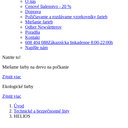
O nás
Cenové šialenstvo - 20 %
Doprava
Požičiavame a rozdávame vzorkovníky farieb
Miešanie farieb
Odber Newsletterov
Poradňa
Kontakt
608 404 088
Zákaznícka linka
denne 8:00-22:00h
Napíšte nám
Natrite to!
Miešame farby na drevo na počkanie
Zjistit viac
Ekologické farby
Zjistit viac
Úvod
Technické a bezpečnostné listy
HELIOS