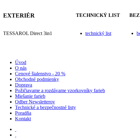
EXTERIÉR
TECHNICKÝ LIST
BEZ
TESSAROL Direct 3in1
technický list
b
Úvod
O nás
Cenové šialenstvo - 20 %
Obchodné podmienky
Doprava
Požičiavame a rozdávame vzorkovníky farieb
Miešanie farieb
Odber Newsletterov
Technické a bezpečnostné listy
Poradňa
Kontakt