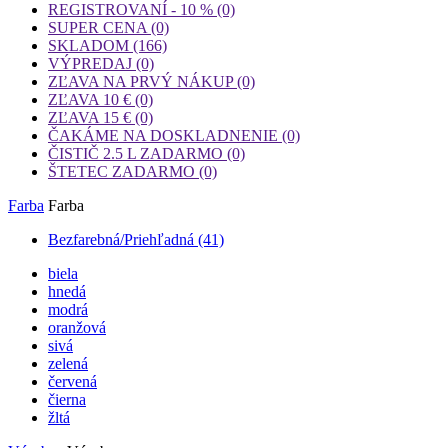
REGISTROVANÍ - 10 %
(0)
SUPER CENA
(0)
SKLADOM
(166)
VÝPREDAJ
(0)
ZĽAVA NA PRVÝ NÁKUP
(0)
ZĽAVA 10 €
(0)
ZĽAVA 15 €
(0)
ČAKÁME NA DOSKLADNENIE
(0)
ČISTIČ 2.5 L ZADARMO
(0)
ŠTETEC ZADARMO
(0)
Farba
Farba
Bezfarebná/Priehľadná
(41)
biela
hnedá
modrá
oranžová
sivá
zelená
červená
čierna
žltá