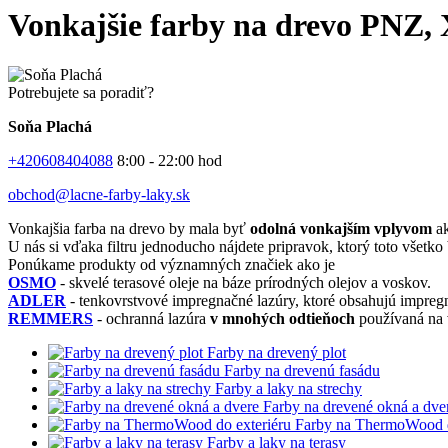
Vonkajšie farby na drevo P
Potrebujete sa poradiť?
Soňa Plachá
+420608404088
8:00 - 22:00 hod
obchod@lacne-farby-laky.sk
Vonkajšia farba na drevo by mala byť
odolná vonkajším vplyvom
ak
U nás si vďaka filtru jednoducho nájdete pripravok, ktorý toto všetko
Ponúkame produkty od významných značiek ako je
OSMO
- skvelé terasové oleje na báze prírodných olejov a voskov.
ADLER
- tenkovrstvové impregnačné lazúry, ktoré obsahujú impregn
REMMERS
- ochranná lazúra
v mnohých odtieňoch
používaná na 
Farby na drevený plot
Farby na drevenú fasádu
Farby a laky na strechy
Farby na drevené okná a dve
Farby na ThermoWood d
Farby a laky na terasy