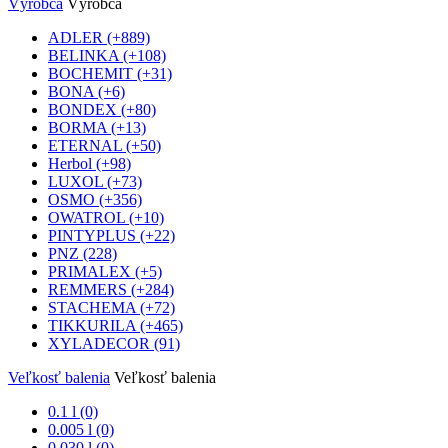
Výrobca
Výrobca
ADLER
(+889)
BELINKA
(+108)
BOCHEMIT
(+31)
BONA
(+6)
BONDEX
(+80)
BORMA
(+13)
ETERNAL
(+50)
Herbol
(+98)
LUXOL
(+73)
OSMO
(+356)
OWATROL
(+10)
PINTYPLUS
(+22)
PNZ
(228)
PRIMALEX
(+5)
REMMERS
(+284)
STACHEMA
(+72)
TIKKURILA
(+465)
XYLADECOR
(91)
Veľkosť balenia
Veľkosť balenia
0.1 l (0)
0.005 l (0)
0.030 l (0)