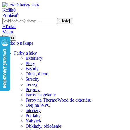
Košík
0
Prihlásiť
Hledej
Hľadať
Menu
Menu
Všetko o nákupe
Farby a laky
Exteriéry
Ploty
Fasády
Okná, dvere
Strechy
Terasy
Pergoly
Farby na želanie
Farby na ThermoWood do exteriéru
Olej na WPC
interiéry
Podlahy
Nábytok
Obklady, obloženie