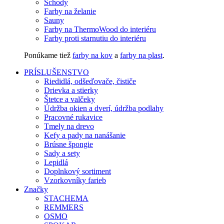
Schody
Farby na želanie
Sauny
Farby na ThermoWood do interiéru
Farby proti starnutiu do interiéru
Ponúkame tiež
farby na kov
a
farby na plast
.
PRÍSLUŠENSTVO
Riedidlá, odšeďovače, čističe
Drievka a stierky
Štetce a valčeky
Údržba okien a dverí, údržba podlahy
Pracovné rukavice
Tmely na drevo
Kefy a pady na nanášanie
Brúsne špongie
Sady a sety
Lepidlá
Doplnkový sortiment
Vzorkovníky farieb
Značky
STACHEMA
REMMERS
OSMO