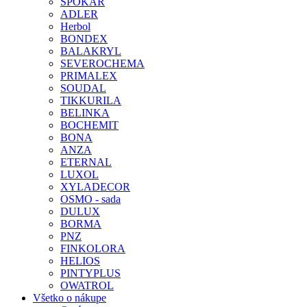
SPOKAR
ADLER
Herbol
BONDEX
BALAKRYL
SEVEROCHEMA
PRIMALEX
SOUDAL
TIKKURILA
BELINKA
BOCHEMIT
BONA
ANZA
ETERNAL
LUXOL
XYLADECOR
OSMO - sada
DULUX
BORMA
PNZ
FINKOLORA
HELIOS
PINTYPLUS
OWATROL
Všetko o nákupe