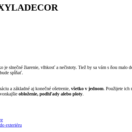
NZ, XYLADECOR
o je slnečné žiarenie, vlhkosť a nečistoty. Tiež by sa vám s ňou malo 
 bude spĺňať.
áciu a základné aj konečné ošetrenie,
všetko v jednom
. Použijete ich
vonkajšie
obloženie, podhľady alebo ploty
.
re
o exteriéru