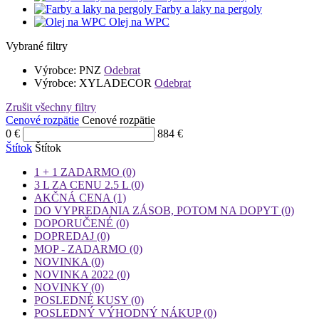
Farby a laky na pergoly
Olej na WPC
Vybrané filtry
Výrobce: PNZ
Odebrat
Výrobce: XYLADECOR
Odebrat
Zrušit všechny filtry
Cenové rozpätie
Cenové rozpätie
0
€
884
€
Štítok
Štítok
1 + 1 ZADARMO
(0)
3 L ZA CENU 2.5 L
(0)
AKČNÁ CENA
(1)
DO VYPREDANIA ZÁSOB, POTOM NA DOPYT
(0)
DOPORUČENÉ
(0)
DOPREDAJ
(0)
MOP - ZADARMO
(0)
NOVINKA
(0)
NOVINKA 2022
(0)
NOVINKY
(0)
POSLEDNÉ KUSY
(0)
POSLEDNÝ VÝHODNÝ NÁKUP
(0)