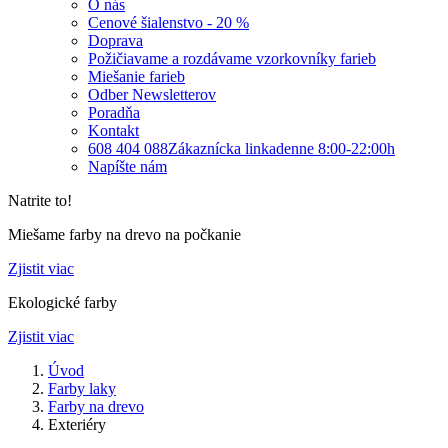
O nás
Cenové šialenstvo - 20 %
Doprava
Požičiavame a rozdávame vzorkovníky farieb
Miešanie farieb
Odber Newsletterov
Poradňa
Kontakt
608 404 088
Zákaznícka linka
denne 8:00-22:00h
Napíšte nám
Natrite to!
Miešame farby na drevo na počkanie
Zjistit viac
Ekologické farby
Zjistit viac
Úvod
Farby laky
Farby na drevo
Exteriéry