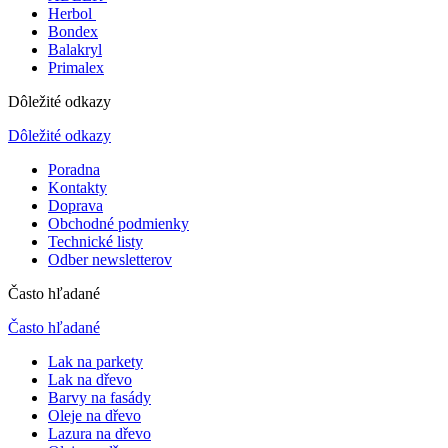
Herbol
Bondex
Balakryl
Primalex
Dôležité odkazy
Dôležité odkazy
Poradna
Kontakty
Doprava
Obchodné podmienky
Technické listy
Odber newsletterov
Často hľadané
Často hľadané
Lak na parkety
Lak na dřevo
Barvy na fasády
Oleje na dřevo
Lazura na dřevo