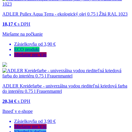
ADLER Pullex Aqua Terra - ekologický olej 0.75 l Žltá RAL 1023
18,17 €
s DPH
Miešame na počkanie
Zásielkovňa od 3,90 €
ECO produkt
Miešame pre Vás
ADLER Kreidefarbe - univerzálna vodou riediteľná kriedová farba
do interiéru 0.75 l Frauenmantel
20,34 €
s DPH
Ihneď v e-shope
Zásielkovňa od 3,90 €
Miešame pre Vás
Vhodné k deťom