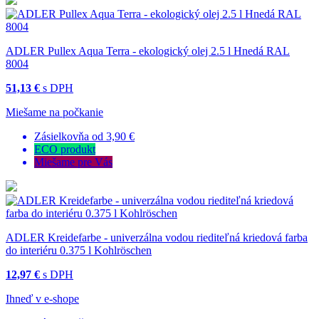
ADLER Pullex Aqua Terra - ekologický olej 2.5 l Hnedá RAL
8004
51,13 €
s DPH
Miešame na počkanie
Zásielkovňa od 3,90 €
ECO produkt
Miešame pre Vás
ADLER Kreidefarbe - univerzálna vodou riediteľná kriedová farba
do interiéru 0.375 l Kohlröschen
12,97 €
s DPH
Ihneď v e-shope