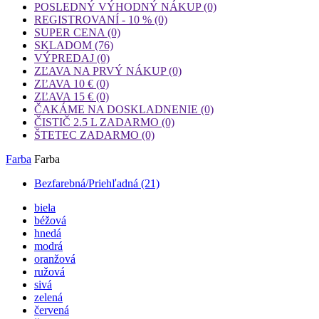
POSLEDNÝ VÝHODNÝ NÁKUP
(0)
REGISTROVANÍ - 10 %
(0)
SUPER CENA
(0)
SKLADOM
(76)
VÝPREDAJ
(0)
ZĽAVA NA PRVÝ NÁKUP
(0)
ZĽAVA 10 €
(0)
ZĽAVA 15 €
(0)
ČAKÁME NA DOSKLADNENIE
(0)
ČISTIČ 2.5 L ZADARMO
(0)
ŠTETEC ZADARMO
(0)
Farba
Farba
Bezfarebná/Priehľadná
(21)
biela
béžová
hnedá
modrá
oranžová
ružová
sivá
zelená
červená