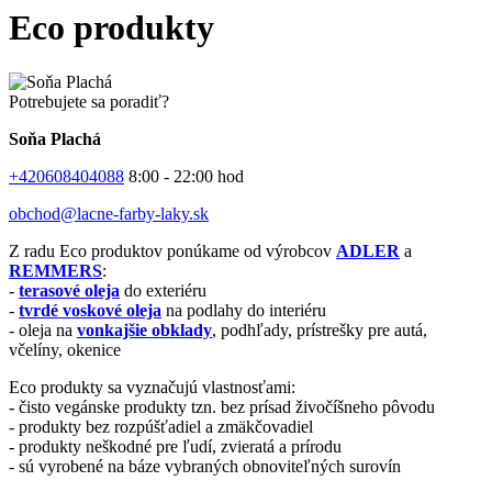
Eco produkty
Potrebujete sa poradiť?
Soňa Plachá
+420608404088
8:00 - 22:00 hod
obchod@lacne-farby-laky.sk
Z radu Eco produktov ponúkame od výrobcov
ADLER
a
REMMERS
:
-
terasové oleja
do exteriéru
-
tvrdé voskové oleja
na podlahy do interiéru
- oleja na
vonkajšie obklady
, podhľady, prístrešky pre autá,
včelíny, okenice
Eco produkty sa vyznačujú vlastnosťami:
- čisto vegánske produkty tzn. bez prísad živočíšneho pôvodu
- produkty bez rozpúšťadiel a zmäkčovadiel
- produkty neškodné pre ľudí, zvieratá a prírodu
- sú vyrobené na báze vybraných obnoviteľných surovín