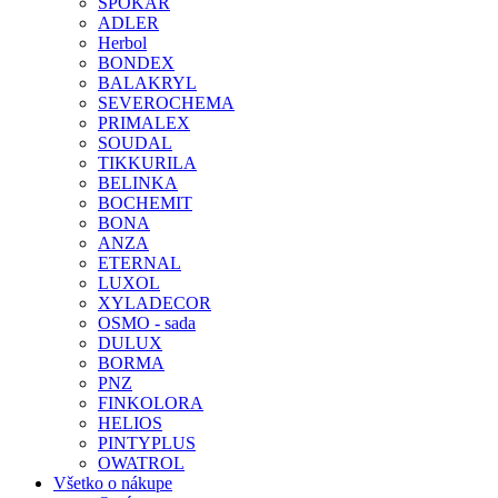
SPOKAR
ADLER
Herbol
BONDEX
BALAKRYL
SEVEROCHEMA
PRIMALEX
SOUDAL
TIKKURILA
BELINKA
BOCHEMIT
BONA
ANZA
ETERNAL
LUXOL
XYLADECOR
OSMO - sada
DULUX
BORMA
PNZ
FINKOLORA
HELIOS
PINTYPLUS
OWATROL
Všetko o nákupe