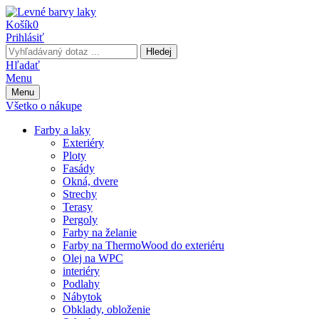
Košík
0
Prihlásiť
Hledej
Hľadať
Menu
Menu
Všetko o nákupe
Farby a laky
Exteriéry
Ploty
Fasády
Okná, dvere
Strechy
Terasy
Pergoly
Farby na želanie
Farby na ThermoWood do exteriéru
Olej na WPC
interiéry
Podlahy
Nábytok
Obklady, obloženie