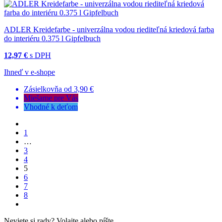
ADLER Kreidefarbe - univerzálna vodou riediteľná kriedová farba
do interiéru 0.375 l Gipfelbuch
12,97 €
s DPH
Ihneď v e-shope
Zásielkovňa od 3,90 €
Miešame pre Vás
Vhodné k deťom
1
…
3
4
5
6
7
8
Neviete si rady?
Volajte alebo píšte