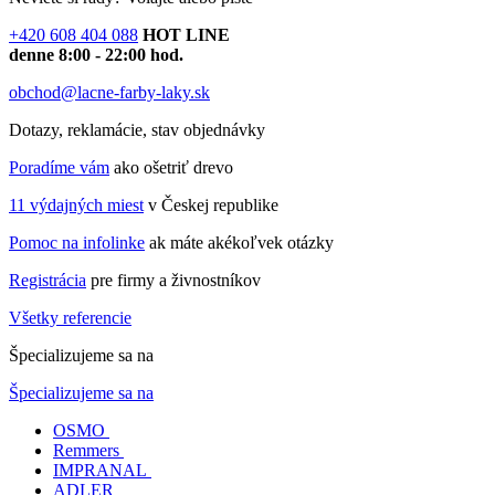
+420 608 404 088
HOT LINE
denne 8:00 - 22:00 hod.
obchod@lacne-farby-laky.sk
Dotazy, reklamácie, stav objednávky
Poradíme vám
ako ošetriť drevo
11 výdajných miest
v Českej republike
Pomoc na infolinke
ak máte akékoľvek otázky
Registrácia
pre firmy a živnostníkov
Všetky referencie
Špecializujeme sa na
Špecializujeme sa na
OSMO
Remmers
IMPRANAL
ADLER