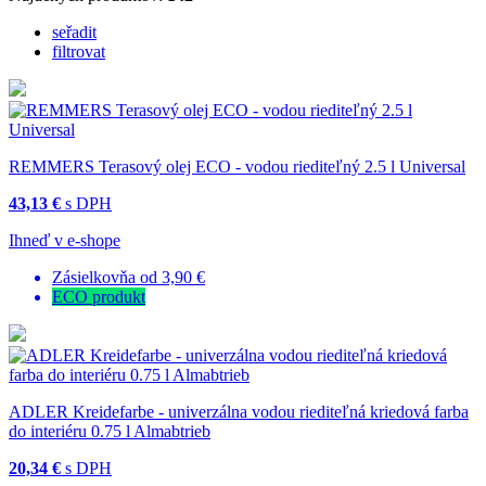
seřadit
filtrovat
REMMERS Terasový olej ECO - vodou riediteľný 2.5 l Universal
43,13 €
s DPH
Ihneď v e-shope
Zásielkovňa od 3,90 €
ECO produkt
ADLER Kreidefarbe - univerzálna vodou riediteľná kriedová farba
do interiéru 0.75 l Almabtrieb
20,34 €
s DPH