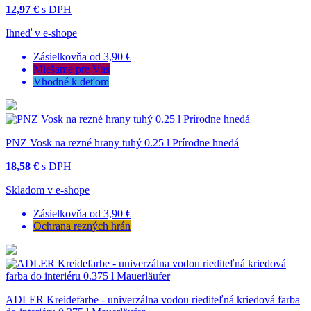
12,97 €
s DPH
Ihneď v e-shope
Zásielkovňa od 3,90 €
Miešame pre Vás
Vhodné k deťom
PNZ Vosk na rezné hrany tuhý 0.25 l Prírodne hnedá
18,58 €
s DPH
Skladom v e-shope
Zásielkovňa od 3,90 €
Ochrana rezných hrán
ADLER Kreidefarbe - univerzálna vodou riediteľná kriedová farba