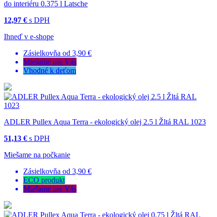
do interiéru 0.375 l Latsche
12,97 €
s DPH
Ihneď v e-shope
Zásielkovňa od 3,90 €
Miešame pre Vás
Vhodné k deťom
ADLER Pullex Aqua Terra - ekologický olej 2.5 l Žltá RAL 1023
51,13 €
s DPH
Miešame na počkanie
Zásielkovňa od 3,90 €
ECO produkt
Miešame pre Vás