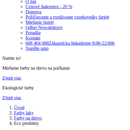
O nás
Cenové šialenstvo - 20 %
Doprava
Požičiavame a rozdávame vzorkovníky farieb
Miešanie farieb
Odber Newsletterov
Poradňa
Kontakt
608 404 088
Zákaznícka linka
denne 8:00-22:00h
Napíšte nám
Natrite to!
Miešame farby na drevo na počkanie
Zjistit viac
Ekologické farby
Zjistit viac
Úvod
Farby laky
Farby na drevo
Eco produkty