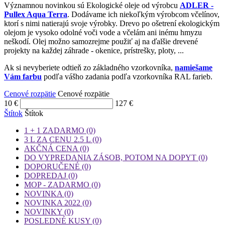
Významnou novinkou sú Ekologické oleje od výrobcu
ADLER -
Pullex Aqua Terra
. Dodávame ich niekoľkým výrobcom včelínov,
ktorí s nimi natierajú svoje výrobky. Drevo po ošetrení ekologickým
olejom je vysoko odolné voči vode a včelám ani inému hmyzu
neškodí. Olej možno samozrejme použiť aj na ďalšie drevené
projekty na každej záhrade - okenice, prístrešky, ploty, ...
Ak si nevyberiete odtieň zo základného vzorkovníka,
namiešame
Vám farbu
podľa vášho zadania podľa vzorkovníka RAL farieb.
Cenové rozpätie
Cenové rozpätie
10
€
127
€
Štítok
Štítok
1 + 1 ZADARMO
(0)
3 L ZA CENU 2.5 L
(0)
AKČNÁ CENA
(0)
DO VYPREDANIA ZÁSOB, POTOM NA DOPYT
(0)
DOPORUČENÉ
(0)
DOPREDAJ
(0)
MOP - ZADARMO
(0)
NOVINKA
(0)
NOVINKA 2022
(0)
NOVINKY
(0)
POSLEDNÉ KUSY
(0)