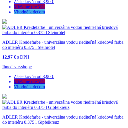
Zásielkovňa od 3,90 €
Miešame pre Vás
Vhodné k deťom
ADLER Kreidefarbe - univerzálna vodou riediteľná kriedová farba
do interiéru 0.375 l Steinrötel
12,97 €
s DPH
Ihneď v e-shope
Zásielkovňa od 3,90 €
Miešame pre Vás
Vhodné k deťom
ADLER Kreidefarbe - univerzálna vodou riediteľná kriedová farba
do interiéru 0.375 l Gipfelkreuz