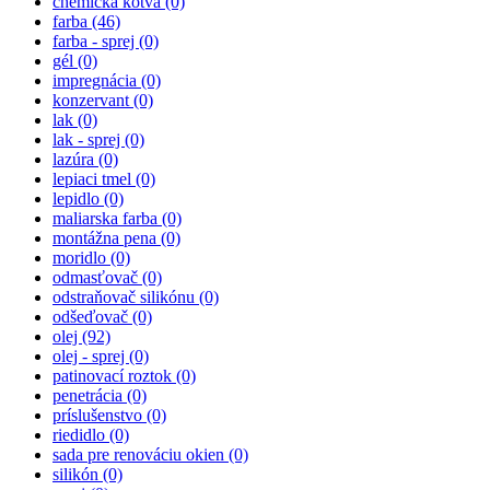
chemická kotva (0)
farba
(46)
farba - sprej (0)
gél (0)
impregnácia (0)
konzervant (0)
lak (0)
lak - sprej (0)
lazúra (0)
lepiaci tmel (0)
lepidlo (0)
maliarska farba (0)
montážna pena (0)
moridlo (0)
odmasťovač (0)
odstraňovač silikónu (0)
odšeďovač (0)
olej
(92)
olej - sprej (0)
patinovací roztok (0)
penetrácia (0)
príslušenstvo (0)
riedidlo (0)
sada pre renováciu okien (0)
silikón (0)