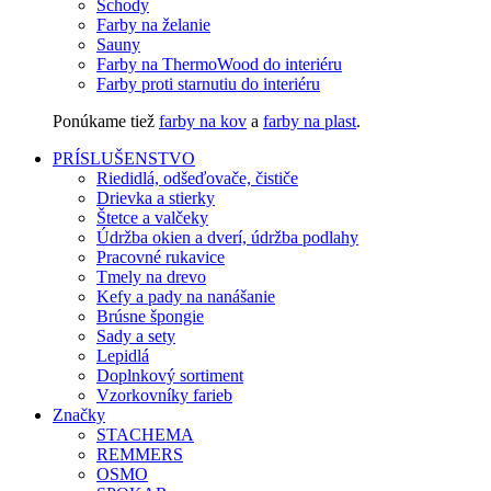
Schody
Farby na želanie
Sauny
Farby na ThermoWood do interiéru
Farby proti starnutiu do interiéru
Ponúkame tiež
farby na kov
a
farby na plast
.
PRÍSLUŠENSTVO
Riedidlá, odšeďovače, čističe
Drievka a stierky
Štetce a valčeky
Údržba okien a dverí, údržba podlahy
Pracovné rukavice
Tmely na drevo
Kefy a pady na nanášanie
Brúsne špongie
Sady a sety
Lepidlá
Doplnkový sortiment
Vzorkovníky farieb
Značky
STACHEMA
REMMERS
OSMO