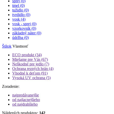
sprej (0)
tmel (0)
tužidlo (0)
tvrdidlo (0)
vosk
(4)
vosk - sprej (0)
vzorkovník (0)
základný náter (0)
údržba (0)
Štítok
Vlastnosť
ECO produkt
(34)
Miešame pre Vás
(67)
Neškodné pre jedlo
(7)
Ochrana rezných hrán
(4)
Vhodné k deťom
(91)
Vysoká UV ochrana
(5)
Zoradenie:
najpredávanejšie
od najlacnejšieho
od najdrahšieho
Nájdených produktov:
142