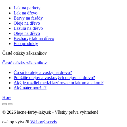
Lak na parkety
Lak na dřevo
Barvy na fasády
Oleje na dřevo
Lazura na dřevo
Oleje na dřevo
Bezbarvý lak na dřevo
Eco produkty
Časté otázky zákazníkov
Časté otázky zákazníkov
Čo sú to oleje a vosky na drevo?
Použitie olejov a voskových olejov na drevo?
Aký je rozdiel medzi lazúrovacím lakom a lakom?
Aký náter použiť?
Hore
© 2026 lacne-farby-laky.sk - Všetky práva vyhradené
e-shop vytvořil
Webový servis