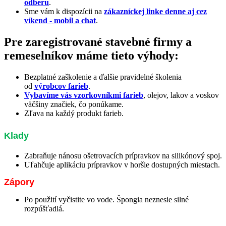
odberu
.
Sme vám k dispozícii na
zákazníckej linke denne aj cez
víkend - mobil a chat
.
​Pre zaregistrované stavebné firmy a
remeselníkov máme tieto výhody:
Bezplatné zaškolenie a ďalšie pravidelné školenia
od
výrobcov farieb
.
Vybavíme vás vzorkovníkmi farieb
, olejov, lakov a voskov
väčšiny značiek, čo ponúkame.
Zľava na každý produkt farieb.
Klady
Zabraňuje nánosu ošetrovacích prípravkov na silikónový spoj.
Uľahčuje aplikáciu prípravkov v horšie dostupných miestach.
Zápory
Po použití vyčistite vo vode. Špongia neznesie silné
rozpúšťadlá.