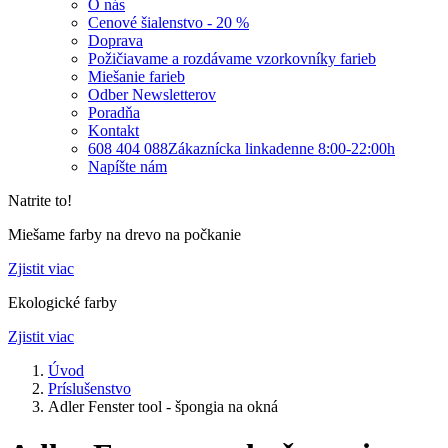
O nás
Cenové šialenstvo - 20 %
Doprava
Požičiavame a rozdávame vzorkovníky farieb
Miešanie farieb
Odber Newsletterov
Poradňa
Kontakt
608 404 088
Zákaznícka linka
denne 8:00-22:00h
Napíšte nám
Natrite to!
Miešame farby na drevo na počkanie
Zjistit viac
Ekologické farby
Zjistit viac
Úvod
Príslušenstvo
Adler Fenster tool - špongia na okná