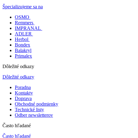
Špecializujeme sa na
OSMO
Remmers
IMPRANAL
ADLER
Herbol
Bondex
Balakryl
Primalex
Dôležité odkazy
Dôležité odkazy
Poradna
Kontakty
Doprava
Obchodné podmienky
Technické listy
Odber newsletterov
Často hľadané
Často hľadané