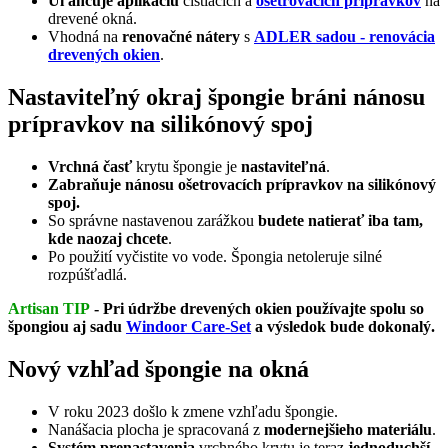
Uľahčuje aplikáciu
čistiacich a
ošetrovacích prípravkov
na
drevené okná.
Vhodná na
renovačné nátery
s
ADLER sadou - renovácia
drevených okien
.
Nastaviteľný okraj špongie bráni nánosu
prípravkov na silikónový spoj
Vrchná časť
krytu špongie je
nastaviteľná
.
Zabraňuje nánosu ošetrovacích prípravkov na silikónový
spoj.
So správne nastavenou zarážkou
budete natierať iba tam,
kde naozaj chcete
.
Po použití vyčistite vo vode. Špongia netoleruje silné
rozpúšťadlá.
Artisan TIP
- Pri údržbe drevených ok​ien používajte spolu so
špongiou aj sadu
Windoor Care-Set
a výsledok bude dokonalý.
Nový vzhľad špongie na okná
V roku 2023 došlo k zmene vzhľadu špongie.
Nanášacia plocha je spracovaná z
modernejšieho materiálu
.
Systém prenastavenia
vrchného krytu je teraz
jednoduchší
.