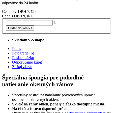
odpovíme do 24 hodin.
Cena bez DPH
7,45 €
Cena s DPH
9,16 €
ks
Pridať do košíka
Skladom v e-shope
Popis
Fotografie (6)
Poslať otázku
Odporúčame kúpiť
Získaj zľavu
Špeciálna špongia pre pohodlné
natieranie okenných rámov
Špeciálny nástroj na nanášanie povrchových úprav a
ošetrovanie drevených okien.
Skvelé na
rámy okien, panely a ťažko dostupné miesta
.
Na
čistú a časovo úspornú prácu
.