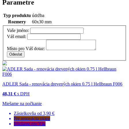
Parametre
Typ produktu
údržba
Rozmery
60x30 mm
Vaše jméno:
Váš email:
Místo pro Váš dotaz:
ADLER Sada - renovácia drevených okien 0.75 l Hellbraun F006
48,31 €
s DPH
Miešame na počkanie
Zásielkovňa od 3,90 €
Pre renováciu okien
Miešame pre Vás