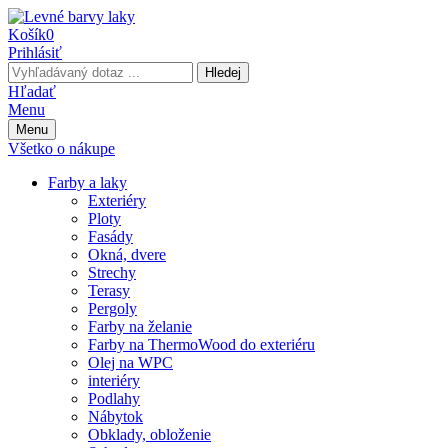
Košík
0
Prihlásiť
Hledej
Hľadať
Menu
Menu
Všetko o nákupe
Farby a laky
Exteriéry
Ploty
Fasády
Okná, dvere
Strechy
Terasy
Pergoly
Farby na želanie
Farby na ThermoWood do exteriéru
Olej na WPC
interiéry
Podlahy
Nábytok
Obklady, obloženie