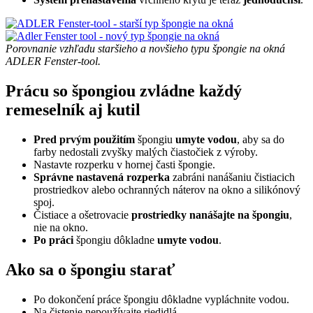
Porovnanie vzhľadu staršieho a novšieho typu špongie na okná
ADLER Fenster-tool.
Prácu so špongiou zvládne každý
remeselník aj kutil
Pred prvým použitím
špongiu
umyte vodou
, aby sa do
farby nedostali zvyšky malých čiastočiek z výroby.
Nastavte rozperku v hornej časti špongie.
Správne nastavená rozperka
zabráni nanášaniu čistiacich
prostriedkov alebo ochranných náterov na okno a silikónový
spoj.
Čistiace a ošetrovacie
prostriedky nanášajte na špongiu
,
nie na okno.
Po práci
špongiu dôkladne
umyte vodou
.
Ako sa o špongiu starať
Po dokončení práce špongiu dôkladne vypláchnite vodou.
Na čistenie nepoužívajte riedidlá.