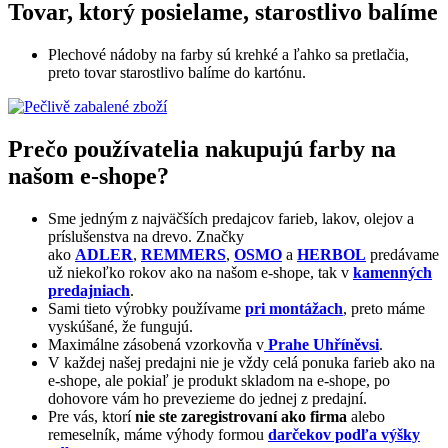
Tovar, ktorý posielame, starostlivo balíme
Plechové nádoby na farby sú krehké a ľahko sa pretlačia,
preto tovar starostlivo balíme do kartónu.
Prečo používatelia nakupujú farby na
našom e-shope?
Sme jedným z najväčších predajcov farieb, lakov, olejov a
príslušenstva na drevo. Značky
ako
ADLER
,
REMMERS
,
OSMO
a
HERBOL
predávame
už niekoľko rokov ako na našom e-shope, tak v
kamenných
predajniach
.
Sami tieto výrobky používame
pri montážach
, preto máme
vyskúšané, že fungujú.
Maximálne zásobená vzorkovňa v
Prahe Uhříněvsi
.
V každej našej predajni nie je vždy celá ponuka farieb ako na
e-shope, ale pokiaľ je produkt skladom na e-shope, po
dohovore vám ho prevezieme do jednej z predajní.
Pre vás, ktorí
nie ste zaregistrovaní ako firma
alebo
remeselník, máme výhody formou
darčekov podľa výšky