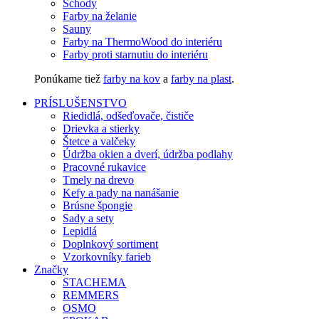
Schody
Farby na želanie
Sauny
Farby na ThermoWood do interiéru
Farby proti starnutiu do interiéru
Ponúkame tiež
farby na kov
a
farby na plast
.
PRÍSLUŠENSTVO
Riedidlá, odšeďovače, čističe
Drievka a stierky
Štetce a valčeky
Údržba okien a dverí, údržba podlahy
Pracovné rukavice
Tmely na drevo
Kefy a pady na nanášanie
Brúsne špongie
Sady a sety
Lepidlá
Doplnkový sortiment
Vzorkovníky farieb
Značky
STACHEMA
REMMERS
OSMO