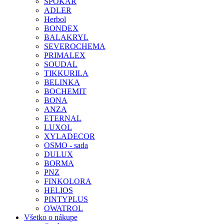
SPOKAR
ADLER
Herbol
BONDEX
BALAKRYL
SEVEROCHEMA
PRIMALEX
SOUDAL
TIKKURILA
BELINKA
BOCHEMIT
BONA
ANZA
ETERNAL
LUXOL
XYLADECOR
OSMO - sada
DULUX
BORMA
PNZ
FINKOLORA
HELIOS
PINTYPLUS
OWATROL
Všetko o nákupe