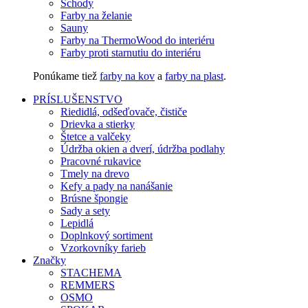
Schody
Farby na želanie
Sauny
Farby na ThermoWood do interiéru
Farby proti starnutiu do interiéru
Ponúkame tiež
farby na kov
a
farby na plast
.
PRÍSLUŠENSTVO
Riedidlá, odšeďovače, čističe
Drievka a stierky
Štetce a valčeky
Údržba okien a dverí, údržba podlahy
Pracovné rukavice
Tmely na drevo
Kefy a pady na nanášanie
Brúsne špongie
Sady a sety
Lepidlá
Doplnkový sortiment
Vzorkovníky farieb
Značky
STACHEMA
REMMERS
OSMO