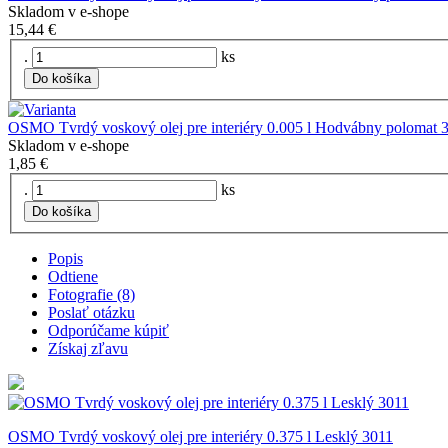
Skladom v e-shope
15,44 €
.
ks
Do košíka
OSMO Tvrdý voskový olej pre interiéry 0.005 l Hodvábny polomat 
Skladom v e-shope
1,85 €
.
ks
Do košíka
Popis
Odtiene
Fotografie (8)
Poslať otázku
Odporúčame kúpiť
Získaj zľavu
OSMO Tvrdý voskový olej pre interiéry 0.375 l Lesklý 3011