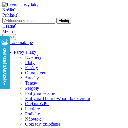
Košík
0
Prihlásiť
Hledej
Hľadať
Menu
Menu
Všetko o nákupe
Farby a laky
Exteriéry
Ploty
Fasády
Okná, dvere
Strechy
Terasy
Pergoly
Farby na želanie
Farby na ThermoWood do exteriéru
Olej na WPC
interiéry
Podlahy
Nábytok
Obklady, obloženie