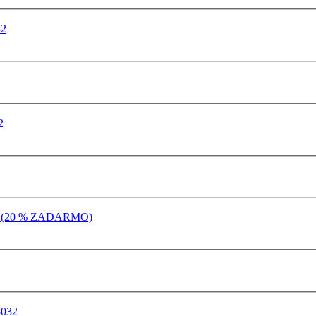
32
2
032 (20 % ZADARMO)
3032