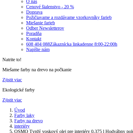
O nás
Cenové šialenstvo - 20 %
Doprava
Požičiavame a rozdávame vzorkovníky farieb
Miešanie farieb
Odber Newsletterov
Poradňa
Kontakt
608 404 088
Zákaznícka linka
denne 8:00-22:00h
Napíšte nám
Natrite to!
Miešame farby na drevo na počkanie
Zjistit viac
Ekologické farby
Zjistit viac
Úvod
Farby laky
Farby na drevo
interiéry
OSMO Tvrdý voskový olej pre interiéry 0.375 l Hodvábny po