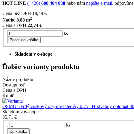
HOT LINE
(+420)
608 404 088
nebo nám
napište e-mail
, odpovíme
Cena bez DPH
18,48 €
2
Natrite
8.88 m
Cena s DPH
22,74 €
ks
Pridať do košíka
Skladom v e-shope
Ďalšie varianty produktu
Názov produktu
Dostupnosť
Cena s DPH
Kúpiť
OSMO Tvrdý voskový olej pre interiéry 0.75 l Hodvábny polomat 3
Skladom v e-shope
35,71 €
.
ks
Do košíka