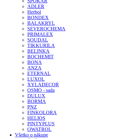
SPOKAR
ADLER
Herbol
BONDEX
BALAKRYL
SEVEROCHEMA
PRIMALEX
SOUDAL
TIKKURILA
BELINKA
BOCHEMIT
BONA
ANZA
ETERNAL
LUXOL
XYLADECOR
OSMO - sada
DULUX
BORMA
PNZ
FINKOLORA
HELIOS
PINTYPLUS
OWATROL
Všetko o nákupe