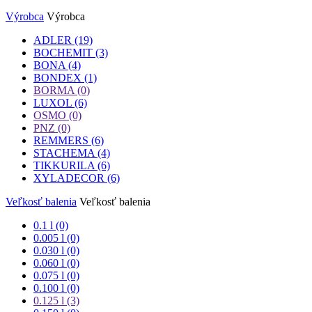
Výrobca
Výrobca
ADLER
(19)
BOCHEMIT
(3)
BONA
(4)
BONDEX
(1)
BORMA
(0)
LUXOL
(6)
OSMO
(0)
PNZ
(0)
REMMERS
(6)
STACHEMA
(4)
TIKKURILA
(6)
XYLADECOR
(6)
Veľkosť balenia
Veľkosť balenia
0.1 l (0)
0.005 l (0)
0.030 l (0)
0.060 l (0)
0.075 l (0)
0.100 l (0)
0.125 l
(3)