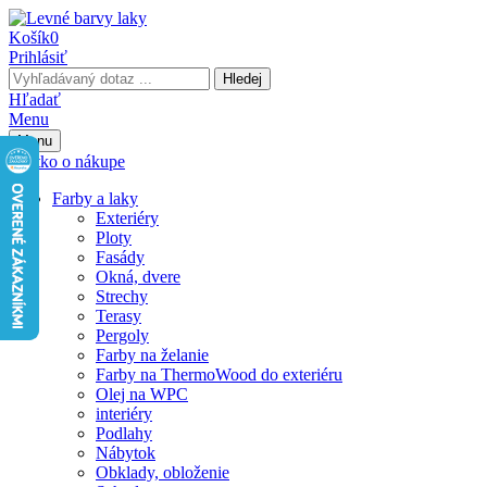
Košík
0
Prihlásiť
Hledej
Hľadať
Menu
Menu
Všetko o nákupe
Farby a laky
Exteriéry
Ploty
Fasády
Okná, dvere
Strechy
Terasy
Pergoly
Farby na želanie
Farby na ThermoWood do exteriéru
Olej na WPC
interiéry
Podlahy
Nábytok
Obklady, obloženie