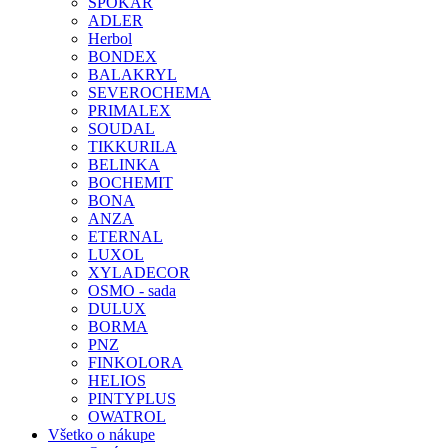
SPOKAR
ADLER
Herbol
BONDEX
BALAKRYL
SEVEROCHEMA
PRIMALEX
SOUDAL
TIKKURILA
BELINKA
BOCHEMIT
BONA
ANZA
ETERNAL
LUXOL
XYLADECOR
OSMO - sada
DULUX
BORMA
PNZ
FINKOLORA
HELIOS
PINTYPLUS
OWATROL
Všetko o nákupe