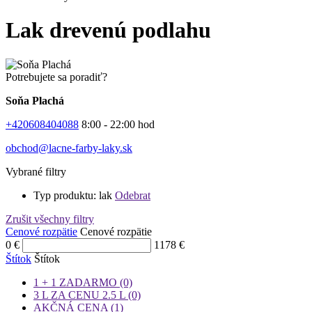
Lak drevenú podlahu
Potrebujete sa poradiť?
Soňa Plachá
+420608404088
8:00 - 22:00 hod
obchod@lacne-farby-laky.sk
Vybrané filtry
Typ produktu: lak
Odebrat
Zrušit všechny filtry
Cenové rozpätie
Cenové rozpätie
0
€
1178
€
Štítok
Štítok
1 + 1 ZADARMO
(0)
3 L ZA CENU 2.5 L
(0)
AKČNÁ CENA
(1)