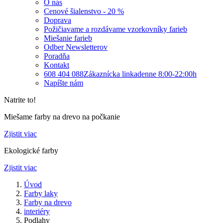
O nás
Cenové šialenstvo - 20 %
Doprava
Požičiavame a rozdávame vzorkovníky farieb
Miešanie farieb
Odber Newsletterov
Poradňa
Kontakt
608 404 088
Zákaznícka linka
denne 8:00-22:00h
Napíšte nám
Natrite to!
Miešame farby na drevo na počkanie
Zjistit viac
Ekologické farby
Zjistit viac
Úvod
Farby laky
Farby na drevo
interiéry
Podlahy