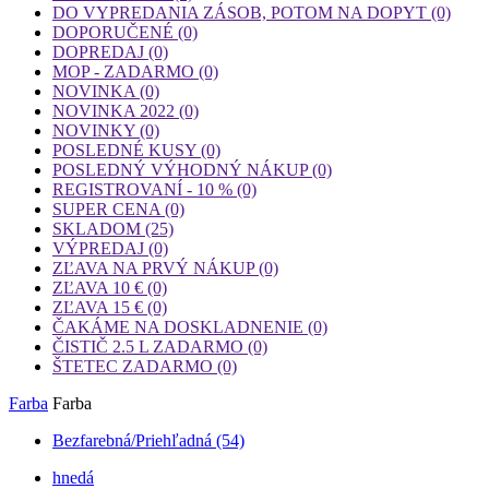
DO VYPREDANIA ZÁSOB, POTOM NA DOPYT
(0)
DOPORUČENÉ
(0)
DOPREDAJ
(0)
MOP - ZADARMO
(0)
NOVINKA
(0)
NOVINKA 2022
(0)
NOVINKY
(0)
POSLEDNÉ KUSY
(0)
POSLEDNÝ VÝHODNÝ NÁKUP
(0)
REGISTROVANÍ - 10 %
(0)
SUPER CENA
(0)
SKLADOM
(25)
VÝPREDAJ
(0)
ZĽAVA NA PRVÝ NÁKUP
(0)
ZĽAVA 10 €
(0)
ZĽAVA 15 €
(0)
ČAKÁME NA DOSKLADNENIE
(0)
ČISTIČ 2.5 L ZADARMO
(0)
ŠTETEC ZADARMO
(0)
Farba
Farba
Bezfarebná/Priehľadná
(54)
hnedá