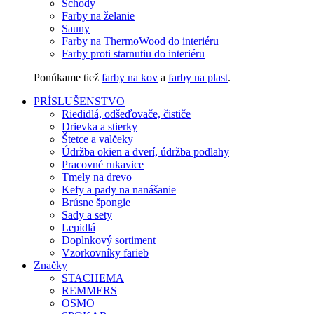
Schody
Farby na želanie
Sauny
Farby na ThermoWood do interiéru
Farby proti starnutiu do interiéru
Ponúkame tiež
farby na kov
a
farby na plast
.
PRÍSLUŠENSTVO
Riedidlá, odšeďovače, čističe
Drievka a stierky
Štetce a valčeky
Údržba okien a dverí, údržba podlahy
Pracovné rukavice
Tmely na drevo
Kefy a pady na nanášanie
Brúsne špongie
Sady a sety
Lepidlá
Doplnkový sortiment
Vzorkovníky farieb
Značky
STACHEMA
REMMERS
OSMO