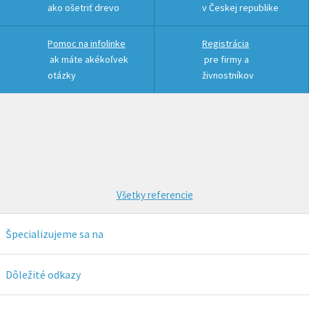
ako ošetriť drevo
v Českej republike
Pomoc na infolinke
Registrácia
ak máte akékoľvek
pre firmy a
otázky
živnostníkov
Všetky referencie
Špecializujeme sa na
OSMO
Remmers
Dôležité odkazy
IMPRANAL
ADLER