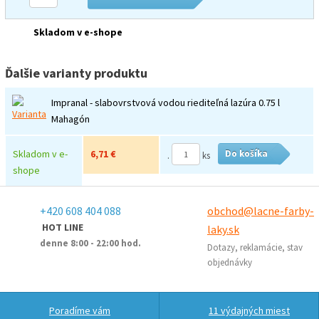
Skladom v e-shope
Ďalšie varianty produktu
Impranal - slabovrstvová vodou riediteľná lazúra 0.75 l
Mahagón
Skladom v e-
6,71 €
Do košíka
.
ks
shope
+420 608 404 088
obchod@lacne-farby-
HOT LINE
laky.sk
denne 8:00 - 22:00 hod.
Dotazy, reklamácie, stav
objednávky
Poradíme vám
11 výdajných miest