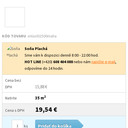
KÓD TOVARU
imlasl02500maha
Soňa Plachá
Sme vám k dispozici denně 8:00 - 22:00 hod.
HOT LINE
(+420)
608 404 088
nebo nám
napište e-mail
,
odpovíme do 24 hodin.
Cena bez
15,88 €
DPH
2
35 m
Natrite
19,54 €
Cena s DPH
Pridať do košíka
ks