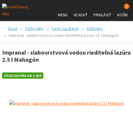
0
MENU
HĽADAŤ
PRIHLÁSIŤ
KOŠÍK
FARBY A LAKY
PRÍSLUŠENSTVO
Úvod
Farby laky
Farby na drevo
Exteriéry
Impranal - slabovrstvová vodou riediteľná lazúra 2.5 l Mahagón
ZNAČKY
VŠETKO O NÁKUPE
Impranal - slabovrstvová vodou riediteľná lazúra
2.5 l Mahagón
ZÁSIELKOVŇA OD 3,90 €