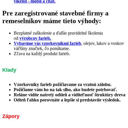
víkend - mobil a chat.
Pre zaregistrované stavebné firmy a
remeselníkov máme tieto výhody:
Bezplatné zaškolenie a ďalšie pravidelné školenia
od
výrobcov farieb.
Vybavíme vás vzorkovníkmi farieb
, olejov, lakov a voskov
väčšiny značiek, čo ponúkame.
Zľava na každý produkt farieb.
Klady
Vzorkovníky farieb požičiavame za vratnú zálohu.
Požičiame vám ho na tak slho, ako budete potrbovať.
Reláne vidíte natretý odtieň a viditeľnosť štruktúry dreva
Odteň ľahko porovnáte a lepšie si predstavíte výsledok.
Zápory