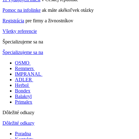
Pomoc na infolinke
ak máte akékoľvek otázky
Registrácia
pre firmy a živnostníkov
Všetky referencie
Špecializujeme sa na
Špecializujeme sa na
OSMO
Remmers
IMPRANAL
ADLER
Herbol
Bondex
Balakryl
Primalex
Dôležité odkazy
Dôležité odkazy
Poradna