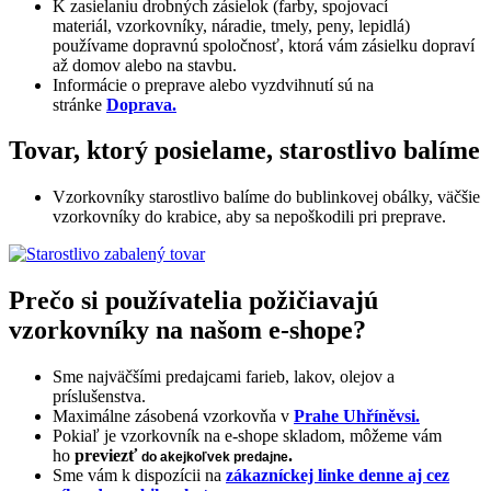
K zasielaniu drobných zásielok (farby, spojovací
materiál, vzorkovníky, náradie, tmely, peny, lepidlá)
používame dopravnú spoločnosť, ktorá vám zásielku dopraví
až domov alebo na stavbu.
Informácie o preprave alebo vyzdvihnutí sú na
stránke
Doprava.
Tovar, ktorý posielame, starostlivo balíme
Vzorkovníky starostlivo balíme do bublinkovej obálky, väčšie
vzorkovníky do krabice, aby sa nepoškodili pri preprave.
Prečo si používatelia požičiavajú
vzorkovníky na našom e-shope?
Sme najväčšími predajcami farieb, lakov, olejov a
príslušenstva.
Maximálne zásobená vzorkovňa v
Prahe Uhříněvsi.
Pokiaľ je vzorkovník na e-shope skladom, môžeme vám
ho
previezť
.
do akejkoľvek predajne
Sme vám k dispozícii na
zákazníckej linke denne aj cez