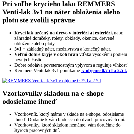
Pri voľbe krycieho laku REMMERS
Venti-lak 3v1 na náter obloženia alebo
plotu ste zvolili správne
Krycí lak určený na drevo v interiéri aj exteriéri,
napr.
záhradné domčeky, rolety, obklady, okenice, drevené
obloženie alebo ploty.
3v1
= základný náter, medzivrstva a konečný náter.
Veľmi dobre kryje v okolí hrán
vďaka vysokému podielu
pevných častíc.
Dobre odoláva poveternostným vplyvom a reguluje vlhkosť.
Remmers Venti-lak 3v1 ponúkame
v objeme 0.75 l a 2.5 l.
Vzorkovníky skladom na e-shope
odosielame ihneď
Vzorkovník, ktorý máme v sklade na e-shope, odosielame
ihneď. Dodanie k vám bude cca do dvoch pracovných dní.
Vzorkovníky, ktoré skladom nemáme, vám doručíme do
štyroch pracovných dní.