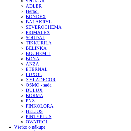
SPOKAR
ADLER
Herbol
BONDEX
BALAKRYL
SEVEROCHEMA
PRIMALEX
SOUDAL
TIKKURILA
BELINKA
BOCHEMIT
BONA
ANZA
ETERNAL
LUXOL
XYLADECOR
OSMO - sada
DULUX
BORMA
PNZ
FINKOLORA
HELIOS
PINTYPLUS
OWATROL
Všetko o nákupe