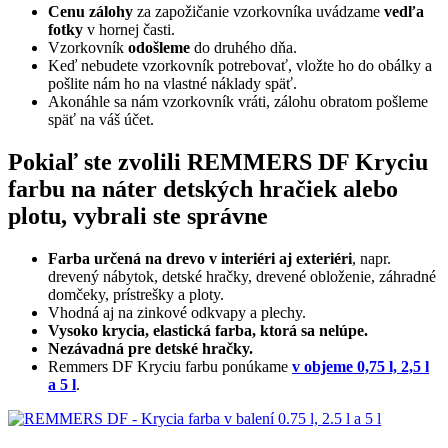
Cenu zálohy
za zapožičanie vzorkovníka uvádzame
vedľa
fotky
v hornej časti.
Vzorkovník
odošleme
do druhého dňa.
Keď nebudete vzorkovník potrebovať, vložte ho do obálky a
pošlite nám ho na vlastné náklady späť.
Akonáhle sa nám vzorkovník vráti, zálohu obratom pošleme
späť na váš účet.
Pokiaľ ste zvolili REMMERS DF Kryciu
farbu na náter detských hračiek alebo
plotu, vybrali ste správne
Farba určená na drevo v interiéri aj exteriéri
, napr.
drevený nábytok, detské hračky, drevené obloženie, záhradné
domčeky, prístrešky a ploty.
Vhodná aj na zinkové odkvapy a plechy.
Vysoko krycia, elastická farba, ktorá sa nelúpe.
Nezávadná pre detské hračky.
Remmers DF Kryciu farbu ponúkame
v objeme 0,75 l, 2,5 l
a 5 l
.