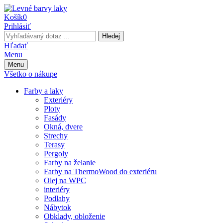
Košík
0
Prihlásiť
Hledej
Hľadať
Menu
Menu
Všetko o nákupe
Farby a laky
Exteriéry
Ploty
Fasády
Okná, dvere
Strechy
Terasy
Pergoly
Farby na želanie
Farby na ThermoWood do exteriéru
Olej na WPC
interiéry
Podlahy
Nábytok
Obklady, obloženie