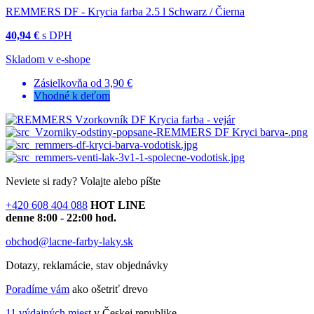
REMMERS DF - Krycia farba 2.5 l Schwarz / Čierna
40,94 €
s DPH
Skladom v e-shope
Zásielkovňa od 3,90 €
Vhodné k deťom
Neviete si rady?
Volajte alebo píšte
+420 608 404 088
HOT LINE
denne 8:00 - 22:00 hod.
obchod@lacne-farby-laky.sk
Dotazy, reklamácie, stav objednávky
Poradíme vám
ako ošetriť drevo
11 výdajných miest
v Českej republike