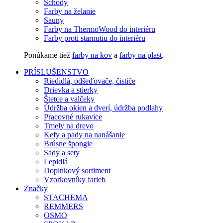
Schody
Farby na želanie
Sauny
Farby na ThermoWood do interiéru
Farby proti starnutiu do interiéru
Ponúkame tiež
farby na kov
a
farby na plast
.
PRÍSLUŠENSTVO
Riedidlá, odšeďovače, čističe
Drievka a stierky
Štetce a valčeky
Údržba okien a dverí, údržba podlahy
Pracovné rukavice
Tmely na drevo
Kefy a pady na nanášanie
Brúsne špongie
Sady a sety
Lepidlá
Doplnkový sortiment
Vzorkovníky farieb
Značky
STACHEMA
REMMERS
OSMO