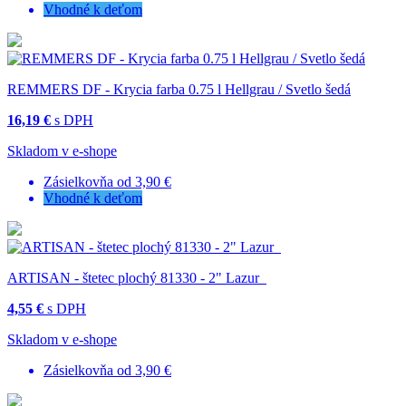
Vhodné k deťom
REMMERS DF - Krycia farba 0.75 l Hellgrau / Svetlo šedá
16,19 €
s DPH
Skladom v e-shope
Zásielkovňa od 3,90 €
Vhodné k deťom
ARTISAN - štetec plochý 81330 - 2" Lazur
4,55 €
s DPH
Skladom v e-shope
Zásielkovňa od 3,90 €