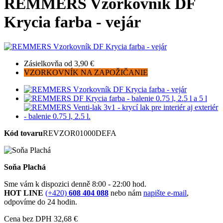
REMMERS Vzorkovník DF
Krycia farba - vejár
Zásielkovňa od 3,90 €
VZORKOVNÍK NA ZAPOŽIČANIE
Kód tovaru
REVZOR01000DEFA
Soňa Plachá
Sme vám k dispozici denně 8:00 - 22:00 hod.
HOT LINE
(+420)
608 404 088
nebo nám
napište e-mail
,
odpovíme do 24 hodin.
Cena bez DPH
32,68 €