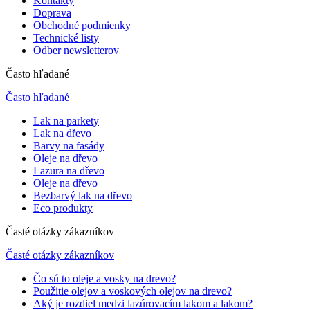
Kontakty
Doprava
Obchodné podmienky
Technické listy
Odber newsletterov
Často hľadané
Často hľadané
Lak na parkety
Lak na dřevo
Barvy na fasády
Oleje na dřevo
Lazura na dřevo
Oleje na dřevo
Bezbarvý lak na dřevo
Eco produkty
Časté otázky zákazníkov
Časté otázky zákazníkov
Čo sú to oleje a vosky na drevo?
Použitie olejov a voskových olejov na drevo?
Aký je rozdiel medzi lazúrovacím lakom a lakom?