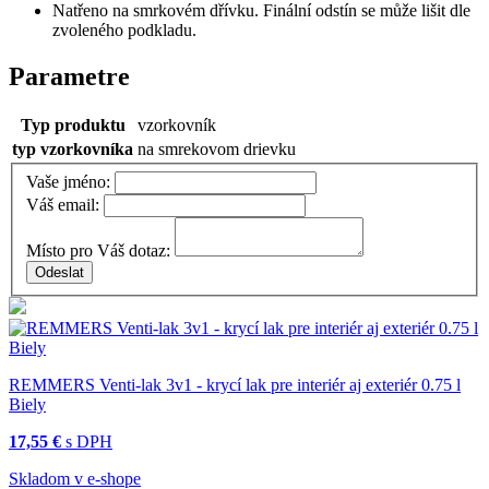
Natřeno na smrkovém dřívku. Finální odstín se může lišit dle
zvoleného podkladu.
Parametre
Typ produktu
vzorkovník
typ vzorkovníka
na smrekovom drievku
Vaše jméno:
Váš email:
Místo pro Váš dotaz:
REMMERS Venti-lak 3v1 - krycí lak pre interiér aj exteriér 0.75 l
Biely
17,55 €
s DPH
Skladom v e-shope