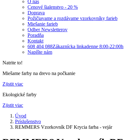
O nás
Cenové šialenstvo - 20 %
Doprava
Požičiavame a rozdávame vzorkovníky farieb
Miešanie farieb
Odber Newsletterov
Poradňa
Kontakt
608 404 088
Zákaznícka linka
denne 8:00-22:00h
Napíšte nám
Natrite to!
Miešame farby na drevo na počkanie
Zjistit viac
Ekologické farby
Zjistit viac
Úvod
Príslušenstvo
REMMERS Vzorkovník DF Krycia farba - vejár