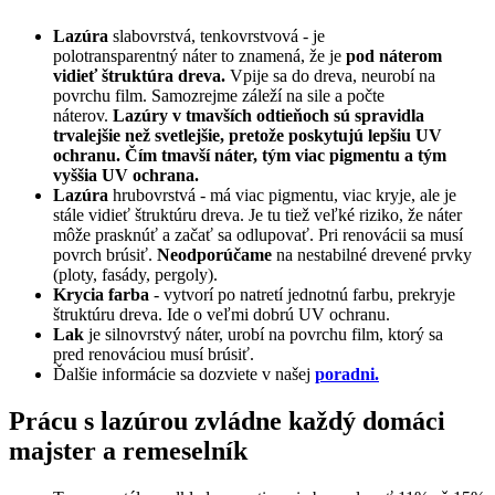
Lazúra
slabovrstvá, tenkovrstvová - je
polotransparentný náter to znamená, že je
pod náterom
vidieť štruktúra dreva.
Vpije sa do dreva, neurobí na
povrchu film. Samozrejme záleží na sile a počte
náterov.
Lazúry v tmavších odtieňoch sú spravidla
trvalejšie než svetlejšie, pretože poskytujú lepšiu UV
ochranu. Čím tmavší náter, tým viac pigmentu a tým
vyššia UV ochrana.
Lazúra
hrubovrstvá - má viac pigmentu, viac kryje, ale je
stále vidieť štruktúru dreva. Je tu tiež veľké riziko, že náter
môže prasknúť a začať sa odlupovať. Pri renovácii sa musí
povrch brúsiť.
Neodporúčame
na nestabilné drevené prvky
(ploty, fasády, pergoly).
Krycia farba
- vytvorí po natretí jednotnú farbu, prekryje
štruktúru dreva. Ide o veľmi dobrú UV ochranu.
Lak
je silnovrstvý náter, urobí na povrchu film, ktorý sa
pred renováciou musí brúsiť.
Ďalšie informácie sa dozviete v našej
poradni.
Prácu s lazúrou zvládne každý domáci
majster a remeselník