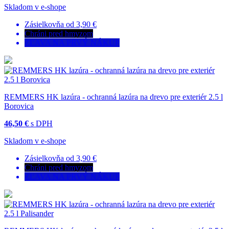
Skladom v e-shope
Zásielkovňa od 3,90 €
Chráni pred hmyzom
ZĽAVA NA PRVÝ NÁKUP
REMMERS HK lazúra - ochranná lazúra na drevo pre exteriér 2.5 l
Borovica
46,50 €
s DPH
Skladom v e-shope
Zásielkovňa od 3,90 €
Chráni pred hmyzom
ZĽAVA NA PRVÝ NÁKUP