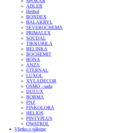
SPOKAR
ADLER
Herbol
BONDEX
BALAKRYL
SEVEROCHEMA
PRIMALEX
SOUDAL
TIKKURILA
BELINKA
BOCHEMIT
BONA
ANZA
ETERNAL
LUXOL
XYLADECOR
OSMO - sada
DULUX
BORMA
PNZ
FINKOLORA
HELIOS
PINTYPLUS
OWATROL
Všetko o nákupe