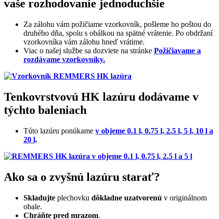
vaše rozhodovanie jednoduchšie
Za zálohu vám požičiame vzorkovník, pošleme ho poštou do
druhého dňa, spolu s obálkou na spätné vrátenie. Po obdržaní
vzorkovníka vám zálohu hneď vrátime.
Viac o našej službe sa dozviete na stránke
Požičiavame a
rozdávame vzorkovníky.
Tenkovrstvovú HK lazúru dodávame v
týchto baleniach
Túto lazúru ponúkame
v objeme 0.1 l, 0.75 l, 2.5 l, 5 l, 10 l a
20 l
.
Ako sa o zvyšnú lazúru starať?
Skladujte
plechovku
dôkladne uzatvorenú
v originálnom
obale.
Chráňte pred mrazom
.