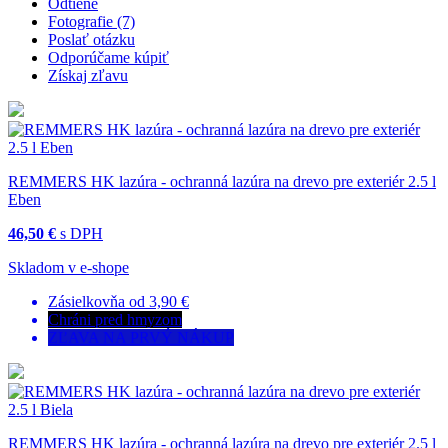
Odtiene
Fotografie (7)
Poslať otázku
Odporúčame kúpiť
Získaj zľavu
REMMERS HK lazúra - ochranná lazúra na drevo pre exteriér 2.5 l
Eben
46,50 €
s DPH
Skladom v e-shope
Zásielkovňa od 3,90 €
Chráni pred hmyzom
ZĽAVA NA PRVÝ NÁKUP
REMMERS HK lazúra - ochranná lazúra na drevo pre exteriér 2.5 l