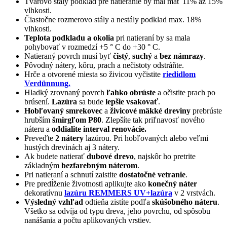
Tvarovo stály podklad pre natieranie by mal mať 11% až 15%
vlhkosti.
Čiastočne rozmerovo stály a nestály podklad max. 18%
vlhkosti.
Teplota podkladu a okolia
pri natieraní by sa mala
pohybovať v rozmedzí +5 ° C do +30 ° C.
Natieraný povrch musí byť
čistý
,
suchý
a
bez námrazy
.
Pôvodný nátery, kôru, prach a nečistoty odstráňte.
Hrče a otvorené miesta so živicou vyčistite
riedidlom
Verdünnung.
Hladký zrovnaný povrch
ľahko obrúste
a očistite prach po
brúsení.
Lazúra
sa bude
lepšie vsakovať
.
Hobľovaný smrekovec
a
živicové mäkké dreviny
prebrúste
hrubším
šmirgľom P80
. Zlepšíte tak priľnavosť nového
náteru a
oddialite interval renovácie.
Preveďte
2 nátery
lazúrou. Pri hobľovaných alebo veľmi
hustých drevinách aj 3 nátery.
Ak budete natierať
dubové drevo
, najskôr ho pretrite
základným
bezfarebným náterom
.
Pri natieraní a schnutí zaistite
dostatočné vetranie
.
Pre predĺženie životnosti aplikujte ako
konečný náter
dekoratívnu
lazúru REMMERS UV+lazúra
v 2 vrstvách.
Výsledný vzhľad
odtieňa zistíte podľa
skúšobného náteru
.
Všetko sa odvíja od typu dreva, jeho povrchu, od spôsobu
nanášania a počtu aplikovaných vrstiev.