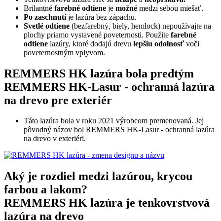
Brilantné
farebné odtiene
je
možné
medzi sebou miešať.
Po zaschnutí
je lazúra bez zápachu.
Svetlé odtiene
(bezfarebný, biely, hemlock) nepoužívajte na
plochy priamo vystavené poveternosti. Použite
farebné
odtiene
lazúry, ktoré dodajú drevu
lepšiu odolnosť
voči
poveternostným vplyvom.
REMMERS HK lazúra bola predtým
REMMERS HK-Lasur - ochranná lazúra
na drevo pre exteriér
Táto lazúra bola v roku 2021 výrobcom premenovaná. Jej
pôvodný názov bol REMMERS HK-Lasur - ochranná lazúra
na drevo v exteriéri.
Aký je rozdiel medzi lazúrou, krycou
farbou a lakom?
REMMERS HK lazúra je tenkovrstvová
lazúra na drevo