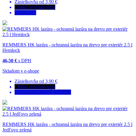
Zásielkovňa od 3,90 €
Chráni pred hmyzom
Zľava 10 €
REMMERS HK lazúra - ochranná lazúra na drevo pre exteriér 2.5 l
Hemlock
46,50 €
s DPH
Skladom v e-shope
Zásielkovňa od 3,90 €
Chráni pred hmyzom
ZĽAVA NA PRVÝ NÁKUP
REMMERS HK lazúra - ochranná lazúra na drevo pre exteriér 2.5 l
Jedľovo zelená