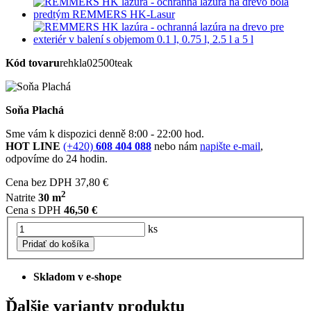
Kód tovaru
rehkla02500teak
Soňa Plachá
Sme vám k dispozici denně 8:00 - 22:00 hod.
HOT LINE
(+420)
608 404 088
nebo nám
napište e-mail
,
odpovíme do 24 hodin.
Cena bez DPH
37,80 €
2
Natrite
30 m
Cena s DPH
46,50 €
ks
Pridať do košíka
Skladom v e-shope
Ďalšie varianty produktu