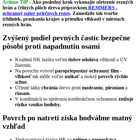
Artisan TIP
-
Ako posledný krok vykonajte ošetrenie rezných
hrán a čelných plôch dreva prípravkom
REMMERS -
ochranný náter priečnych rezov
. Zamedzíte tak tvorbe
trhliniek, praskaniu krajov a prieniku vlhkosti v miestach
rezných hrán.
Zvýšený podiel pevných častíc bezpečne
pôsobí proti napadnutiu osami
Kvalitná HK lazúra veľmi
dobre odoláva
vlhkosti a UV
žiareniu.
Na povrchu vytvorí
paropriepustný ochranný film
-
vlhkosť
tak môže voľne
unikať
a mokrý
povrch rýchlo
schne
.
Účinné látky
chránia
drevo proti
modraniu
,
plesniam
a
riasam
.
V kombinácii so správnou konštrukčnou ochrannou
znižuje
riziko vzniku hniloby.
Povrch po natretí získa hodvábne matný
vzhľad
Tenkovrstvová lazúra HK sa
nelúpe
a
neoprskáva.