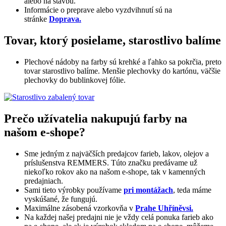
alebo na stavbu.
Informácie o preprave alebo vyzdvihnutí sú na
stránke
Doprava.
Tovar, ktorý posielame, starostlivo balíme
Plechové nádoby na farby sú krehké a ľahko sa pokrčia, preto
tovar starostlivo balíme. Menšie plechovky do kartónu, väčšie
plechovky do bublinkovej fólie.
Prečo užívatelia nakupujú farby na
našom e-shope?
Sme jedným z najväčších predajcov farieb, lakov, olejov a
príslušenstva REMMERS. Túto značku predávame už
niekoľko rokov ako na našom e-shope, tak v kamenných
predajniach.
Sami tieto výrobky používame
pri montážach
, teda máme
vyskúšané, že fungujú.
Maximálne zásobená vzorkovňa v
Prahe Uhříněvsi.
Na každej našej predajni nie je vždy celá ponuka farieb ako