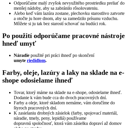
Odporúčame malý zvyšok nevyužitého prostriedku preliať do
menšej nádoby, aby sa zabránilo rôsolovateniu.
Alebo keď vám lazúra zostane, plechovku starostlivo zatvorte
a otočte ju hore dnom, aby sa zamedzilo prísunu vzduchu.
Môžete si ju tak bez starostí schovať na budúci rok.
Po použití odporúčame pracovné nástroje
hneď umyť
Náradie
použité pri práci ihneď po skončení
umyte
riedidlom
.
Farby, oleje, lazúry a laky na sklade na e-
shope odosielame ihneď
Tovar, ktorý máme na sklade na e-shope, odosielame ihneď.
Dodanie k vám bude cca do dvoch pracovných dní.
Farby a oleje, ktoré skladom nemáme, vám doručíme do
štyroch pracovných dní.
K zasielaniu drobných zásielok (farby, spojovací materiál,
náradie, tmely, peny, lepidlá) používame
dopravnú spoločnosť, ktorá vám zásielku dopraví až domov