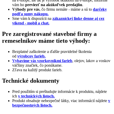
na e-shope, ale ak je výrobok skladom na e-shope, môžeme
vám ho
previezť na akúkoľvek predajňu
.
Výhody pre vás
, čo firmu nemáte - máme a sú to
darčeky
podľa sumy nákupu.
Sme vám k dispozícii na
zákazníckej linke denne aj cez
víkend - mobil a chat.
Pre zaregistrované stavebné firmy a
remeselníkov máme tieto výhody:
Bezplatné zaškolenie a ďalšie pravidelné školenia
od
výrobcov farieb.
Vybavíme vás vzorkovníkmi farieb
, olejov, lakov a voskov
väčšiny značiek, čo ponúkame.
Zľava na každý produkt farieb.
Technické dokumenty
Pred použitím si preštudujte informácie k produktu, nájdete
ich
v technických listoch.
Produkt obsahuje nebezpečné látky, viac informácií nájdete
v
bezpečnostných listoch.