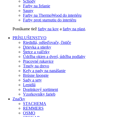
Schody
Farby na želanie
Sauny
Farby na ThermoWood do interiéru
Farby proti starnutiu do interiéru
Ponúkame tiež
farby na kov
a
farby na plast
.
PRÍSLUŠENSTVO
Riedidlá, odšeďovače, čističe
Drievka a stierky
Štetce a valčeky
Údržba okien a dverí, údržba podlahy
Pracovné rukavice
Tmely na drevo
Kefy a pady na nanášanie
Brúsne špongie
Sady a sety
Lepidlá
Doplnkový sortiment
Vzorkovníky farieb
Značky
STACHEMA
REMMERS
OSMO