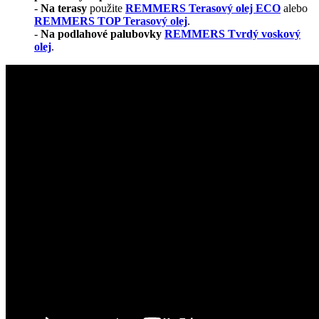
-
Na terasy
použite
REMMERS Terasový olej ECO
alebo
REMMERS TOP Terasový olej
.
-
Na podlahové palubovky
REMMERS Tvrdý voskový
olej
.