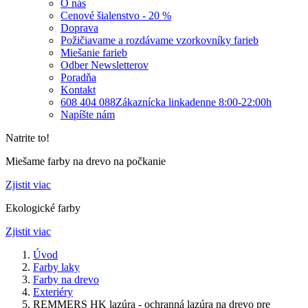
O nás
Cenové šialenstvo - 20 %
Doprava
Požičiavame a rozdávame vzorkovníky farieb
Miešanie farieb
Odber Newsletterov
Poradňa
Kontakt
608 404 088
Zákaznícka linka
denne 8:00-22:00h
Napíšte nám
Natrite to!
Miešame farby na drevo na počkanie
Zjistit viac
Ekologické farby
Zjistit viac
Úvod
Farby laky
Farby na drevo
Exteriéry
REMMERS HK lazúra - ochranná lazúra na drevo pre