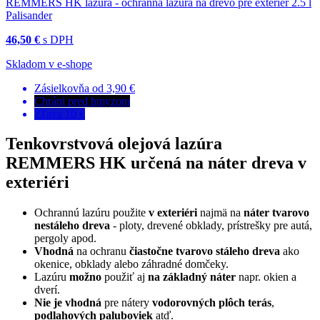
REMMERS HK lazúra - ochranná lazúra na drevo pre exteriér 2.5 l
Palisander
46,50 €
s DPH
Skladom v e-shope
Zásielkovňa od 3,90 €
Chráni pred hmyzom
Zľava 10 €
Tenkovrstvová olejová lazúra
REMMERS HK určená na náter dreva v
exteriéri
Ochrannú lazúru použite
v exteriéri
najmä na
náter tvarovo
nestáleho dreva
- ploty, drevené obklady, prístrešky pre autá,
pergoly apod.
Vhodná
na ochranu
čiastočne tvarovo stáleho dreva
ako
okenice, obklady alebo záhradné domčeky.
Lazúru
možno
použiť aj
na základný náter
napr. okien a
dverí.
Nie je vhodná
pre nátery
vodorovných plôch terás
,
podlahových paluboviek
atď.