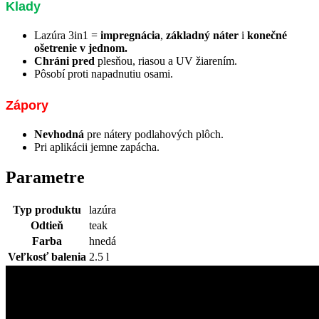
Klady
Lazúra 3in1 =
impregnácia
,
základný náter
i
konečné
ošetrenie v jednom.
Chráni pred
plesňou, riasou a UV žiarením.
Pôsobí proti napadnutiu osami.
Zápory
Nevhodná
pre nátery podlahových plôch.
Pri aplikácii jemne zapácha.
Parametre
Typ produktu
lazúra
Odtieň
teak
Farba
hnedá
Veľkosť balenia
2.5 l