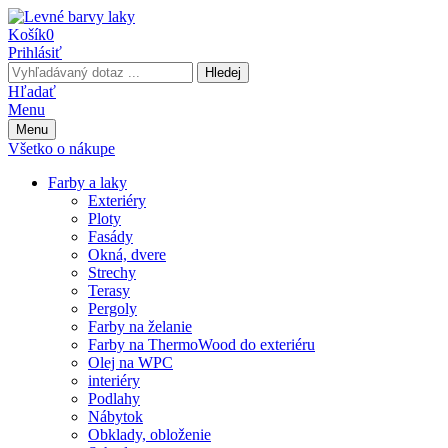
Košík
0
Prihlásiť
Hledej
Hľadať
Menu
Menu
Všetko o nákupe
Farby a laky
Exteriéry
Ploty
Fasády
Okná, dvere
Strechy
Terasy
Pergoly
Farby na želanie
Farby na ThermoWood do exteriéru
Olej na WPC
interiéry
Podlahy
Nábytok
Obklady, obloženie