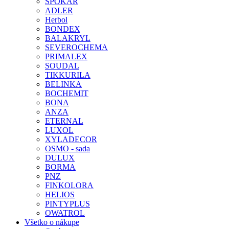
SPOKAR
ADLER
Herbol
BONDEX
BALAKRYL
SEVEROCHEMA
PRIMALEX
SOUDAL
TIKKURILA
BELINKA
BOCHEMIT
BONA
ANZA
ETERNAL
LUXOL
XYLADECOR
OSMO - sada
DULUX
BORMA
PNZ
FINKOLORA
HELIOS
PINTYPLUS
OWATROL
Všetko o nákupe