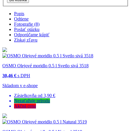
Popis
Odtiene
Fotografie (8)
Poslať otázku
Odporúčame kúpiť
Získaj zľavu
OSMO Olejové moridlo 0.5 l Svetlo sivá 3518
30,46 €
s DPH
Skladom v e-shope
Zásielkovňa od 3,90 €
Nezaťažuje prírodu
Akčná cena