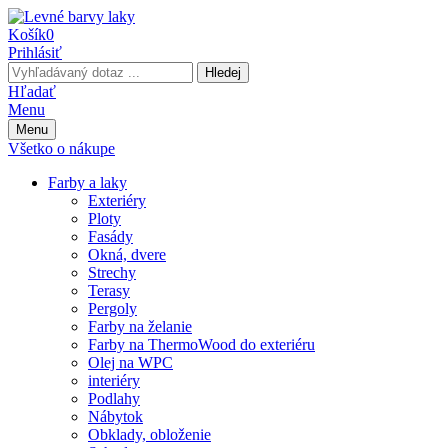
Košík
0
Prihlásiť
Hledej
Hľadať
Menu
Menu
Všetko o nákupe
Farby a laky
Exteriéry
Ploty
Fasády
Okná, dvere
Strechy
Terasy
Pergoly
Farby na želanie
Farby na ThermoWood do exteriéru
Olej na WPC
interiéry
Podlahy
Nábytok
Obklady, obloženie