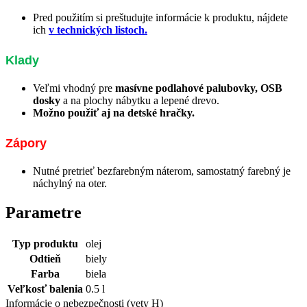
Pred použitím si preštudujte informácie k produktu, nájdete
ich
v technických listoch.
Klady
Veľmi vhodný pre
masívne podlahové palubovky, OSB
dosky
a na plochy nábytku a lepené drevo.
Možno použiť aj na detské hračky.
Zápory
Nutné pretrieť bezfarebným náterom, samostatný farebný je
náchylný na oter.
Parametre
Typ produktu
olej
Odtieň
biely
Farba
biela
Veľkosť balenia
0.5 l
Informácie o nebezpečnosti (vety H)