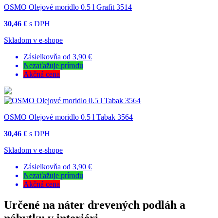
OSMO Olejové moridlo 0.5 l Grafit 3514
30,46 €
s DPH
Skladom v e-shope
Zásielkovňa od 3,90 €
Nezaťažuje prírodu
Akčná cena
OSMO Olejové moridlo 0.5 l Tabak 3564
30,46 €
s DPH
Skladom v e-shope
Zásielkovňa od 3,90 €
Nezaťažuje prírodu
Akčná cena
Určené na náter drevených podláh a
nábytku v interiéri