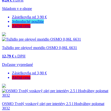
6,24 €
s DPH
Skladom v e-shope
Zásielkovňa od 3,90 €
Jednoduché použitie
Akčná cena
Tužidlo pre olejové moridlo OSMO 0,06L 6631
12,79 €
s DPH
Dočasne vypredané
Zásielkovňa od 3,90 €
Akčná cena
OSMO Tvrdý voskový olej pre interiéry 2.5 l Hodvábny polomat
3032