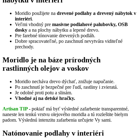
Moridlo použijete na
drevené podlahy a drevený nábytok v
interiéri
.
Veľmi vhodný pre
masívne podlahové palubovky, OSB
dosky
a na plochy nábytku a lepené drevo.
Pre farebné tónovanie drevených podláh.
Dobre spracovateľné, po zaschnutí nevytvára viditeľné
prechody.
Moridlo je na báze prírodných
rastlinných olejov a voskov
Moridlo necháva drevo dýchať, znižuje napučanie.
Po zaschnutí je bezpečné pre ľudí, rastliny i zvieratá.
Je odolné proti potu a slinám.
Vhodné aj na detské hračky.
Artisan TIP
-
pokiaľ má byť výsledné zafarbenie transparentné,
naneste len tenkú vrstvu olejového moridla a tú rozleštite bielym
padom. Výslednú intenzitu zafarbenia určujete Vy sami.
Natónovanie podlahy v interiéri