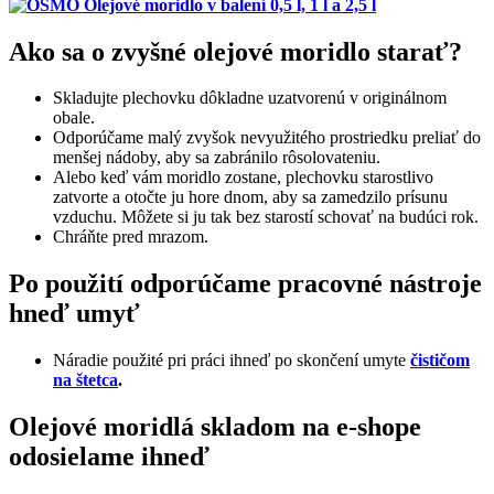
Ako sa o zvyšné olejové moridlo starať?
Skladujte plechovku dôkladne uzatvorenú v originálnom
obale.
Odporúčame malý zvyšok nevyužitého prostriedku preliať do
menšej nádoby, aby sa zabránilo rôsolovateniu.
Alebo keď vám moridlo zostane, plechovku starostlivo
zatvorte a otočte ju hore dnom, aby sa zamedzilo prísunu
vzduchu. Môžete si ju tak bez starostí schovať na budúci rok.
Chráňte pred mrazom.
Po použití odporúčame pracovné nástroje
hneď umyť
Náradie použité pri práci ihneď po skončení umyte
čističom
na štetca
.
Olejové moridlá skladom na e-shope
odosielame ihneď