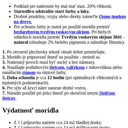
Podklad pre natieranie by mal mať max. 20% vlhkosti.
Starostlivo odstráňte staré farby a laky.
Drobné praskliny, vrypy alebo dierky zatmeľte
Osmo tmelom
na drevo
.
Pre ochranu farby je nutné po použití moridla pretrieť
bezfarebným tvrdým voskovým olejom
. Pri bielych
odtieňoch moridla pretrite
Tvrdým voskovým olejom 3041 -
natural
(obsahuje 2% bieleho pigmentu a zabraňuje žltnutiu).
1.
Po otvorení plechovky tekutý obsah dobre premiešajte.
2.
Moridlo je pripravené ihneď na použitie - neriedi sa.
3.
Natieraný povrch musí byť suchý a bez námrazy.
4.
Nanášajte podlahovým
štetcom, valčekom
z mikrovlákna alebo
nanášacím
rúnom
na olejové farby.
5. Doba schnutia
je cca
12 hodín
(pri optimálnych vlhkostných a
teplotných podmienkach).
6.
Pre sýty až krycí náter naneste druhú vrstvu.
7.
Náradie použité pri práci ihneď po skončení umyte
čističom
štetcov
.
Výdatnosť moridla
Z 1 l prípravku natriete cca 24 m2 hladkej dosky.
Z 1 l prípravku natriete cca 14 m2 drážkovanej dosky.