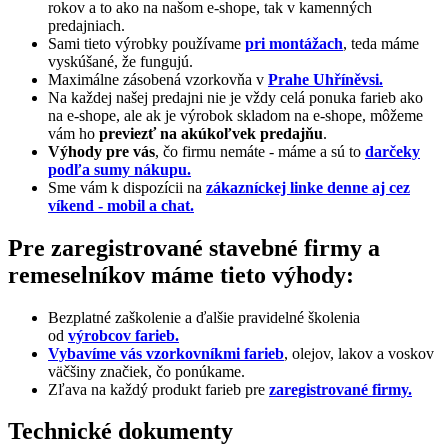
rokov a to ako na našom e-shope, tak v kamenných
predajniach.
Sami tieto výrobky používame
pri montážach
, teda máme
vyskúšané, že fungujú.
Maximálne zásobená vzorkovňa v
Prahe Uhříněvsi.
Na každej našej predajni nie je vždy celá ponuka farieb ako
na e-shope, ale ak je výrobok skladom na e-shope, môžeme
vám ho
previezť na akúkoľvek predajňu
.
Výhody pre vás
, čo firmu nemáte - máme a sú to
darčeky
podľa sumy nákupu.
Sme vám k dispozícii na
zákazníckej linke denne aj cez
víkend - mobil a chat.
Pre zaregistrované stavebné firmy a
remeselníkov máme tieto výhody:
Bezplatné zaškolenie a ďalšie pravidelné školenia
od
výrobcov farieb.
Vybavíme vás vzorkovníkmi farieb
, olejov, lakov a voskov
väčšiny značiek, čo ponúkame.
Zľava na každý produkt farieb pre
zaregistrované firmy.
Technické dokumenty