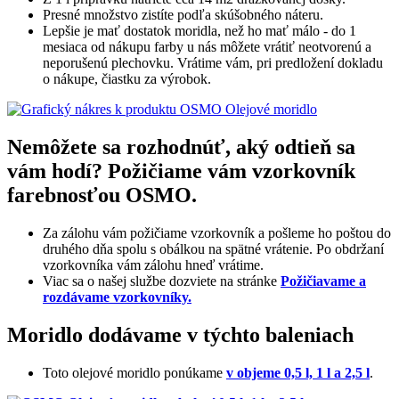
Presné množstvo zistíte podľa skúšobného náteru.
Lepšie je mať dostatok moridla, než ho mať málo - do 1
mesiaca od nákupu farby u nás môžete vrátiť neotvorenú a
neporušenú plechovku. Vrátime vám, pri predložení dokladu
o nákupe, čiastku za výrobok.
Nemôžete sa rozhodnúť, aký odtieň sa
vám hodí? Požičiame vám vzorkovník
farebnosťou OSMO.
Za zálohu vám požičiame vzorkovník a pošleme ho poštou do
druhého dňa spolu s obálkou na spätné vrátenie. Po obdržaní
vzorkovníka vám zálohu hneď vrátime.
Viac sa o našej službe dozviete na stránke
Požičiavame a
rozdávame vzorkovníky.
Moridlo dodávame v týchto baleniach
Toto olejové moridlo ponúkame
v objeme 0,5 l, 1 l a 2,5 l
.