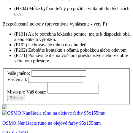
(H304) Môže byť smrteľný po požití a vniknutí do dýchacích
ciest.
Bezpečnostné pokyny (preventívne vyhlásenie - vety P)
(P101) Ak je potrebná lekárska pomoc, majte k dispozícii obal
alebo etiketu výrobku.
(P102) Uchovávajte mimo dosahu detí.
(P262) Zabráňte kontaktu s očami, pokožkou alebo odevom.
(P271) Používajte iba na voľnom priestranstve alebo v dobre
vetranom priestore.
Vaše jméno:
Váš email:
Místo pro Váš dotaz:
OSMO Nanášacie rúno na olejové farby 95x155mm