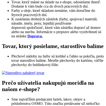
Tovar, ktorý máme na sklade na e-shope, odosielame ihneď.
Dodanie k vám bude cca do dvoch pracovných dní.
Farby a oleje, ktoré skladom nemáme, vám doručíme do
štyroch pracovných dní.
K zasielaniu drobných zásielok (farby, spojovací materiál,
náradie, tmely, peny, lepidlá) používame
dopravnú spoločnosť, ktorá vám zásielku dopraví až domov
alebo na stavbu. Informácie o preprave alebo vyzdvihnutí sú
na stránke
Doprava.
Tovar, ktorý posielame, starostlivo balíme
Plechové nádoby na farby sú krehké a ľahko sa pokrčia, preto
tovar starostlivo balíme. Menšie plechovky do kartónu, väčšie
plechovky do bublinkovej fólie.
Prečo užívatelia nakupujú moridla na
našom e-shope?
Sme najväčšími predajcami farieb, lakov, olejov a
príslušenstva OSMO. Túto značku predávame už niekoľko