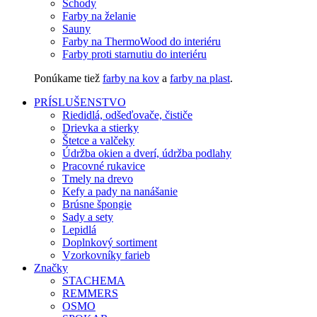
Schody
Farby na želanie
Sauny
Farby na ThermoWood do interiéru
Farby proti starnutiu do interiéru
Ponúkame tiež
farby na kov
a
farby na plast
.
PRÍSLUŠENSTVO
Riedidlá, odšeďovače, čističe
Drievka a stierky
Štetce a valčeky
Údržba okien a dverí, údržba podlahy
Pracovné rukavice
Tmely na drevo
Kefy a pady na nanášanie
Brúsne špongie
Sady a sety
Lepidlá
Doplnkový sortiment
Vzorkovníky farieb
Značky
STACHEMA
REMMERS
OSMO