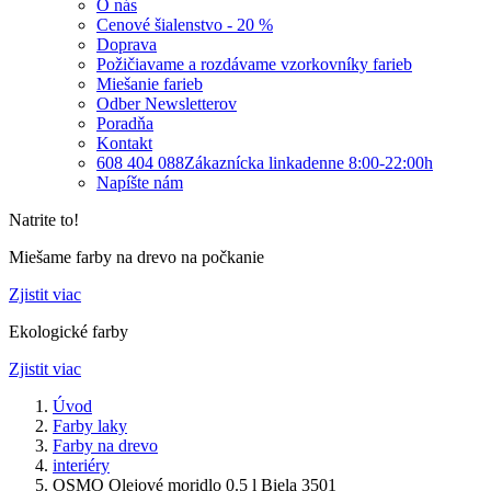
O nás
Cenové šialenstvo - 20 %
Doprava
Požičiavame a rozdávame vzorkovníky farieb
Miešanie farieb
Odber Newsletterov
Poradňa
Kontakt
608 404 088
Zákaznícka linka
denne 8:00-22:00h
Napíšte nám
Natrite to!
Miešame farby na drevo na počkanie
Zjistit viac
Ekologické farby
Zjistit viac
Úvod
Farby laky
Farby na drevo
interiéry
OSMO Olejové moridlo 0.5 l Biela 3501