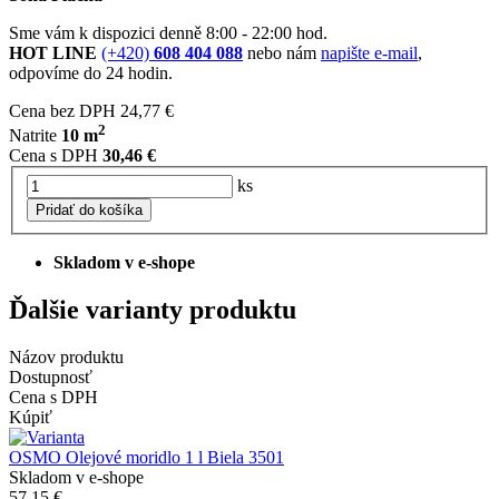
Sme vám k dispozici denně 8:00 - 22:00 hod.
HOT LINE
(+420)
608 404 088
nebo nám
napište e-mail
,
odpovíme do 24 hodin.
Cena bez DPH
24,77 €
2
Natrite
10 m
Cena s DPH
30,46 €
ks
Pridať do košíka
Skladom v e-shope
Ďalšie varianty produktu
Názov produktu
Dostupnosť
Cena s DPH
Kúpiť
OSMO Olejové moridlo 1 l Biela 3501
Skladom v e-shope
57,15 €