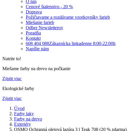
O nás
Cenové šialenstvo - 20 %
Doprava
Požičiavame a rozdávame vzorkovníky farieb
Miešanie farieb
Odber Newsletterov
Poradňa
Kontakt
608 404 088
Zákaznícka linka
denne 8:00-22:00h
Napíšte nám
Natrite to!
Miešame farby na drevo na počkanie
Zjistit viac
Ekologické farby
Zjistit viac
Úvod
Farby laky
Farby na drevo
Exteriéry
OSMO Ochranná olejová lazúra 3 l Teak 708 (20 % zdarma)