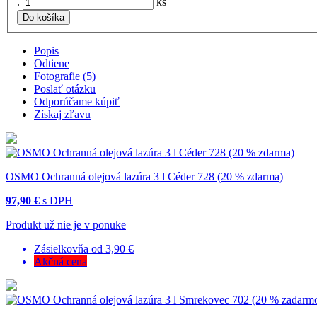
.
ks
Do košíka
Popis
Odtiene
Fotografie (5)
Poslať otázku
Odporúčame kúpiť
Získaj zľavu
OSMO Ochranná olejová lazúra 3 l Céder 728 (20 % zdarma)
97,90 €
s DPH
Produkt už nie je v ponuke
Zásielkovňa od 3,90 €
Akčná cena