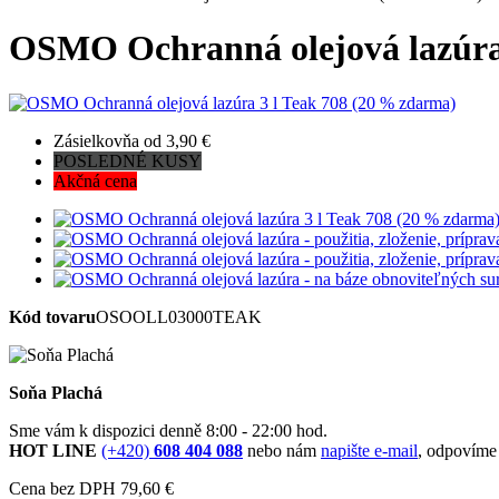
OSMO Ochranná olejová lazúra 
Zásielkovňa od 3,90 €
POSLEDNÉ KUSY
Akčná cena
Kód tovaru
OSOOLL03000TEAK
Soňa Plachá
Sme vám k dispozici denně 8:00 - 22:00 hod.
HOT LINE
(+420)
608 404 088
nebo nám
napište e-mail
, odpovíme
Cena bez DPH
79,60 €