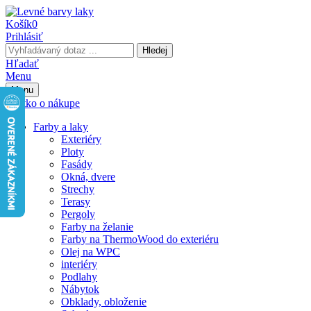
Košík
0
Prihlásiť
Hledej
Hľadať
Menu
Menu
Všetko o nákupe
Farby a laky
Exteriéry
Ploty
Fasády
Okná, dvere
Strechy
Terasy
Pergoly
Farby na želanie
Farby na ThermoWood do exteriéru
Olej na WPC
interiéry
Podlahy
Nábytok
Obklady, obloženie