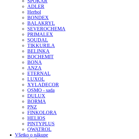
SPOKAR
ADLER
Herbol
BONDEX
BALAKRYL
SEVEROCHEMA
PRIMALEX
SOUDAL
TIKKURILA
BELINKA
BOCHEMIT
BONA
ANZA
ETERNAL
LUXOL
XYLADECOR
OSMO - sada
DULUX
BORMA
PNZ
FINKOLORA
HELIOS
PINTYPLUS
OWATROL
Všetko o nákupe