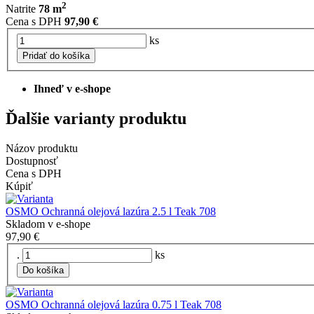
2
Natrite
78 m
Cena s DPH
97,90 €
ks
Pridať do košíka
Ihneď v e-shope
Ďalšie varianty produktu
Názov produktu
Dostupnosť
Cena s DPH
Kúpiť
OSMO Ochranná olejová lazúra 2.5 l Teak 708
Skladom v e-shope
97,90 €
.
ks
Do košíka
OSMO Ochranná olejová lazúra 0.75 l Teak 708