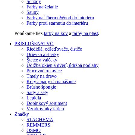
Schody
Farby na želanie
Sauny
Farby na ThermoWood do interiéru
Farby proti starnutiu do interiéru
Ponúkame tiež
farby na kov
a
farby na plast
.
PRÍSLUŠENSTVO
Riedidlá, odšeďovače, čističe
Drievka a stierky
Štetce a valčeky
Údržba okien a dverí, údržba podlahy
Pracovné rukavice
Tmely na drevo
Kefy a pady na nanášanie
Brúsne špongie
Sady a sety
Lepidlá
Doplnkový sortiment
Vzorkovníky farieb
Značky
STACHEMA
REMMERS
OSMO