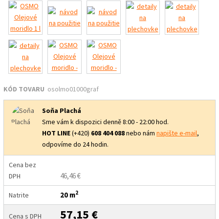
KÓD TOVARU
osolmo01000graf
Soňa Plachá
Sme vám k dispozici denně 8:00 - 22:00 hod.
HOT LINE
(+420)
608 404 088
nebo nám
napište e-mail
,
odpovíme do 24 hodin.
Cena bez
46,46 €
DPH
2
20 m
Natrite
57,15 €
Cena s DPH