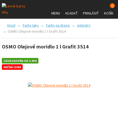
0
MENU
HĽADAŤ
PRIHLÁSIŤ
KOŠÍK
FARBY A LAKY
PRÍSLUŠENSTVO
Úvod
Farby laky
Farby na drevo
interiéry
OSMO Olejové moridlo 1 l Grafit 3514
ZNAČKY
VŠETKO O NÁKUPE
OSMO Olejové moridlo 1 l Grafit 3514
ZÁSIELKOVŇA OD 3,90 €
AKČNÁ CENA