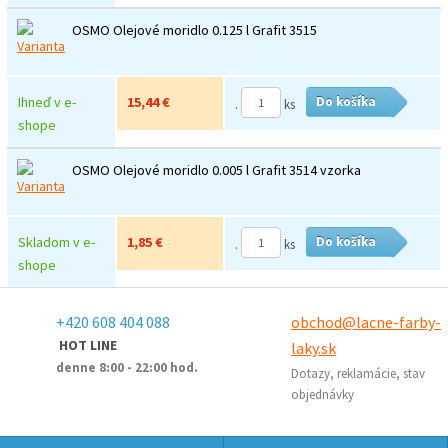
OSMO Olejové moridlo 0.125 l Grafit 3515
Ihneď v e-
15,44 €
Do košíka
.
ks
shope
OSMO Olejové moridlo 0.005 l Grafit 3514 vzorka
Skladom v e-
1,85 €
Do košíka
.
ks
shope
+420 608 404 088
obchod@lacne-farby-
HOT LINE
laky.sk
denne 8:00 - 22:00 hod.
Dotazy, reklamácie, stav
objednávky