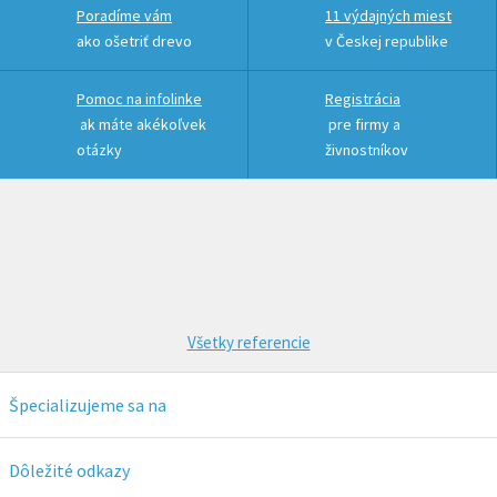
Poradíme vám
11 výdajných miest
ako ošetriť drevo
v Českej republike
Pomoc na infolinke
Registrácia
ak máte akékoľvek
pre firmy a
otázky
živnostníkov
Všetky referencie
Špecializujeme sa na
OSMO
Remmers
Dôležité odkazy