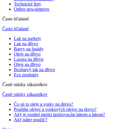
Technické listy
Odber newsletterov
Často hľadané
Často hľadané
Lak na parkety
Lak na dřevo
Barvy na fasády
Oleje na dřevo
Lazura na dřevo
Oleje na dřevo
Bezbarvý lak na dřevo
Eco produkty
Časté otázky zákazníkov
Časté otázky zákazníkov
Čo sú to oleje a vosky na drevo?
Použitie olejov a voskových olejov na drevo?
Aký je rozdiel medzi lazúrovacím lakom a lakom?
Aký náter použiť?