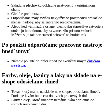
Skladujte plechovku dôkladne uzatvorenú v originálnom
obale.
Chráňte pred mrazom.
Odporúčame malý zvyšok nevyužitého prostriedku preliať do
menšej nádoby, aby sa zabránilo rôsolovateniu.
Alebo keď vám lazúra ostane, plechovku starostlivo zatvorte a
otočte ju hore dnom, aby sa zamedzilo prísunu vzduchu.
Môžete si ju tak bez starostí schovať na budúci rok.
Po použití odporúčame pracovné nástroje
hneď umyť
Náradie použité pri práci ihneď po skončení umyte
čističom
na štetca
.
Farby, oleje, lazúry a laky na sklade na e-
shope odosielame ihneď
Tovar, ktorý máme na sklade na e-shope, odosielame ihneď.
Dodanie k vám bude cca do dvoch pracovných dní.
Farby a oleje, ktoré skladom nemáme, vám doručíme do
štyroch pracovných dní.