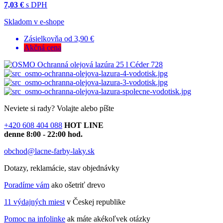
7,03 €
s DPH
Skladom v e-shope
Zásielkovňa od 3,90 €
Akčná cena
Neviete si rady?
Volajte alebo píšte
+420 608 404 088
HOT LINE
denne 8:00 - 22:00 hod.
obchod@lacne-farby-laky.sk
Dotazy, reklamácie, stav objednávky
Poradíme vám
ako ošetriť drevo
11 výdajných miest
v Českej republike
Pomoc na infolinke
ak máte akékoľvek otázky