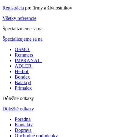
Registrácia
pre firmy a živnostníkov
Všetky referencie
Špecializujeme sa na
Špecializujeme sa na
OSMO
Remmers
IMPRANAL
ADLER
Herbol
Bondex
Balakryl
Primalex
Dôležité odkazy
Dôležité odkazy
Poradna
Kontakty
Doprava
Obchodné podmienky