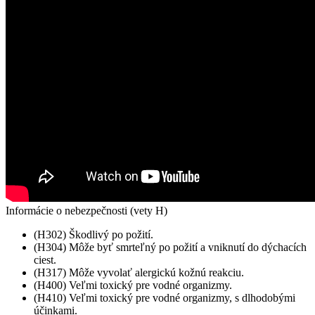
Informácie o nebezpečnosti (vety H)
(H302) Škodlivý po požití.
(H304) Môže byť smrteľný po požití a vniknutí do dýchacích
ciest.
(H317) Môže vyvolať alergickú kožnú reakciu.
(H400) Veľmi toxický pre vodné organizmy.
(H410) Veľmi toxický pre vodné organizmy, s dlhodobými
účinkami.