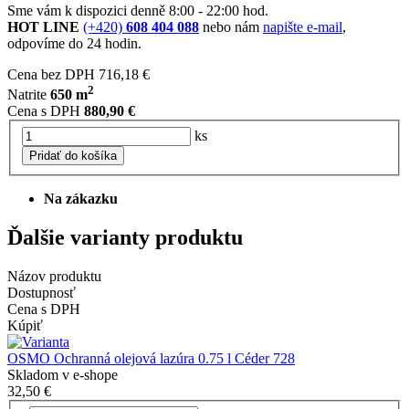
Sme vám k dispozici denně 8:00 - 22:00 hod.
HOT LINE
(+420)
608 404 088
nebo nám
napište e-mail
,
odpovíme do 24 hodin.
Cena bez DPH
716,18 €
2
Natrite
650 m
Cena s DPH
880,90 €
ks
Pridať do košíka
Na zákazku
Ďalšie varianty produktu
Názov produktu
Dostupnosť
Cena s DPH
Kúpiť
OSMO Ochranná olejová lazúra 0.75 l Céder 728
Skladom v e-shope
32,50 €