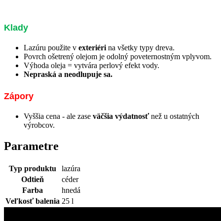
Klady
Lazúru použite v
exteriéri
na všetky typy dreva.
Povrch ošetrený olejom je odolný poveternostným vplyvom.
Výhoda oleja = vytvára perlový efekt vody.
Nepraská a neodlupuje sa.
Zápory
Vyššia cena - ale zase
väčšia výdatnosť
než u ostatných
výrobcov.
Parametre
Typ produktu
lazúra
Odtieň
céder
Farba
hnedá
Veľkosť balenia
25 l