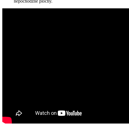
nepochôdzne plochy.