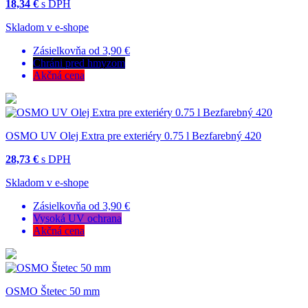
18,34 €
s DPH
Skladom v e-shope
Zásielkovňa od 3,90 €
Chráni pred hmyzom
Akčná cena
OSMO UV Olej Extra pre exteriéry 0.75 l Bezfarebný 420
28,73 €
s DPH
Skladom v e-shope
Zásielkovňa od 3,90 €
Vysoká UV ochrana
Akčná cena
OSMO Štetec 50 mm