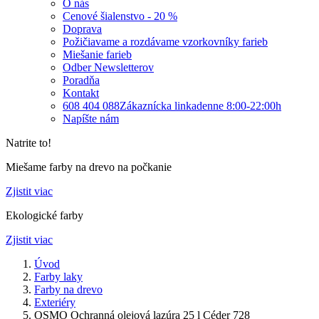
O nás
Cenové šialenstvo - 20 %
Doprava
Požičiavame a rozdávame vzorkovníky farieb
Miešanie farieb
Odber Newsletterov
Poradňa
Kontakt
608 404 088
Zákaznícka linka
denne 8:00-22:00h
Napíšte nám
Natrite to!
Miešame farby na drevo na počkanie
Zjistit viac
Ekologické farby
Zjistit viac
Úvod
Farby laky
Farby na drevo
Exteriéry
OSMO Ochranná olejová lazúra 25 l Céder 728