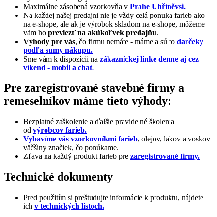
Maximálne zásobená vzorkovňa v
Prahe Uhříněvsi.
Na každej našej predajni nie je vždy celá ponuka farieb ako
na e-shope, ale ak je výrobok skladom na e-shope, môžeme
vám ho
previezť na akúkoľvek predajňu
.
Výhody pre vás
, čo firmu nemáte - máme a sú to
darčeky
podľa sumy nákupu.
Sme vám k dispozícii na
zákazníckej linke denne aj cez
víkend - mobil a chat.
Pre zaregistrované stavebné firmy a
remeselníkov máme tieto výhody:
Bezplatné zaškolenie a ďalšie pravidelné školenia
od
výrobcov farieb.
Vybavíme vás vzorkovníkmi farieb
, olejov, lakov a voskov
väčšiny značiek, čo ponúkame.
Zľava na každý produkt farieb pre
zaregistrované firmy.
Technické dokumenty
Pred použitím si preštudujte informácie k produktu, nájdete
ich
v technických listoch.