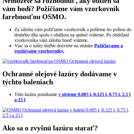
Nemôžete sa rozhodnúť, aký odtieň sa
vám hodí? Požičiame vám vzorkovník
farebnosťou OSMO.
Za zálohu vám požičiame vzorkovník a pošleme ho poštou do
druhého dňa spolu s obálkou na spätné vrátenie. Po obdržaní
vzorkovníka vám zálohu hneď vrátime.
Viac sa o našej službe dozviete na stránke
Požičiavame a
rozdávame vzorkovníky.
Ochranné olejové lazúry dodávame v
týchto baleniach
Túto lazúru ponúkame
v objeme 0.005 l, 0.125 l, 0.75 l, 2.5 l
a 25 l
.
Ako sa o zvyšnú lazúru starať?