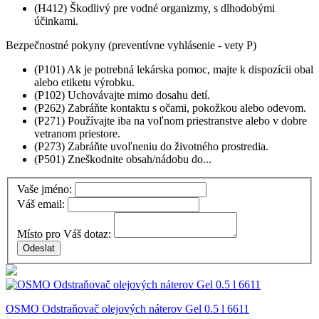
(H412) Škodlivý pre vodné organizmy, s dlhodobými
účinkami.
Bezpečnostné pokyny (preventívne vyhlásenie - vety P)
(P101) Ak je potrebná lekárska pomoc, majte k dispozícii obal
alebo etiketu výrobku.
(P102) Uchovávajte mimo dosahu detí.
(P262) Zabráňte kontaktu s očami, pokožkou alebo odevom.
(P271) Používajte iba na voľnom priestranstve alebo v dobre
vetranom priestore.
(P273) Zabráňte uvoľneniu do životného prostredia.
(P501) Zneškodnite obsah/nádobu do...
Vaše jméno:
Váš email:
Místo pro Váš dotaz:
OSMO Odstraňovač olejových náterov Gel 0.5 l 6611