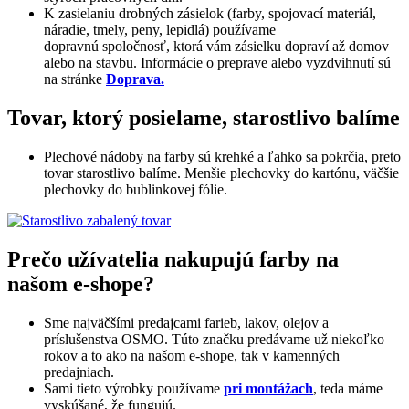
K zasielaniu drobných zásielok (farby, spojovací materiál,
náradie, tmely, peny, lepidlá) používame
dopravnú spoločnosť, ktorá vám zásielku dopraví až domov
alebo na stavbu. Informácie o preprave alebo vyzdvihnutí sú
na stránke
Doprava.
Tovar, ktorý posielame, starostlivo balíme
Plechové nádoby na farby sú krehké a ľahko sa pokrčia, preto
tovar starostlivo balíme. Menšie plechovky do kartónu, väčšie
plechovky do bublinkovej fólie.
Prečo užívatelia nakupujú farby na
našom e-shope?
Sme najväčšími predajcami farieb, lakov, olejov a
príslušenstva OSMO. Túto značku predávame už niekoľko
rokov a to ako na našom e-shope, tak v kamenných
predajniach.
Sami tieto výrobky používame
pri montážach
, teda máme
vyskúšané, že fungujú.