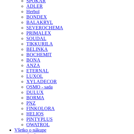
SPOKAR
ADLER
Herbol
BONDEX
BALAKRYL
SEVEROCHEMA
PRIMALEX
SOUDAL
TIKKURILA
BELINKA
BOCHEMIT
BONA
ANZA
ETERNAL
LUXOL
XYLADECOR
OSMO - sada
DULUX
BORMA
PNZ
FINKOLORA
HELIOS
PINTYPLUS
OWATROL
Všetko o nákupe