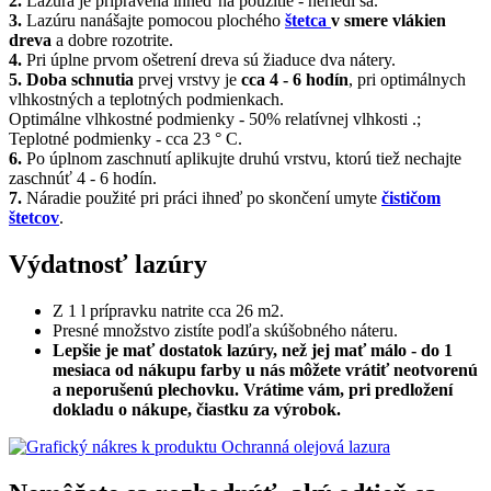
2.
Lazúra je pripravená ihneď na použitie - neriedi sa.
3.
Lazúru nanášajte pomocou plochého
štetca
v smere vlákien
dreva
a dobre rozotrite.
4.
Pri úplne prvom ošetrení dreva sú žiaduce dva nátery.
5.
Doba schnutia
prvej vrstvy je
cca 4 - 6 hodín
, pri optimálnych
vlhkostných a teplotných podmienkach.
Optimálne vlhkostné podmienky - 50% relatívnej vlhkosti .;
Teplotné podmienky - cca 23 ° C.
6.
Po úplnom zaschnutí aplikujte druhú vrstvu, ktorú tiež nechajte
zaschnúť 4 - 6 hodín.
7.
Náradie použité pri práci ihneď po skončení umyte
čističom
štetcov
.
Výdatnosť lazúry
Z 1 l prípravku natrite cca 26 m2.
Presné množstvo zistíte podľa skúšobného náteru.
Lepšie je mať dostatok lazúry, než jej mať málo - do 1
mesiaca od nákupu farby u nás môžete vrátiť neotvorenú
a neporušenú plechovku. Vrátime vám, pri predložení
dokladu o nákupe, čiastku za výrobok.