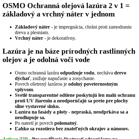
OSMO Ochranná olejová lazúra 2 v 1 =
základový a vrchný náter v jednom
Základový náter
- je impregnácia, chráni proti zamodraniu
dreva a plesniam.
Vrchný náter
- je dekoratívny.
Lazúra je na báze prírodných rastlinných
olejov a je odolná voči vode
Osmo ochranná lazúra
odpudzuje vodu
, necháva
drevo
dýchať
, znižuje napučanie a zosychanie.
Povrch ošetrený lazúrou je
odolný poveternostným
vplyvom
.
Svetlé transparentné odtiene poskytujú len malú ochranu
proti UV žiareniu a neodporúčajú sa preto pre plochy
silne vystavené slnku.
Lazúra na fasády a ploty - nepraská, neodprkáva sa a
neodlupuje sa.
Po natretí je povrch
polomatný
.
Ľahko sa rozotiera bez znateľných okrajov a nánosov.