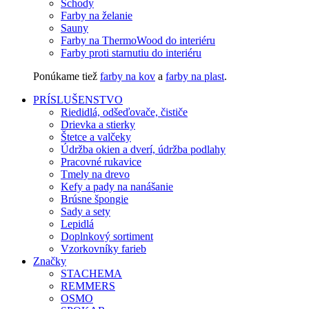
Schody
Farby na želanie
Sauny
Farby na ThermoWood do interiéru
Farby proti starnutiu do interiéru
Ponúkame tiež
farby na kov
a
farby na plast
.
PRÍSLUŠENSTVO
Riedidlá, odšeďovače, čističe
Drievka a stierky
Štetce a valčeky
Údržba okien a dverí, údržba podlahy
Pracovné rukavice
Tmely na drevo
Kefy a pady na nanášanie
Brúsne špongie
Sady a sety
Lepidlá
Doplnkový sortiment
Vzorkovníky farieb
Značky
STACHEMA
REMMERS
OSMO