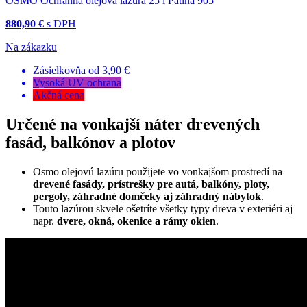
OSMO Ochranná olejová lazúra 25 l Patina 905
880,90 €
s DPH
Na zákazku
Zásielkovňa od 3,90 €
Vysoká UV ochrana
Akčná cena
Určené na vonkajší náter drevených
fasád, balkónov a plotov
Osmo olejovú lazúru použijete vo vonkajšom prostredí na
drevené fasády, prístrešky pre autá, balkóny, ploty,
pergoly, záhradné domčeky aj záhradný nábytok
.
Touto lazúrou skvele ošetríte všetky typy dreva v exteriéri aj
napr.
dvere, okná, okenice a rámy okien
.