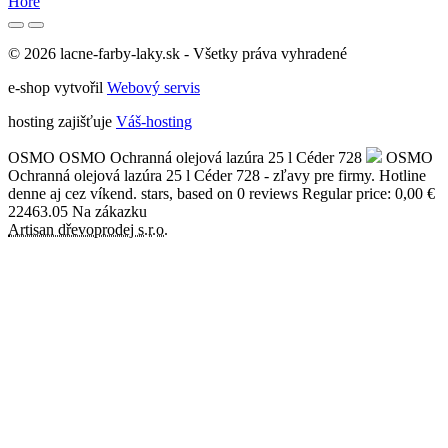
Hore
© 2026 lacne-farby-laky.sk - Všetky práva vyhradené
e-shop vytvořil
Webový servis
hosting zajišťuje
Váš-hosting
OSMO
OSMO Ochranná olejová lazúra 25 l Céder 728
OSMO
Ochranná olejová lazúra 25 l Céder 728 - zľavy pre firmy. Hotline
denne aj cez víkend.
stars, based on
0
reviews
Regular price: 0,00 €
22463.05
Na zákazku
Artisan dřevoprodej s.r.o.