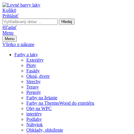
Košík
0
Prihlásiť
Hledej
Hľadať
Menu
Menu
Všetko o nákupe
Farby a laky
Exteriéry
Ploty
Fasády
Okná, dvere
Strechy
Terasy
Pergoly
Farby na želanie
Farby na ThermoWood do exteriéru
Olej na WPC
interiéry
Podlahy
Nábytok
Obklady, obloženie