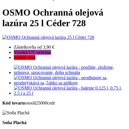
OSMO Ochranná olejová
lazúra 25 l Céder 728
Zásielkovňa od 3,90 €
Vysoká UV ochrana
Akčná cena
Kód tovaru
osooll25000cedr
Soňa Plachá