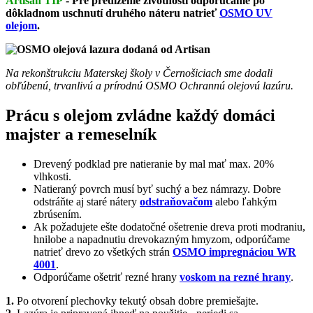
Artisan TIP
-
Pre predĺženie životnosti odporúčame po
dôkladnom uschnutí druhého náteru natrieť
OSMO UV
olejom
.
Na rekonštrukciu Materskej školy v Černošiciach sme dodali
obľúbenú, trvanlivú a prírodnú OSMO Ochrannú olejovú lazúru.
Prácu s olejom zvládne každý domáci
majster a remeselník
Drevený podklad pre natieranie by mal mať max. 20%
vlhkosti.
Natieraný povrch musí byť suchý a bez námrazy. Dobre
odstráňte aj staré nátery
odstraňovačom
alebo ľahkým
zbrúsením.
Ak požadujete ešte dodatočné ošetrenie dreva proti modraniu,
hnilobe a napadnutiu drevokazným hmyzom, odporúčame
natrieť drevo zo všetkých strán
OSMO impregnáciou WR
4001
.
Odporúčame ošetriť rezné hrany
voskom na rezné hrany
.
1.
Po otvorení plechovky tekutý obsah dobre premiešajte.