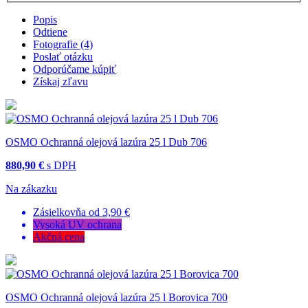
Popis
Odtiene
Fotografie (4)
Poslať otázku
Odporúčame kúpiť
Získaj zľavu
OSMO Ochranná olejová lazúra 25 l Dub 706
880,90 €
s DPH
Na zákazku
Zásielkovňa od 3,90 €
Vysoká UV ochrana
Akčná cena
OSMO Ochranná olejová lazúra 25 l Borovica 700