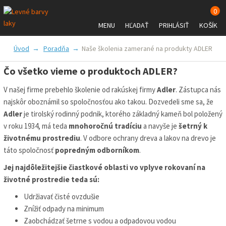
0
MENU
HĽADAŤ
PRIHLÁSIŤ
KOŠÍK
FARBY A LAKY
PRÍSLUŠENSTVO
Úvod
Poradňa
Naše školenia zamerané na produkty ADLER
ZNAČKY
VŠETKO O NÁKUPE
Čo všetko vieme o produktoch ADLER?
V našej firme prebehlo školenie od rakúskej firmy
Adler
. Zástupca nás
najskôr oboznámil so spoločnosťou ako takou. Dozvedeli sme sa, že
Adler
je tirolský rodinný podnik, ktorého základný kameň bol položený
v roku 1934, má teda
mnohoročnú tradíciu
a navyše je
šetrný k
životnému prostrediu
. V odbore ochrany dreva a lakov na drevo je
táto spoločnosť
popredným odborníkom
.
Jej najdôležitejšie čiastkové oblasti vo vplyve rokovaní na
životné prostredie teda sú:
Udržiavať čisté ovzdušie
Znížiť odpady na minimum
Zaobchádzať šetrne s vodou a odpadovou vodou