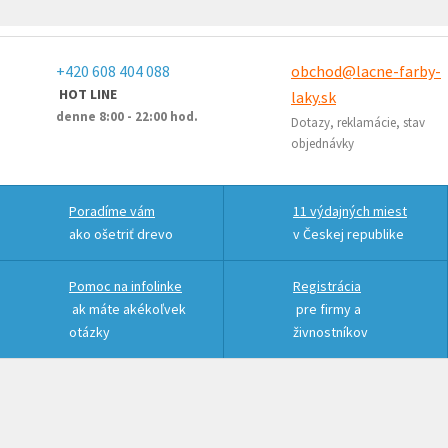
+420 608 404 088
obchod@lacne-farby-
HOT LINE
laky.sk
denne 8:00 - 22:00 hod.
Dotazy, reklamácie, stav
objednávky
Poradíme vám
11 výdajných miest
ako ošetriť drevo
v Českej republike
Pomoc na infolinke
Registrácia
ak máte akékoľvek
pre firmy a
otázky
živnostníkov