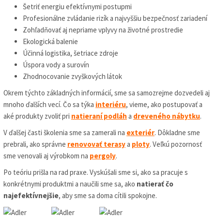
Šetriť energiu efektívnymi postupmi
Profesionálne zvládanie rizík a najvyššiu bezpečnosť zariadení
Zohľadňovať aj nepriame vplyvy na životné prostredie
Ekologická balenie
Účinná logistika, šetriace zdroje
Úspora vody a surovín
Zhodnocovanie zvyškových látok
Okrem týchto základných informácií, sme sa samozrejme dozvedeli aj
mnoho ďalších vecí. Čo sa týka
interiéru
, vieme, ako postupovať a
aké produkty zvoliť pri
natieraní podláh
a
dreveného nábytku
.
V ďalšej časti školenia sme sa zamerali na
exteriér
. Dôkladne sme
prebrali, ako správne
renovovať terasy
a
ploty
. Veľkú pozornosť
sme venovali aj výrobkom na
pergoly
.
Po teóriu prišla na rad praxe. Vyskúšali sme si, ako sa pracuje s
konkrétnymi produktmi a naučili sme sa, ako
natierať čo
najefektívnejšie
, aby sme sa doma cítili spokojne.