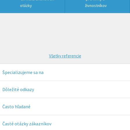
otázky
živnostníkov
Všetky referencie
Špecializujeme sa na
OSMO
Remmers
Dôležité odkazy
IMPRANAL
ADLER
Poradna
Kontakty
Často hľadané
Herbol
Bondex
Doprava
Obchodné podmienky
Lak na parkety
Lak na dřevo
Časté otázky zákazníkov