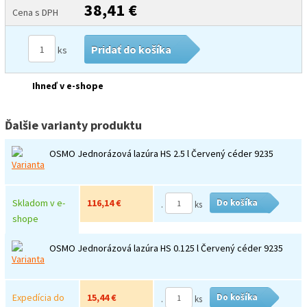
38,41 €
Cena s DPH
Pridať do košíka
ks
Ihneď v e-shope
Ďalšie varianty produktu
OSMO Jednorázová lazúra HS 2.5 l Červený céder 9235
Skladom v e-
116,14 €
Do košíka
.
ks
shope
OSMO Jednorázová lazúra HS 0.125 l Červený céder 9235
Expedícia do
15,44 €
Do košíka
.
ks