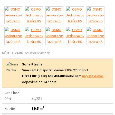
KÓD TOVARU
osjlhs00750cedr
Soňa Plachá
Sme vám k dispozici denně 8:00 - 22:00 hod.
HOT LINE
(+420)
608 404 088
nebo nám
napište e-mail
,
odpovíme do 24 hodin.
Cena bez
31,22 €
DPH
2
19.5 m
Natrite