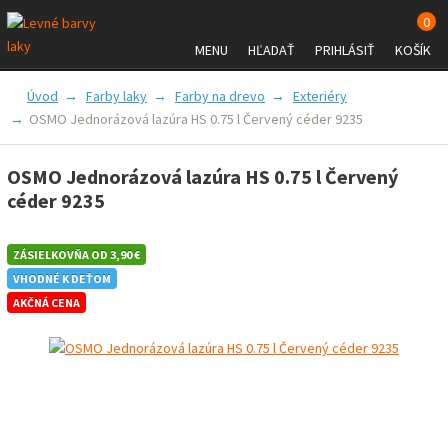
0
MENU
HĽADAŤ
PRIHLÁSIŤ
KOŠÍK
FARBY A LAKY
PRÍSLUŠENSTVO
Úvod
Farby laky
Farby na drevo
Exteriéry
OSMO Jednorázová lazúra HS 0.75 l Červený céder 9235
ZNAČKY
VŠETKO O NÁKUPE
OSMO Jednorázová lazúra HS 0.75 l Červený
céder 9235
ZÁSIELKOVŇA OD 3,90 €
VHODNÉ K DEŤOM
AKČNÁ CENA