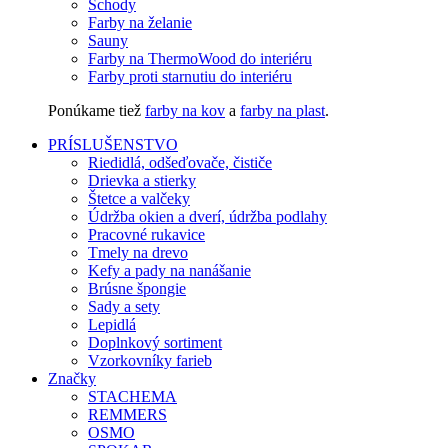
Schody
Farby na želanie
Sauny
Farby na ThermoWood do interiéru
Farby proti starnutiu do interiéru
Ponúkame tiež
farby na kov
a
farby na plast
.
PRÍSLUŠENSTVO
Riedidlá, odšeďovače, čističe
Drievka a stierky
Štetce a valčeky
Údržba okien a dverí, údržba podlahy
Pracovné rukavice
Tmely na drevo
Kefy a pady na nanášanie
Brúsne špongie
Sady a sety
Lepidlá
Doplnkový sortiment
Vzorkovníky farieb
Značky
STACHEMA
REMMERS
OSMO