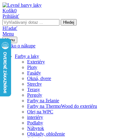
Košík
0
Prihlásiť
Hledej
Hľadať
Menu
Menu
Všetko o nákupe
Farby a laky
Exteriéry
Ploty
Fasády
Okná, dvere
Strechy
Terasy
Pergoly
Farby na želanie
Farby na ThermoWood do exteriéru
Olej na WPC
interiéry
Podlahy
Nábytok
Obklady, obloženie