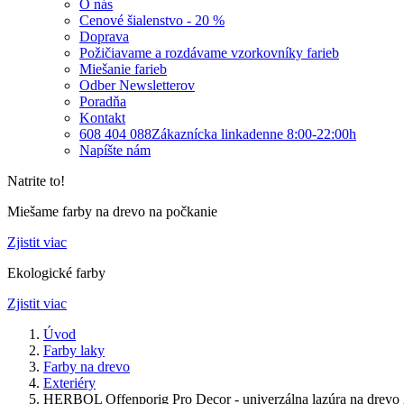
O nás
Cenové šialenstvo - 20 %
Doprava
Požičiavame a rozdávame vzorkovníky farieb
Miešanie farieb
Odber Newsletterov
Poradňa
Kontakt
608 404 088
Zákaznícka linka
denne 8:00-22:00h
Napíšte nám
Natrite to!
Miešame farby na drevo na počkanie
Zjistit viac
Ekologické farby
Zjistit viac
Úvod
Farby laky
Farby na drevo
Exteriéry
HERBOL Offenporig Pro Decor - univerzálna lazúra na drevo 