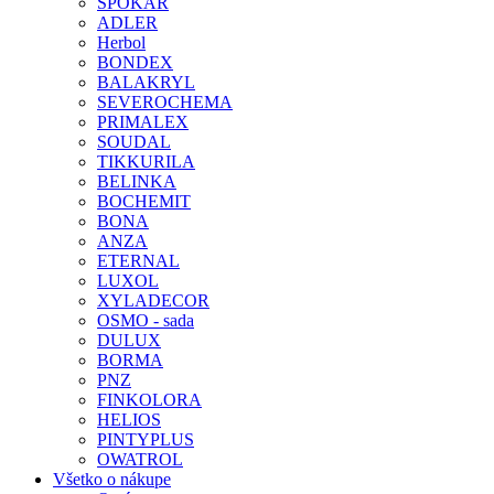
SPOKAR
ADLER
Herbol
BONDEX
BALAKRYL
SEVEROCHEMA
PRIMALEX
SOUDAL
TIKKURILA
BELINKA
BOCHEMIT
BONA
ANZA
ETERNAL
LUXOL
XYLADECOR
OSMO - sada
DULUX
BORMA
PNZ
FINKOLORA
HELIOS
PINTYPLUS
OWATROL
Všetko o nákupe