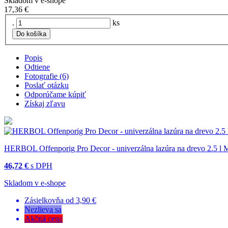
Skladom v e-shope
17,36 €
.
ks
Do košíka
Popis
Odtiene
Fotografie (6)
Poslať otázku
Odporúčame kúpiť
Získaj zľavu
HERBOL Offenporig Pro Decor - univerzálna lazúra na drevo 2.5 l
46,72 €
s DPH
Skladom v e-shope
Zásielkovňa od 3,90 €
Nezlieva sa
Akčná cena