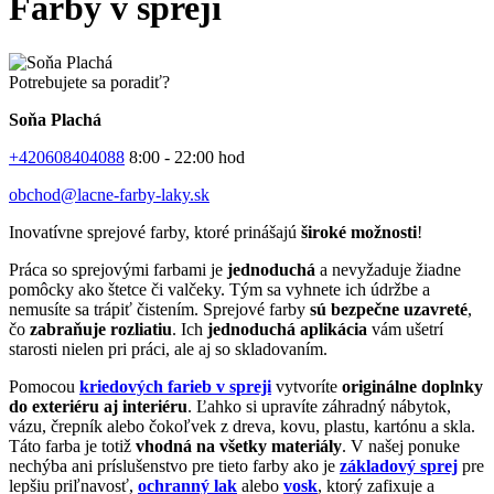
Farby v spreji
Potrebujete sa poradiť?
Soňa Plachá
+420608404088
8:00 - 22:00 hod
obchod@lacne-farby-laky.sk
Inovatívne sprejové farby, ktoré prinášajú
široké možnosti
!
Práca so sprejovými farbami je
jednoduchá
a nevyžaduje žiadne
pomôcky ako štetce či valčeky. Tým sa vyhnete ich údržbe a
nemusíte sa trápiť čistením. Sprejové farby
sú bezpečne uzavreté
,
čo
zabraňuje rozliatiu
. Ich
jednoduchá aplikácia
vám ušetrí
starosti nielen pri práci, ale aj so skladovaním.
Pomocou
kriedových farieb v spreji
vytvoríte
originálne doplnky
do exteriéru aj interiéru
. Ľahko si upravíte záhradný nábytok,
vázu, črepník alebo čokoľvek z dreva, kovu, plastu, kartónu a skla.
Táto farba je totiž
vhodná na všetky materiály
. V našej ponuke
nechýba ani príslušenstvo pre tieto farby ako je
základový sprej
pre
lepšiu priľnavosť,
ochranný lak
alebo
vosk
, ktorý zafixuje a