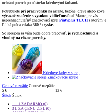
ochráni povrch po nástreku kriedovými farbami.
Potrebujete
pri práci vonku
na asfalte, betóne, dreve alebo kove
výrazné značenie
s
vysokou viditeľnosťou
? Máme pre vás
neprehliadnuteľný značkovací sprej
Pintyplus TECH
s ktorým je
ľahká práca vďaka
360 ° tryske
.
So sprejom sa vám bude dobre pracovať,
je rýchloschnúci a
vhodný na rôzne povrchy.
Kriedové farby v spreji
Značkovacie spreje
Cenové rozpätie
Cenové rozpätie
5
€
13
€
Štítok
Štítok
1 + 1 ZADARMO
(0)
3 L ZA CENU 2.5 L
(0)