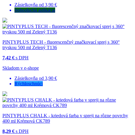
Zásielkovňa od 3,90 €
Jednoduchá aplikácia
PINTYPLUS TECH - fluorescenčný značkovací sprej s 360°
tryskou 500 ml Zelený T136
7,42 €
s DPH
Skladom v e-shope
Zásielkovňa od 3,90 €
Rýchloschnúci
PINTYPLUS CHALK - kriedová farba v spreji na rôzne povrchy
400 ml Krémová CK789
8,29 €
s DPH