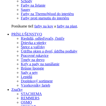
Schody
Farby na želanie
Sauny
Farby na ThermoWood do interiéru
Farby proti starnutiu do interiéru
Ponúkame tiež
farby na kov
a
farby na plast
.
PRÍSLUŠENSTVO
Riedidlá, odšeďovače, čističe
Drievka a stierky
Štetce a valčeky
Údržba okien a dverí, údržba podlahy
Pracovné rukavice
Tmely na drevo
Kefy a pady na nanášanie
Brúsne špongie
Sady a sety
Lepidlá
Doplnkový sortiment
Vzorkovníky farieb
Značky
STACHEMA
REMMERS
OSMO