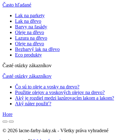
Často hľadané
Lak na parkety
Lak na dřevo
Barvy na fasády
Oleje na dřevo
Lazura na dřevo
Oleje na dřevo
Bezbarvý lak na dřevo
Eco produkty
Časté otázky zákazníkov
Časté otázky zákazníkov
Čo sú to oleje a vosky na drevo?
Použitie olejov a voskových olejov na drevo?
Aký je rozdiel medzi lazúrovacím lakom a lakom?
Aký náter použiť?
Hore
© 2026 lacne-farby-laky.sk - Všetky práva vyhradené