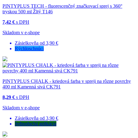
PINTYPLUS TECH - fluorescenčný značkovací sprej s 360°
tryskou 500 ml Žltý T146
7,42 €
s DPH
Skladom v e-shope
Zásielkovňa od 3,90 €
Rýchloschnúci
PINTYPLUS CHALK - kriedová farba v spreji na rôzne povrchy
400 ml Kamenná sivá CK791
8,29 €
s DPH
Skladom v e-shope
Zásielkovňa od 3,90 €
Jednoduchá aplikácia