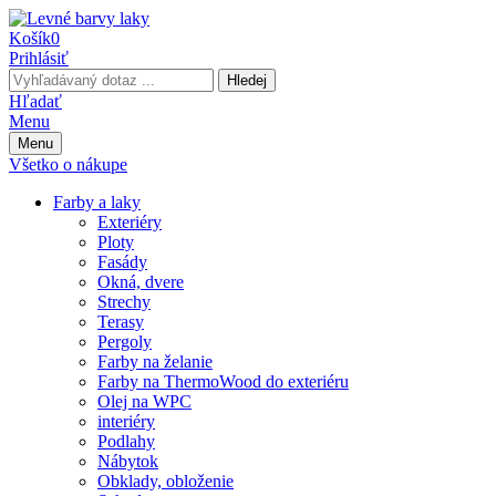
Košík
0
Prihlásiť
Hledej
Hľadať
Menu
Menu
Všetko o nákupe
Farby a laky
Exteriéry
Ploty
Fasády
Okná, dvere
Strechy
Terasy
Pergoly
Farby na želanie
Farby na ThermoWood do exteriéru
Olej na WPC
interiéry
Podlahy
Nábytok
Obklady, obloženie