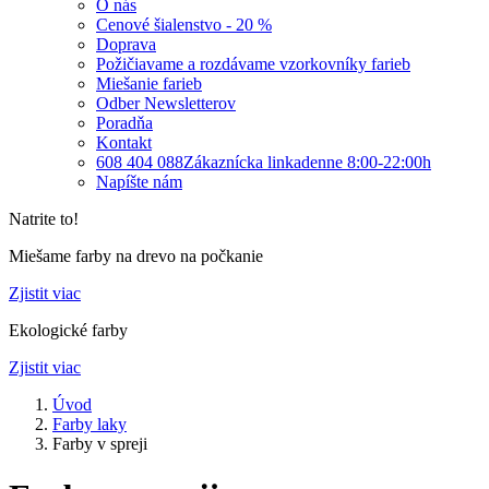
O nás
Cenové šialenstvo - 20 %
Doprava
Požičiavame a rozdávame vzorkovníky farieb
Miešanie farieb
Odber Newsletterov
Poradňa
Kontakt
608 404 088
Zákaznícka linka
denne 8:00-22:00h
Napíšte nám
Natrite to!
Miešame farby na drevo na počkanie
Zjistit viac
Ekologické farby
Zjistit viac
Úvod
Farby laky
Farby v spreji