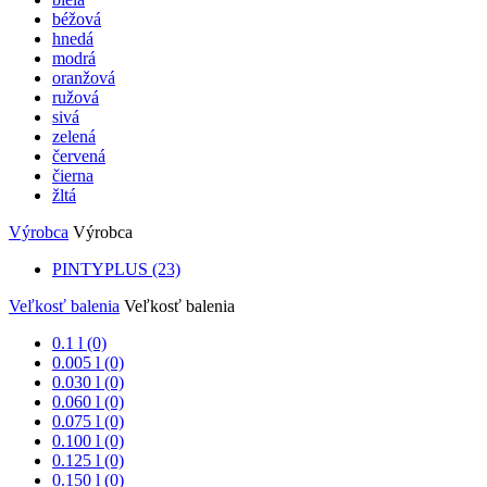
béžová
hnedá
modrá
oranžová
ružová
sivá
zelená
červená
čierna
žltá
Výrobca
Výrobca
PINTYPLUS
(23)
Veľkosť balenia
Veľkosť balenia
0.1 l (0)
0.005 l (0)
0.030 l (0)
0.060 l (0)
0.075 l (0)
0.100 l (0)
0.125 l (0)
0.150 l (0)