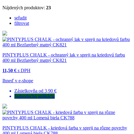
Nájdených produktov:
23
seřadit
filtrovat
PINTYPLUS CHALK - ochranný lak v spreji na kriedovú farbu
400 ml Bezfarebný matný CK821
11,50 €
s DPH
Ihneď v e-shope
Zásielkovňa od 3,90 €
Jednoduchá aplikácia
PINTYPLUS CHALK - kriedová farba v spreji na rôzne povrchy
400 ml Lomená biela CK788