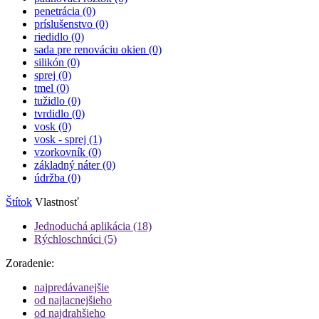
penetrácia (0)
príslušenstvo (0)
riedidlo (0)
sada pre renováciu okien (0)
silikón (0)
sprej (0)
tmel (0)
tužidlo (0)
tvrdidlo (0)
vosk (0)
vosk - sprej
(1)
vzorkovník (0)
základný náter (0)
údržba (0)
Štítok
Vlastnosť
Jednoduchá aplikácia
(18)
Rýchloschnúci
(5)
Zoradenie:
najpredávanejšie
od najlacnejšieho
od najdrahšieho