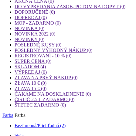
AKČNÁ CENA
(0)
DO VYPREDANIA ZÁSOB, POTOM NA DOPYT
(0)
DOPORUČENÉ
(0)
DOPREDAJ
(0)
MOP - ZADARMO
(0)
NOVINKA
(0)
NOVINKA 2022
(0)
NOVINKY
(0)
POSLEDNÉ KUSY
(0)
POSLEDNÝ VÝHODNÝ NÁKUP
(0)
REGISTROVANÍ - 10 %
(0)
SUPER CENA
(0)
SKLADOM
(4)
VÝPREDAJ
(0)
ZĽAVA NA PRVÝ NÁKUP
(0)
ZĽAVA 10 €
(0)
ZĽAVA 15 €
(0)
ČAKÁME NA DOSKLADNENIE
(0)
ČISTIČ 2.5 L ZADARMO
(0)
ŠTETEC ZADARMO
(0)
Farba
Farba
Bezfarebná/Priehľadná
(2)
biela