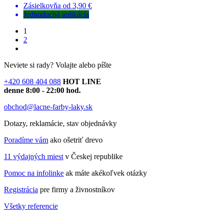
Zásielkovňa od 3,90 €
Jednoduchá aplikácia
1
2
Neviete si rady?
Volajte alebo píšte
+420 608 404 088
HOT LINE
denne 8:00 - 22:00 hod.
obchod@lacne-farby-laky.sk
Dotazy, reklamácie, stav objednávky
Poradíme vám
ako ošetriť drevo
11 výdajných miest
v Českej republike
Pomoc na infolinke
ak máte akékoľvek otázky
Registrácia
pre firmy a živnostníkov
Všetky referencie