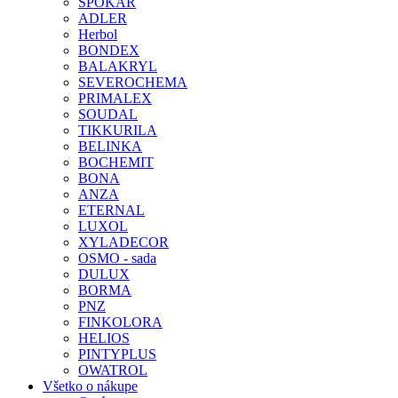
SPOKAR
ADLER
Herbol
BONDEX
BALAKRYL
SEVEROCHEMA
PRIMALEX
SOUDAL
TIKKURILA
BELINKA
BOCHEMIT
BONA
ANZA
ETERNAL
LUXOL
XYLADECOR
OSMO - sada
DULUX
BORMA
PNZ
FINKOLORA
HELIOS
PINTYPLUS
OWATROL
Všetko o nákupe