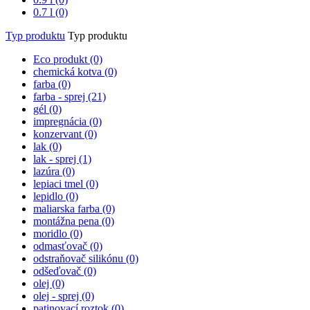
0.7 l (0)
Typ produktu
Typ produktu
Eco produkt (0)
chemická kotva (0)
farba (0)
farba - sprej
(21)
gél (0)
impregnácia (0)
konzervant (0)
lak (0)
lak - sprej
(1)
lazúra (0)
lepiaci tmel (0)
lepidlo (0)
maliarska farba (0)
montážna pena (0)
moridlo (0)
odmasťovač (0)
odstraňovač silikónu (0)
odšeďovač (0)
olej (0)
olej - sprej (0)
patinovací roztok (0)