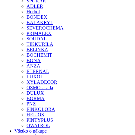
SPOKAR
ADLER
Herbol
BONDEX
BALAKRYL
SEVEROCHEMA
PRIMALEX
SOUDAL
TIKKURILA
BELINKA
BOCHEMIT
BONA
ANZA
ETERNAL
LUXOL
XYLADECOR
OSMO - sada
DULUX
BORMA
PNZ
FINKOLORA
HELIOS
PINTYPLUS
OWATROL
Všetko o nákupe