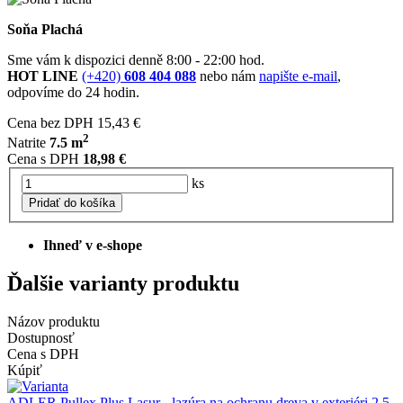
Soňa Plachá
Sme vám k dispozici denně 8:00 - 22:00 hod.
HOT LINE
(+420)
608 404 088
nebo nám
napište e-mail
,
odpovíme do 24 hodin.
Cena bez DPH
15,43 €
2
Natrite
7.5 m
Cena s DPH
18,98 €
ks
Pridať do košíka
Ihneď v e-shope
Ďalšie varianty produktu
Názov produktu
Dostupnosť
Cena s DPH
Kúpiť
ADLER Pullex Plus Lasur - lazúra na ochranu dreva v exteriéri 2.5