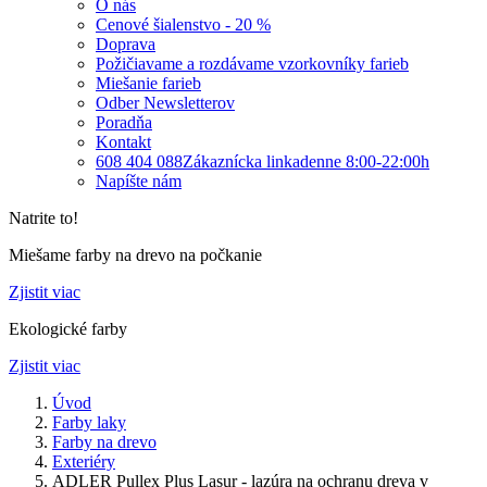
O nás
Cenové šialenstvo - 20 %
Doprava
Požičiavame a rozdávame vzorkovníky farieb
Miešanie farieb
Odber Newsletterov
Poradňa
Kontakt
608 404 088
Zákaznícka linka
denne 8:00-22:00h
Napíšte nám
Natrite to!
Miešame farby na drevo na počkanie
Zjistit viac
Ekologické farby
Zjistit viac
Úvod
Farby laky
Farby na drevo
Exteriéry
ADLER Pullex Plus Lasur - lazúra na ochranu dreva v