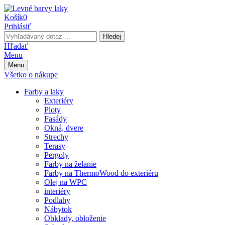
Košík
0
Prihlásiť
Hledej
Hľadať
Menu
Menu
Všetko o nákupe
Farby a laky
Exteriéry
Ploty
Fasády
Okná, dvere
Strechy
Terasy
Pergoly
Farby na želanie
Farby na ThermoWood do exteriéru
Olej na WPC
interiéry
Podlahy
Nábytok
Obklady, obloženie