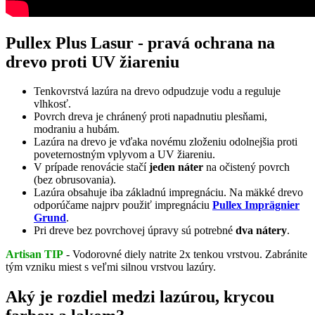
Pullex Plus Lasur - pravá ochrana na
drevo proti UV žiareniu
Tenkovrstvá lazúra na drevo odpudzuje vodu a reguluje
vlhkosť.
Povrch dreva je chránený proti napadnutiu plesňami,
modraniu a hubám.
Lazúra na drevo je vďaka novému zloženiu odolnejšia proti
poveternostným vplyvom a UV žiareniu.
V prípade renovácie stačí
jeden náter
na očistený povrch
(bez obrusovania).
Lazúra obsahuje iba základnú impregnáciu. Na mäkké drevo
odporúčame najprv použiť impregnáciu
Pullex Imprägnier
Grund
.
Pri dreve bez povrchovej úpravy sú potrebné
dva nátery
.
Artisan TIP
- Vodorovné diely natrite 2x tenkou vrstvou. Zabránite
tým vzniku miest s veľmi silnou vrstvou lazúry.
Aký je rozdiel medzi lazúrou, krycou