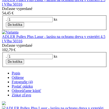
l Vŕba 50316
Dočasne vypredané
54,45 €
.
ks
Do košíka
ADLER Pullex Plus Lasur - lazúra na ochranu dreva v exteriéri 4.5
l Vŕba 50316
Dočasne vypredané
102,79 €
.
ks
Do košíka
Popis
Odtiene
Fotografie (4)
Poslať otázku
Odporúčame kúpiť
Získaj zľavu