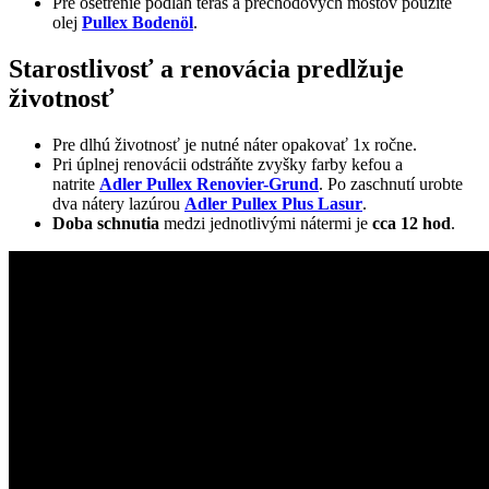
Pre ošetrenie podláh terás a prechodových mostov použite
olej
Pullex Bodenöl
.
Starostlivosť a renovácia predlžuje
životnosť
Pre dlhú životnosť je nutné náter opakovať 1x ročne.
Pri úplnej renovácii odstráňte zvyšky farby kefou a
natrite
Adler Pullex Renovier-Grund
. Po zaschnutí urobte
dva nátery lazúrou
Adler Pullex Plus Lasur
.
Doba schnutia
medzi jednotlivými nátermi je
cca 12 hod
.