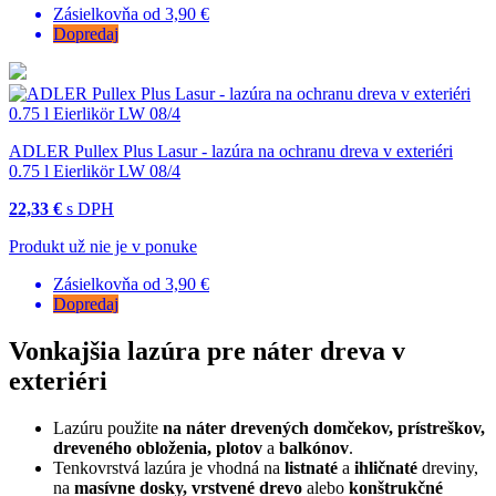
Zásielkovňa od 3,90 €
Dopredaj
ADLER Pullex Plus Lasur - lazúra na ochranu dreva v exteriéri
0.75 l Eierlikör LW 08/4
22,33 €
s DPH
Produkt už nie je v ponuke
Zásielkovňa od 3,90 €
Dopredaj
Vonkajšia lazúra pre náter dreva v
exteriéri
Lazúru použite
na náter drevených domčekov, prístreškov,
dreveného obloženia, plotov
a
balkónov
.
Tenkovrstvá lazúra je vhodná na
listnaté
a
ihličnaté
dreviny,
na
masívne dosky, vrstvené drevo
alebo
konštrukčné