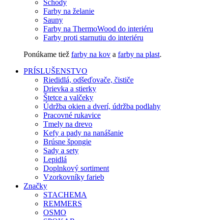
Schody
Farby na želanie
Sauny
Farby na ThermoWood do interiéru
Farby proti starnutiu do interiéru
Ponúkame tiež
farby na kov
a
farby na plast
.
PRÍSLUŠENSTVO
Riedidlá, odšeďovače, čističe
Drievka a stierky
Štetce a valčeky
Údržba okien a dverí, údržba podlahy
Pracovné rukavice
Tmely na drevo
Kefy a pady na nanášanie
Brúsne špongie
Sady a sety
Lepidlá
Doplnkový sortiment
Vzorkovníky farieb
Značky
STACHEMA
REMMERS
OSMO