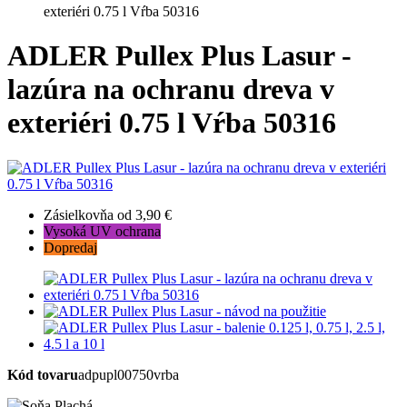
exteriéri 0.75 l Vŕba 50316
ADLER Pullex Plus Lasur -
lazúra na ochranu dreva v
exteriéri 0.75 l Vŕba 50316
Zásielkovňa od 3,90 €
Vysoká UV ochrana
Dopredaj
Kód tovaru
adpupl00750vrba