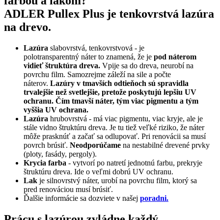
farbou a lakom?
ADLER Pullex Plus je tenkovrstvá lazúra
na drevo.
Lazúra
slabovrstvá, tenkovrstvová - je
polotransparentný náter to znamená, že je
pod náterom
vidieť štruktúra dreva.
Vpije sa do dreva, neurobí na
povrchu film. Samozrejme záleží na sile a počte
náterov.
Lazúry v tmavších odtieňoch sú spravidla
trvalejšie než svetlejšie, pretože poskytujú lepšiu UV
ochranu. Čím tmavší náter, tým viac pigmentu a tým
vyššia UV ochrana.
Lazúra
hrubovrstvá - má viac pigmentu, viac kryje, ale je
stále vidno štruktúru dreva. Je tu tiež veľké riziko, že náter
môže prasknúť a začať sa odlupovať. Pri renovácii sa musí
povrch brúsiť.
Neodporúčame
na nestabilné drevené prvky
(ploty, fasády, pergoly).
Krycia farba
- vytvorí po natretí jednotnú farbu, prekryje
štruktúru dreva. Ide o veľmi dobrú UV ochranu.
Lak
je silnovrstvý náter, urobí na povrchu film, ktorý sa
pred renováciou musí brúsiť.
Ďalšie informácie sa dozviete v našej
poradni.
​Prácu s lazúrou zvládne každý