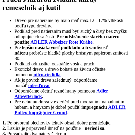
remeselník aj kutil
Drevo pre natieranie by malo mať max.12 - 17% vlhkosti
podľa typu dreviny.
Podklad pred natieraním musí byť suchý a čistý bez zvyšku
odlupujúcich sa častí.
Pre odstránenie starého náteru
použite
ADLER Abbeizer Rote Krähe
.
Pre
lepšiu nasiakavosť podkladu a trvanlivosť
náteru
prebrúste hladké plochy brúsnym papierom zrnitosti
80.
Podklad odmastite, odstráňte vosk a prach.
Exotické drevo a drevo bohaté na živicu očistite
pomocou
nitro-riedidla
.
Ak je povrch dreva zašednutý, odporúčame
použiť
odšeďovač
.
Odporúčame ošetriť rezné hrany pomocou
Adler
Allwetterlack
.
Pre ochranu dreva v exteriéri pred modraním, napadnutím
hubami a hmyzom je dobré použiť
impregnáciu
ADLER
Pullex Imprägnier Grund
.
1.
Po otvorení plechovky tekutý obsah dobre premiešajte.
2.
Lazúra je pripravená ihneď na použitie -
neriedi sa
.
3.
Prevádzajte dva nátery štetcom.