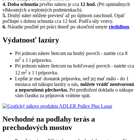
4.
Doba schnutia
prvého náteru je cca
12 hod.
(Pri optimálnych
vlhkostných a teplotných podmienkach).
5.
Druhý náter môžete previesť až po úplnom zaschnutí. Opäť
počítajte s dobou schnutia cca 12 hod. Podľa sily vrstvy.
6.
Náradie použité pri práci ihneď po skončení umyte
riedidlom
.
Výdatnosť lazúry
Pri jednom nátere štetcom na hrubý povrch - natrite cca 8
2
m
z 1 l prípravku.
Pri jednom nátere štetcom na hobľovaný povrch - natrite cca
2
12 m
z 1 l prípravku.
Lepšie je mať dostatok prípravku, než jej mať málo - do 1
mesiaca od nákupu lazúry u nás,
môžete vrátiť neotvorenú
a neporušenú plechovku.
Pri predložení dokladu o nákupe
vám čiastku za prípravok vrátime spät.
Nevhodné na podlahy terás a
prechodových mostov