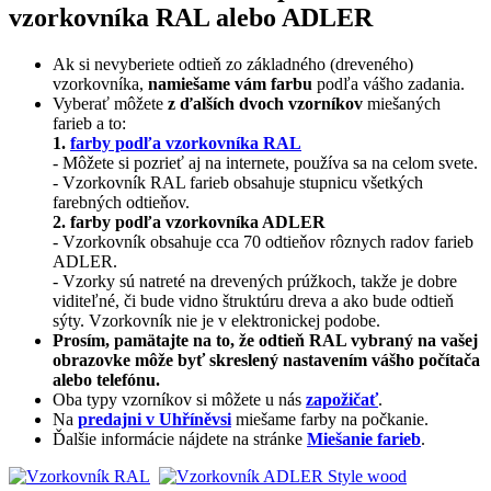
vzorkovníka RAL alebo ADLER
Ak si nevyberiete odtieň zo základného (dreveného)
vzorkovníka,
namiešame vám farbu
podľa vášho zadania.
Vyberať môžete
z ďalších dvoch vzorníkov
miešaných
farieb a to:
1.
farby podľa vzorkovníka RAL
- Môžete si pozrieť aj na internete, používa sa na celom svete.
- Vzorkovník RAL farieb obsahuje stupnicu všetkých
farebných odtieňov.
2. farby podľa vzorkovníka ADLER
- Vzorkovník obsahuje cca 70 odtieňov rôznych radov farieb
ADLER.
- Vzorky sú natreté na drevených prúžkoch, takže je dobre
viditeľné, či bude vidno štruktúru dreva a ako bude odtieň
sýty. Vzorkovník nie je v elektronickej podobe.
Prosím, pamätajte na to, že odtieň RAL vybraný na vašej
obrazovke môže byť skreslený nastavením vášho počítača
alebo telefónu.
Oba typy vzorníkov si môžete u nás
zapožičať
.
Na
predajni v Uhříněvsi
miešame farby na počkanie.
Ďalšie informácie nájdete na stránke
Miešanie farieb
.