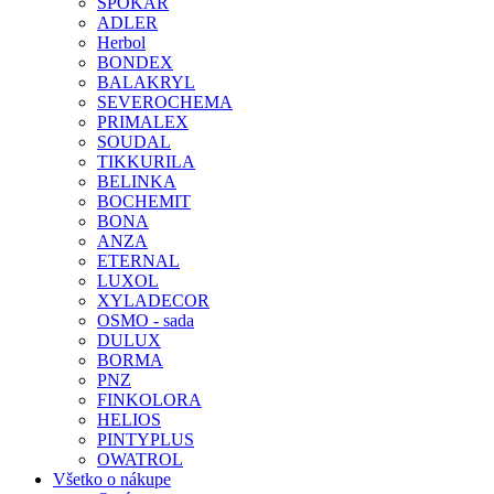
SPOKAR
ADLER
Herbol
BONDEX
BALAKRYL
SEVEROCHEMA
PRIMALEX
SOUDAL
TIKKURILA
BELINKA
BOCHEMIT
BONA
ANZA
ETERNAL
LUXOL
XYLADECOR
OSMO - sada
DULUX
BORMA
PNZ
FINKOLORA
HELIOS
PINTYPLUS
OWATROL
Všetko o nákupe