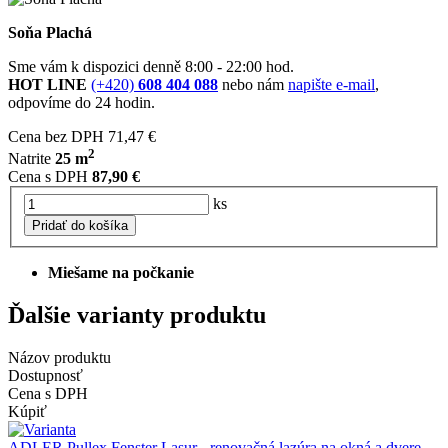
Soňa Plachá
Sme vám k dispozici denně 8:00 - 22:00 hod.
HOT LINE
(+420)
608 404 088
nebo nám
napište e-mail
,
odpovíme do 24 hodin.
Cena bez DPH
71,47 €
2
Natrite
25 m
Cena s DPH
87,90 €
ks
Pridať do košíka
Miešame na počkanie
Ďalšie varianty produktu
Názov produktu
Dostupnosť
Cena s DPH
Kúpiť
ADLER Pullex Fenster Lasur - renovačná lazúra na okná a dvere