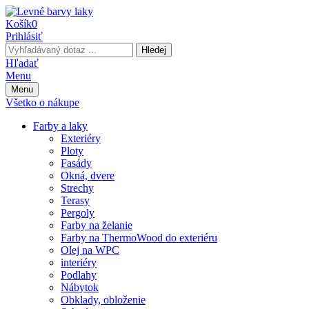
Košík
0
Prihlásiť
Hledej
Hľadať
Menu
Menu
Všetko o nákupe
Farby a laky
Exteriéry
Ploty
Fasády
Okná, dvere
Strechy
Terasy
Pergoly
Farby na želanie
Farby na ThermoWood do exteriéru
Olej na WPC
interiéry
Podlahy
Nábytok
Obklady, obloženie