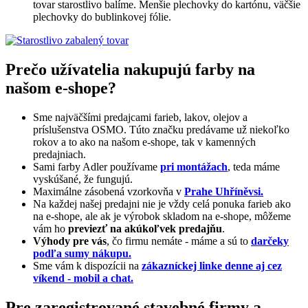
tovar starostlivo balíme. Menšie plechovky do kartónu, väčšie
plechovky do bublinkovej fólie.
Prečo užívatelia nakupujú farby na
našom e-shope?
Sme najväčšími predajcami farieb, lakov, olejov a
príslušenstva OSMO. Túto značku predávame už niekoľko
rokov a to ako na našom e-shope, tak v kamenných
predajniach.
Sami farby Adler používame
pri montážach
, teda máme
vyskúšané, že fungujú.
Maximálne zásobená vzorkovňa v
Prahe Uhříněvsi.
Na každej našej predajni nie je vždy celá ponuka farieb ako
na e-shope, ale ak je výrobok skladom na e-shope, môžeme
vám ho
previezť na akúkoľvek predajňu
.
Výhody pre vás
, čo firmu nemáte - máme a sú to
darčeky
podľa sumy nákupu.
Sme vám k dispozícii na
zákazníckej linke denne aj cez
víkend - mobil a chat.
Pre zaregistrované stavebné firmy a