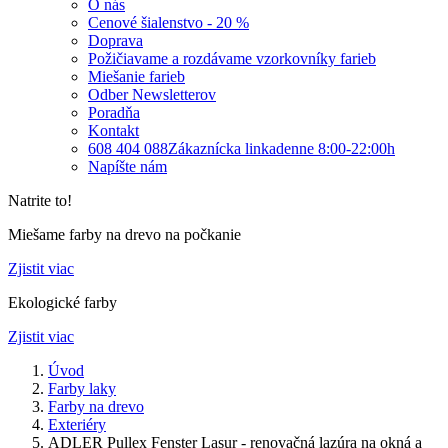
O nás
Cenové šialenstvo - 20 %
Doprava
Požičiavame a rozdávame vzorkovníky farieb
Miešanie farieb
Odber Newsletterov
Poradňa
Kontakt
608 404 088
Zákaznícka linka
denne 8:00-22:00h
Napíšte nám
Natrite to!
Miešame farby na drevo na počkanie
Zjistit viac
Ekologické farby
Zjistit viac
Úvod
Farby laky
Farby na drevo
Exteriéry
ADLER Pullex Fenster Lasur - renovačná lazúra na okná a