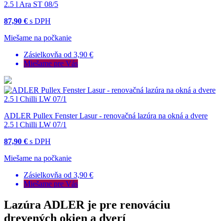
2.5 l Ara ST 08/5
87,90 €
s DPH
Miešame na počkanie
Zásielkovňa od 3,90 €
Miešame pre Vás
ADLER Pullex Fenster Lasur - renovačná lazúra na okná a dvere
2.5 l Chilli LW 07/1
87,90 €
s DPH
Miešame na počkanie
Zásielkovňa od 3,90 €
Miešame pre Vás
Lazúra ADLER je pre renováciu
drevených okien a dverí