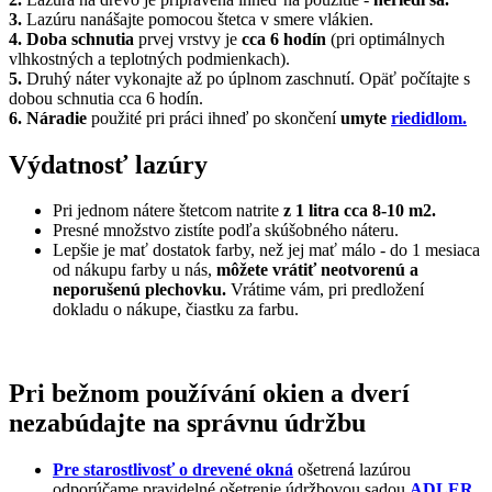
3.
Lazúru nanášajte pomocou štetca v smere vlákien.
4. Doba schnutia
prvej vrstvy je
cca 6 hodín
(pri optimálnych
vlhkostných a teplotných podmienkach).
5.
Druhý náter vykonajte až po úplnom zaschnutí. Opäť počítajte s
dobou schnutia cca 6 hodín.
6.
Náradie
použité pri práci ihneď po skončení
umyte
riedidlom.
Výdatnosť lazúry
Pri jednom nátere štetcom natrite
z 1 litra cca 8-10 m2.
Presné množstvo zistíte podľa skúšobného náteru.
Lepšie je mať dostatok farby, než jej mať málo - do 1 mesiaca
od nákupu farby u nás,
môžete vrátiť neotvorenú a
neporušenú plechovku.
Vrátime vám, pri predložení
dokladu o nákupe, čiastku za farbu.
Pri bežnom používání okien a dverí
nezabúdajte na správnu údržbu
Pre starostlivosť o drevené okná
ošetrená lazúrou
odporúčame pravidelné ošetrenie údržbovou sadou
ADLER