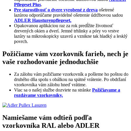
Pflegeset Plus
.
Pre starostlivosť o dvere vyrobené z dreva
ošetrené
lazúrou odporúčame pravidelné ošetrenie údržbovou sadou
ADLER Hausturenpflegeset.
Opakovanou aplikáciou raz za rok predĺžite životnosť
drevených okien a dverí. Jemné trhlinky a póry vo vrstve
lazúry sa mikroskopicky uzavrú a vznikne tak hladký a lesklý
povrch.
Požičiame vám vzorkovník farieb, nech je
vaše rozhodovanie jednoduchšie
Za zálohu vám požičiame vzorkovník a pošleme ho poštou do
druhého dňa spolu s obálkou na spätné vrátenie. Po obdržaní
vzorkovníka vám zálohu hneď vrátime.
Viac sa o našej službe dozviete na stránke
Požičiavame a
rozdávame vzorkovníky.
Namiešame vám odtieň podľa
vzorkovníka RAL alebo ADLER