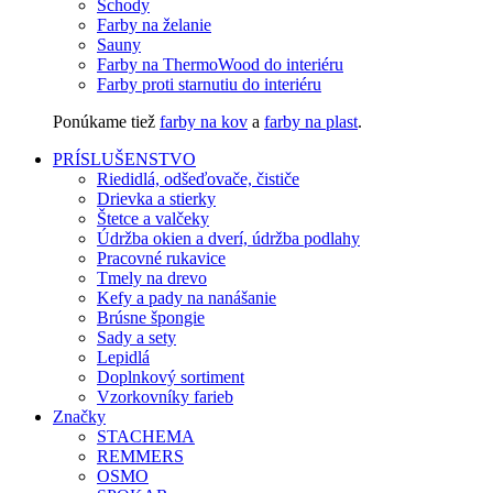
Schody
Farby na želanie
Sauny
Farby na ThermoWood do interiéru
Farby proti starnutiu do interiéru
Ponúkame tiež
farby na kov
a
farby na plast
.
PRÍSLUŠENSTVO
Riedidlá, odšeďovače, čističe
Drievka a stierky
Štetce a valčeky
Údržba okien a dverí, údržba podlahy
Pracovné rukavice
Tmely na drevo
Kefy a pady na nanášanie
Brúsne špongie
Sady a sety
Lepidlá
Doplnkový sortiment
Vzorkovníky farieb
Značky
STACHEMA
REMMERS
OSMO