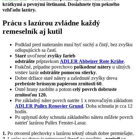
krátkymi a pevnými štetinami. Dosiahnete tým pekného
vzhľadu lazúry.
Prácu s lazúrou zvládne každý
remeselník aj kutil
Podklad pred natieraním musí byť suchý a čistý, bez zvyšku
odlupujúcich sa častí.
Staré
uvoľnené
zvyšky farieb
odstráňte
prípravkom
ADLER Abbeizer Rote Krähe
.
Frakčné, prípadne povrchovo
poškodené nátery
u silných
vrstiev lazúr
odstráňte pomocou stierky
.
Dobre držiace staré nátery a zašednuté zvyšky dreva
prebrúste brúsnym papierom zrnitosti 60
.
Ostré hrany zaoblite a potom
celý povrch dobruste
zrnitosťou 120.
Pre základný náter povrch natrite 1 x renovačným základom
ADLER Pullex Renovier Grund
. Doba schnutia je cca 12
hodín.
Po uplynutí doby schnutia základného náteru môžete povrch
natrieť lazúrou Pullex Fenster-Lasur.
1.
Po otvorení plechovky s lazúrou tekutý obsah dobre premiešajte.
2.
Lazúra na drevo je pripravená ihneď na použitie -
neriedi sa.