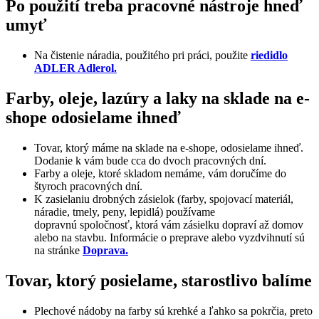
Po použití treba pracovné nástroje hneď
umyť
Na čistenie náradia, použitého pri práci, použite
riedidlo
ADLER Adlerol.
Farby, oleje, lazúry a laky na sklade na e-
shope odosielame ihneď
Tovar, ktorý máme na sklade na e-shope, odosielame ihneď.
Dodanie k vám bude cca do dvoch pracovných dní.
Farby a oleje, ktoré skladom nemáme, vám doručíme do
štyroch pracovných dní.
K zasielaniu drobných zásielok (farby, spojovací materiál,
náradie, tmely, peny, lepidlá) používame
dopravnú spoločnosť, ktorá vám zásielku dopraví až domov
alebo na stavbu. Informácie o preprave alebo vyzdvihnutí sú
na stránke
Doprava.
Tovar, ktorý posielame, starostlivo balíme
Plechové nádoby na farby sú krehké a ľahko sa pokrčia, preto