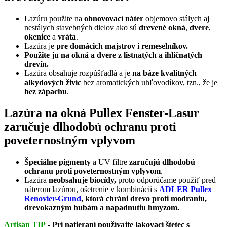
Lazúru použite na
obnovovací náter
objemovo stálych aj
nestálych stavebných dielov ako sú
drevené okná
,
dvere
,
okenice
a
vráta
.
Lazúra je
pre domácich majstrov i remeselníkov.
Použite ju na okná a dvere z listnatých a ihličnatých
drevín.
Lazúra obsahuje rozpúšťadlá a je
na báze kvalitných
alkydových živíc
bez aromatických uhľovodíkov, tzn., že je
bez zápachu
.
Lazúra na okná Pullex Fenster-Lasur
zaručuje dlhodobú ochranu proti
poveternostným vplyvom
Špeciálne pigmenty
a UV filtre
zaručujú dlhodobú
ochranu proti poveternostným vplyvom
.
Lazúra
neobsahuje biocídy,
proto odporúčame použiť pred
náterom lazúrou, ošetrenie v kombinácii s
ADLER Pullex
Renovier-Grund
, ktorá
chráni drevo proti modraniu,
drevokazným hubám a napadnutiu hmyzom.
Artisan TIP
-
Pri natieraní používajte lakovací štetec s