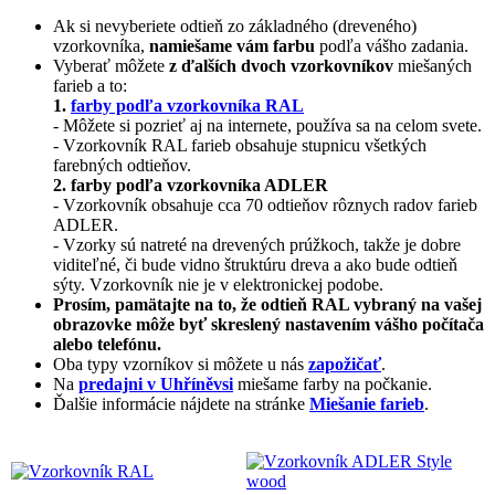
Ak si nevyberiete odtieň zo základného (dreveného)
vzorkovníka,
namiešame vám farbu
podľa vášho zadania.
Vyberať môžete
z ďalších dvoch vzorkovníkov
miešaných
farieb a to:
1.
farby podľa vzorkovníka RAL
- Môžete si pozrieť aj na internete, používa sa na celom svete.
- Vzorkovník RAL farieb obsahuje stupnicu všetkých
farebných odtieňov.
2. farby podľa vzorkovníka ADLER
- Vzorkovník obsahuje cca 70 odtieňov rôznych radov farieb
ADLER.
- Vzorky sú natreté na drevených prúžkoch, takže je dobre
viditeľné, či bude vidno štruktúru dreva a ako bude odtieň
sýty. Vzorkovník nie je v elektronickej podobe.
Prosím, pamätajte na to, že odtieň RAL vybraný na vašej
obrazovke môže byť skreslený nastavením vášho počítača
alebo telefónu.
Oba typy vzorníkov si môžete u nás
zapožičať
.
Na
predajni v Uhříněvsi
miešame farby na počkanie.
Ďalšie informácie nájdete na stránke
Miešanie farieb
.