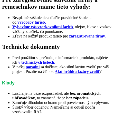
remeselníkov máme tieto výhody:
Bezplatné zaškolenie a ďalšie pravidelné školenia
od
výrobcov farieb.
Vybavíme vás vzorkovníkmi farieb
, olejov, lakov a voskov
väčšiny značiek, čo ponúkame.
Zľava na každý produkt farieb pre
zaregistrované firmy.
Technické dokumenty
Pred použitím si preštudujte informácie k produktu, nájdete
ich
v technických listoch.
V našej
poradni
sa dočítate, ako silnú lazúru zvoliť pre váš
projekt. Pozrite na článok
Akú hrúbku lazúry zvoliť
?
Klady
Lazúra je na báze rozpúšťadiel, ale
bez aromatických
uhľovodíkov
, to znamená, že
je bez zápachu.
Zaručuje dlhodobú ochranu proti poveternostným vplyvom.
Široký výber odtieňov. Namiešame aj odtieň podľa
vzorkovníka RAL.