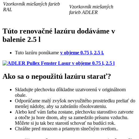
Vzorkovník miešaných farieb
Vzorkovník miešaných
RAL
farieb
ADLER
Túto renovačné lazúru dodáváme v
balenie 2.5 l
Tuto lazúru ponúkame
v objeme 0.75 l, 2.5 l.
Ako sa o nepoužitú lazúru starať?
Skladujte plechovku dôkladne uzatvorenú v originálnom
obale.
Odporúčame malý zvyšok nevyužitého prostriedku preliať do
menšej nádoby, aby sa zabránilo rôsolovateniu.
Alebo keď vám farba zostane, plechovku starostlivo zatvorte
a otočte ju hore dnom, aby sa zamedzilo prísunu vzduchu.
Môžete si ju tak bez starostí schovať na budúci rok.
Chráňte pred mrazom a priamym slnečným svetlom..