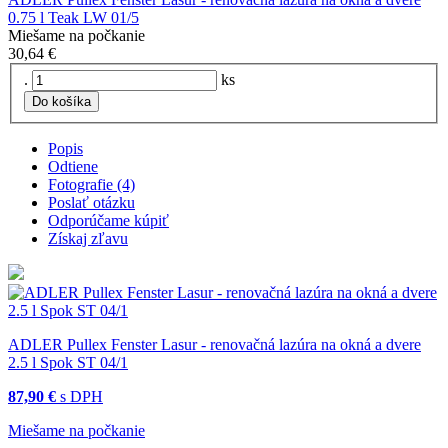
0.75 l Teak LW 01/5
Miešame na počkanie
30,64 €
.
ks
Do košíka
Popis
Odtiene
Fotografie (4)
Poslať otázku
Odporúčame kúpiť
Získaj zľavu
ADLER Pullex Fenster Lasur - renovačná lazúra na okná a dvere
2.5 l Spok ST 04/1
87,90 €
s DPH
Miešame na počkanie