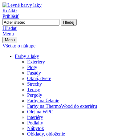
Košík
0
Prihlásiť
Hledej
Hľadať
Menu
Menu
Všetko o nákupe
Farby a laky
Exteriéry
Ploty
Fasády
Okná, dvere
Strechy
Terasy
Pergoly
Farby na želanie
Farby na ThermoWood do exteriéru
Olej na WPC
interiéry
Podlahy
Nábytok
Obklady, obloženie