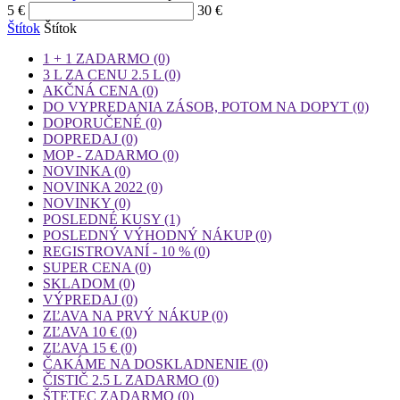
5
€
30
€
Štítok
Štítok
1 + 1 ZADARMO
(0)
3 L ZA CENU 2.5 L
(0)
AKČNÁ CENA
(0)
DO VYPREDANIA ZÁSOB, POTOM NA DOPYT
(0)
DOPORUČENÉ
(0)
DOPREDAJ
(0)
MOP - ZADARMO
(0)
NOVINKA
(0)
NOVINKA 2022
(0)
NOVINKY
(0)
POSLEDNÉ KUSY
(1)
POSLEDNÝ VÝHODNÝ NÁKUP
(0)
REGISTROVANÍ - 10 %
(0)
SUPER CENA
(0)
SKLADOM
(0)
VÝPREDAJ
(0)
ZĽAVA NA PRVÝ NÁKUP
(0)
ZĽAVA 10 €
(0)
ZĽAVA 15 €
(0)
ČAKÁME NA DOSKLADNENIE
(0)
ČISTIČ 2.5 L ZADARMO
(0)
ŠTETEC ZADARMO
(0)