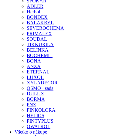
SPOKAR
ADLER
Herbol
BONDEX
BALAKRYL
SEVEROCHEMA
PRIMALEX
SOUDAL
TIKKURILA
BELINKA
BOCHEMIT
BONA
ANZA
ETERNAL
LUXOL
XYLADECOR
OSMO - sada
DULUX
BORMA
PNZ
FINKOLORA
HELIOS
PINTYPLUS
OWATROL
Všetko o nákupe