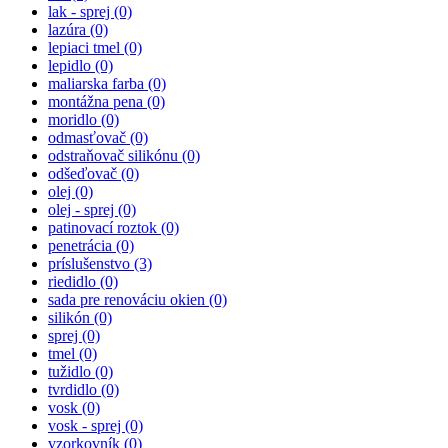
lak - sprej (0)
lazúra (0)
lepiaci tmel (0)
lepidlo (0)
maliarska farba (0)
montážna pena (0)
moridlo (0)
odmasťovač (0)
odstraňovač silikónu (0)
odšeďovač (0)
olej (0)
olej - sprej (0)
patinovací roztok (0)
penetrácia (0)
príslušenstvo
(3)
riedidlo (0)
sada pre renováciu okien (0)
silikón (0)
sprej (0)
tmel (0)
tužidlo (0)
tvrdidlo (0)
vosk (0)
vosk - sprej (0)
vzorkovník (0)