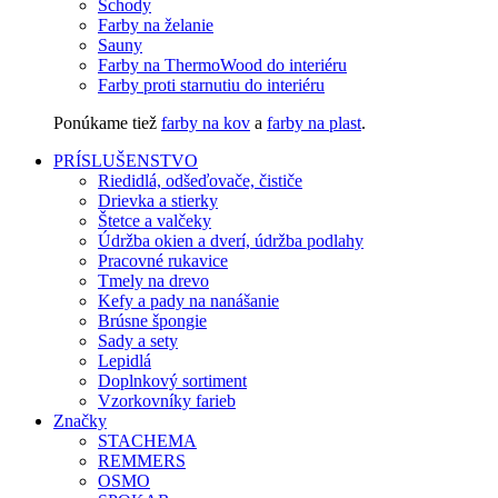
Schody
Farby na želanie
Sauny
Farby na ThermoWood do interiéru
Farby proti starnutiu do interiéru
Ponúkame tiež
farby na kov
a
farby na plast
.
PRÍSLUŠENSTVO
Riedidlá, odšeďovače, čističe
Drievka a stierky
Štetce a valčeky
Údržba okien a dverí, údržba podlahy
Pracovné rukavice
Tmely na drevo
Kefy a pady na nanášanie
Brúsne špongie
Sady a sety
Lepidlá
Doplnkový sortiment
Vzorkovníky farieb
Značky
STACHEMA
REMMERS
OSMO