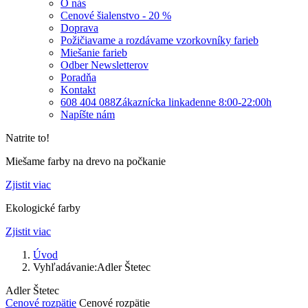
O nás
Cenové šialenstvo - 20 %
Doprava
Požičiavame a rozdávame vzorkovníky farieb
Miešanie farieb
Odber Newsletterov
Poradňa
Kontakt
608 404 088
Zákaznícka linka
denne 8:00-22:00h
Napíšte nám
Natrite to!
Miešame farby na drevo na počkanie
Zjistit viac
Ekologické farby
Zjistit viac
Úvod
Vyhľadávanie:Adler Štetec
Adler Štetec
Cenové rozpätie
Cenové rozpätie