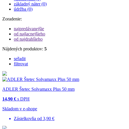
základný náter (0)
údržba (0)
Zoradenie:
najpredávanejšie
od najlacnejšieho
od najdrahšieho
Nájdených produktov:
5
seřadit
filtrovat
ADLER Štetec Solvamaxx Plus 50 mm
14,90 €
s DPH
Skladom v e-shope
Zásielkovňa od 3,90 €