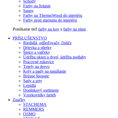
Schody
Farby na želanie
Sauny
Farby na ThermoWood do interiéru
Farby proti starnutiu do interiéru
Ponúkame tiež
farby na kov
a
farby na plast
.
PRÍSLUŠENSTVO
Riedidlá, odšeďovače, čističe
Drievka a stierky
Štetce a valčeky
Údržba okien a dverí, údržba podlahy
Pracovné rukavice
Tmely na drevo
Kefy a pady na nanášanie
Brúsne špongie
Sady a sety
Lepidlá
Doplnkový sortiment
Vzorkovníky farieb
Značky
STACHEMA
REMMERS
OSMO