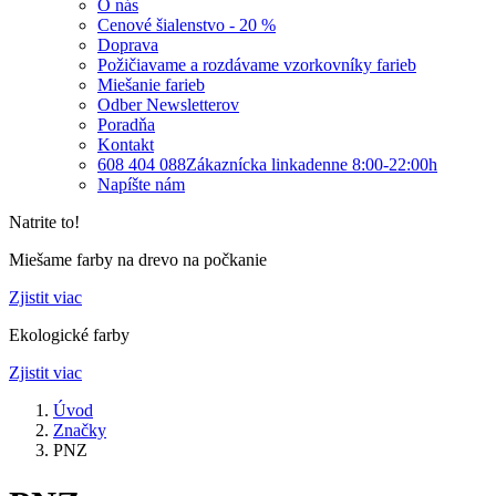
O nás
Cenové šialenstvo - 20 %
Doprava
Požičiavame a rozdávame vzorkovníky farieb
Miešanie farieb
Odber Newsletterov
Poradňa
Kontakt
608 404 088
Zákaznícka linka
denne 8:00-22:00h
Napíšte nám
Natrite to!
Miešame farby na drevo na počkanie
Zjistit viac
Ekologické farby
Zjistit viac
Úvod
Značky
PNZ