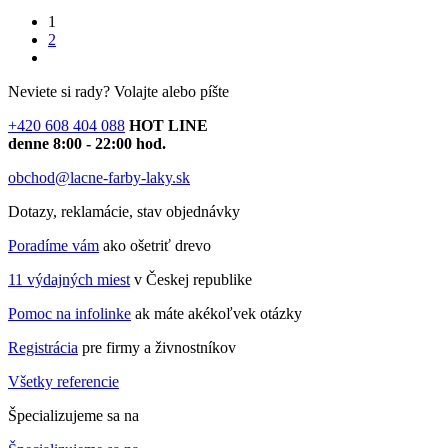
1
2
Neviete si rady?
Volajte alebo píšte
+420 608 404 088
HOT LINE
denne 8:00 - 22:00 hod.
obchod@lacne-farby-laky.sk
Dotazy, reklamácie, stav objednávky
Poradíme vám
ako ošetriť drevo
11 výdajných miest
v Českej republike
Pomoc na infolinke
ak máte akékoľvek otázky
Registrácia
pre firmy a živnostníkov
Všetky referencie
Špecializujeme sa na