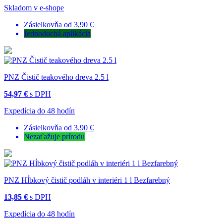
Skladom v e-shope
Zásielkovňa od 3,90 €
Jednoduchá aplikácia
PNZ Čistič teakového dreva 2.5 l
54,97 €
s DPH
Expedícia do 48 hodín
Zásielkovňa od 3,90 €
Nezaťažuje prírodu
PNZ Hĺbkový čistič podláh v interiéri 1 l Bezfarebný
13,85 €
s DPH
Expedícia do 48 hodín