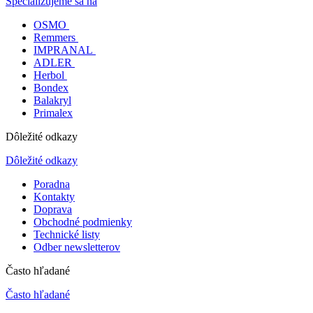
Špecializujeme sa na
OSMO
Remmers
IMPRANAL
ADLER
Herbol
Bondex
Balakryl
Primalex
Dôležité odkazy
Dôležité odkazy
Poradna
Kontakty
Doprava
Obchodné podmienky
Technické listy
Odber newsletterov
Často hľadané
Často hľadané