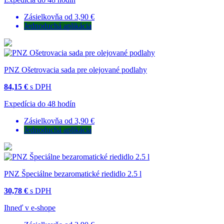
Zásielkovňa od 3,90 €
Jednoduchá aplikácia
PNZ Ošetrovacia sada pre olejované podlahy
84,15 €
s DPH
Expedícia do 48 hodín
Zásielkovňa od 3,90 €
Jednoduchá aplikácia
PNZ Špeciálne bezaromatické riedidlo 2.5 l
30,78 €
s DPH
Ihneď v e-shope