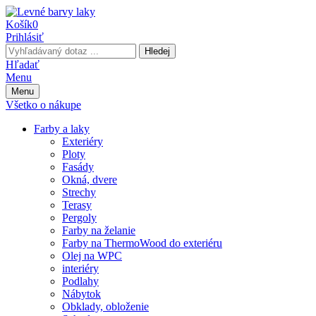
Košík
0
Prihlásiť
Hledej
Hľadať
Menu
Menu
Všetko o nákupe
Farby a laky
Exteriéry
Ploty
Fasády
Okná, dvere
Strechy
Terasy
Pergoly
Farby na želanie
Farby na ThermoWood do exteriéru
Olej na WPC
interiéry
Podlahy
Nábytok
Obklady, obloženie