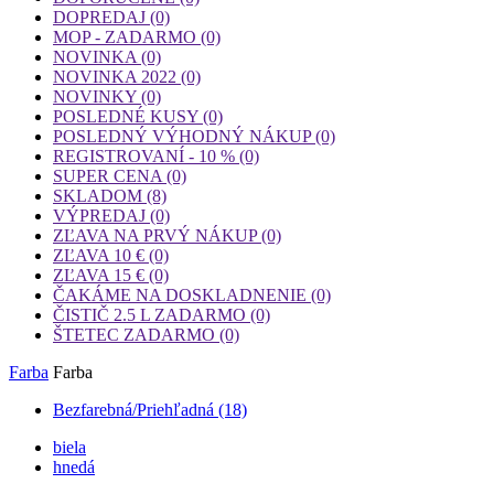
DOPREDAJ
(0)
MOP - ZADARMO
(0)
NOVINKA
(0)
NOVINKA 2022
(0)
NOVINKY
(0)
POSLEDNÉ KUSY
(0)
POSLEDNÝ VÝHODNÝ NÁKUP
(0)
REGISTROVANÍ - 10 %
(0)
SUPER CENA
(0)
SKLADOM
(8)
VÝPREDAJ
(0)
ZĽAVA NA PRVÝ NÁKUP
(0)
ZĽAVA 10 €
(0)
ZĽAVA 15 €
(0)
ČAKÁME NA DOSKLADNENIE
(0)
ČISTIČ 2.5 L ZADARMO
(0)
ŠTETEC ZADARMO
(0)
Farba
Farba
Bezfarebná/Priehľadná
(18)
biela
hnedá