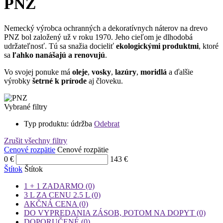
PNZ
Nemecký výrobca ochranných a dekoratívnych náterov na drevo
PNZ bol založený už v roku 1970. Jeho cieľom je dlhodobá
udržateľnosť. Tú sa snažia docieliť
ekologickými produktmi
, ktoré
sa
ľahko
nanášajú a renovujú
.
Vo svojej ponuke má
oleje
,
vosky
,
lazúry
,
moridlá
a ďalšie
výrobky
šetrné k prírode
aj človeku.
Vybrané filtry
Typ produktu: údržba
Odebrat
Zrušit všechny filtry
Cenové rozpätie
Cenové rozpätie
0
€
143
€
Štítok
Štítok
1 + 1 ZADARMO
(0)
3 L ZA CENU 2.5 L
(0)
AKČNÁ CENA
(0)
DO VYPREDANIA ZÁSOB, POTOM NA DOPYT
(0)
DOPORUČENÉ
(0)