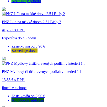
Nezaťažuje prírodu
PNZ Lúh na mäkké drevo 2.5 l Biely 2
41,76 €
s DPH
Expedícia do 48 hodín
Zásielkovňa od 3,90 €
Zosvetľuje drevo
PNZ Mydlový čistič drevených podláh v interiéri 1 l
13,88 €
s DPH
Ihneď v e-shope
Zásielkovňa od 3,90 €
Jednoduchá aplikácia