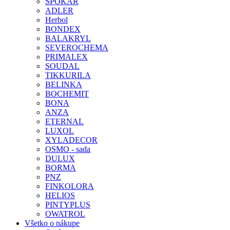
SPOKAR
ADLER
Herbol
BONDEX
BALAKRYL
SEVEROCHEMA
PRIMALEX
SOUDAL
TIKKURILA
BELINKA
BOCHEMIT
BONA
ANZA
ETERNAL
LUXOL
XYLADECOR
OSMO - sada
DULUX
BORMA
PNZ
FINKOLORA
HELIOS
PINTYPLUS
OWATROL
Všetko o nákupe