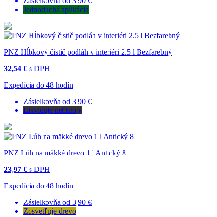
Zásielkovňa od 3,90 €
Jednoduchá aplikácia
PNZ Hĺbkový čistič podláh v interiéri 2.5 l Bezfarebný
32,54 €
s DPH
Expedícia do 48 hodín
Zásielkovňa od 3,90 €
Likviduje nečistoty
PNZ Lúh na mäkké drevo 1 l Antický 8
23,97 €
s DPH
Expedícia do 48 hodín
Zásielkovňa od 3,90 €
Zosvetľuje drevo