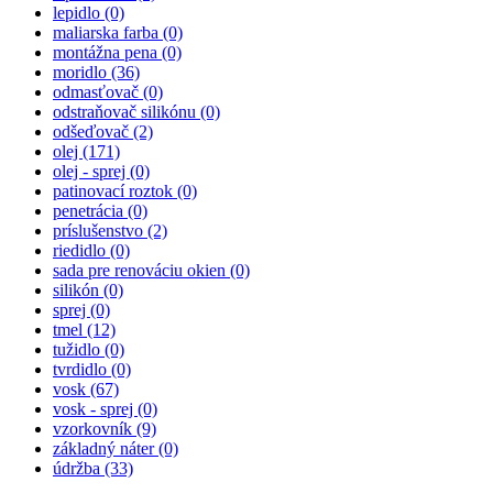
lepidlo (0)
maliarska farba (0)
montážna pena (0)
moridlo
(36)
odmasťovač (0)
odstraňovač silikónu (0)
odšeďovač
(2)
olej
(171)
olej - sprej (0)
patinovací roztok (0)
penetrácia (0)
príslušenstvo
(2)
riedidlo (0)
sada pre renováciu okien (0)
silikón (0)
sprej (0)
tmel
(12)
tužidlo (0)
tvrdidlo (0)
vosk
(67)
vosk - sprej (0)
vzorkovník
(9)
základný náter (0)
údržba
(33)