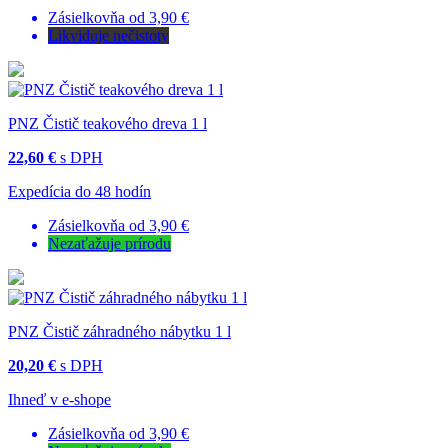
Zásielkovňa od 3,90 €
Likviduje nečistoty
PNZ Čistič teakového dreva 1 l
22,60 €
s DPH
Expedícia do 48 hodín
Zásielkovňa od 3,90 €
Nezaťažuje prírodu
PNZ Čistič záhradného nábytku 1 l
20,20 €
s DPH
Ihneď v e-shope
Zásielkovňa od 3,90 €