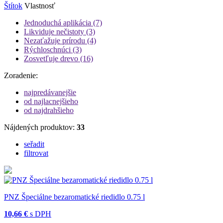
Štítok
Vlastnosť
Jednoduchá aplikácia
(7)
Likviduje nečistoty
(3)
Nezaťažuje prírodu
(4)
Rýchloschnúci
(3)
Zosvetľuje drevo
(16)
Zoradenie:
najpredávanejšie
od najlacnejšieho
od najdrahšieho
Nájdených produktov:
33
seřadit
filtrovat
PNZ Špeciálne bezaromatické riedidlo 0.75 l
10,66 €
s DPH