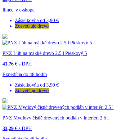
Ihneď v e-shope
Zásielkovňa od 3,90 €
Zosvetľuje drevo
PNZ Lúh na mäkké drevo 2.5 l Pieskový 5
41,76 €
s DPH
Expedícia do 48 hodín
Zásielkovňa od 3,90 €
Zosvetľuje drevo
PNZ Mydlový čistič drevených podláh v interiéri 2.5 l
33,29 €
s DPH
Expedícia do 48 hodín