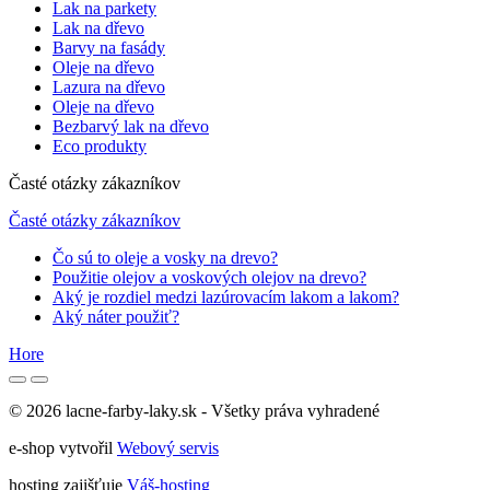
Lak na parkety
Lak na dřevo
Barvy na fasády
Oleje na dřevo
Lazura na dřevo
Oleje na dřevo
Bezbarvý lak na dřevo
Eco produkty
Časté otázky zákazníkov
Časté otázky zákazníkov
Čo sú to oleje a vosky na drevo?
Použitie olejov a voskových olejov na drevo?
Aký je rozdiel medzi lazúrovacím lakom a lakom?
Aký náter použiť?
Hore
© 2026 lacne-farby-laky.sk - Všetky práva vyhradené
e-shop vytvořil
Webový servis
hosting zajišťuje
Váš-hosting