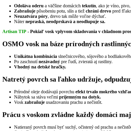
Odoláva oderu
a väčšine domácich
tekutín
, ako je víno, pivo
Zabraňuje
pôsobeniu potu, slín a tiež
chráni drevo
pred fľak
Neuzatvára póry
, drevo tak môže voľne dýchať.
Náter
nepraská, neodprskavá a neodlupuje sa.
Artisan TIP
- Pokiaľ vosk vplyvom skladovania v chladnom prostre
OSMO vosk na báze prírodných rastlinných
Unikátna kombinácia
slnečnicového, sójového a bodliakovéh
Po zaschnutí
nezávadný
pre ľudí, zvieratá aj rastliny.
Vhodný na detské hračky.
Natretý povrch sa ľahko udržuje, odpudzuj
Prírodné oleje dodávajú povrchu
efekt trvalo mokrého vzhľa
Nábytok sa stáva veľmi
príjemným na dotyk.
Vosk
zabraňuje
usadzovaniu prachu a nečistôt.
Prácu s voskom zvládne každý domáci majs
Natieraný povrch musí byť suchý, očistený od prachu a nečistôt