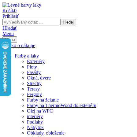
Košík
0
Prihlásiť
Hledej
Hľadať
Menu
Menu
Všetko o nákupe
Farby a laky
Exteriéry
Ploty
Fasády
Okná, dvere
Strechy
Terasy
Pergoly
Farby na želanie
Farby na ThermoWood do exteriéru
Olej na WPC
interiéry
Podlahy
Nábytok
Obklady, obloženie