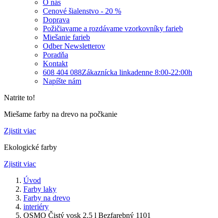
O nás
Cenové šialenstvo - 20 %
Doprava
Požičiavame a rozdávame vzorkovníky farieb
Miešanie farieb
Odber Newsletterov
Poradňa
Kontakt
608 404 088
Zákaznícka linka
denne 8:00-22:00h
Napíšte nám
Natrite to!
Miešame farby na drevo na počkanie
Zjistit viac
Ekologické farby
Zjistit viac
Úvod
Farby laky
Farby na drevo
interiéry
OSMO Čistý vosk 2.5 l Bezfarebný 1101