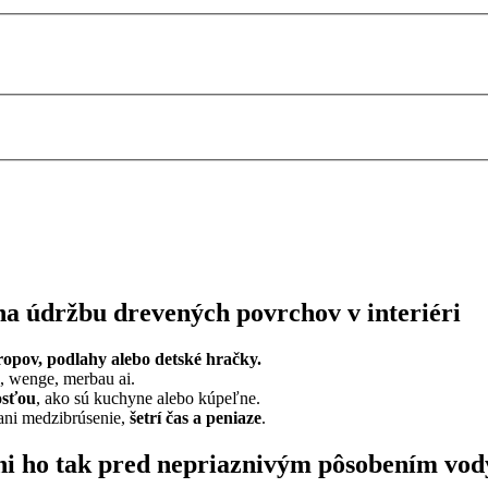
a údržbu drevených povrchov v interiéri
tropov, podlahy alebo detské hračky.
i, wenge, merbau ai.
osťou
, ako sú kuchyne alebo kúpeľne.
ani medzibrúsenie,
šetrí čas a peniaze
.
ni ho tak pred nepriaznivým pôsobením vody