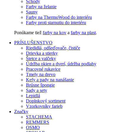
Schody
Farby na želanie
Sauny
Farby na ThermoWood do interiéru
Farby proti starnutiu do interiéru
Ponúkame tiež
farby na kov
a
farby na plast
.
PRÍSLUŠENSTVO
Riedidlá, odšeďovače, čističe
Drievka a stierky
Štetce a valčeky
Údržba okien a dverí, údržba podlahy
Pracovné rukavice
Tmely na drevo
Kefy a pady na nanášanie
Brúsne špongie
Sady a sety
Lepidlá
Doplnkový sortiment
Vzorkovníky farieb
Značky
STACHEMA
REMMERS
OSMO