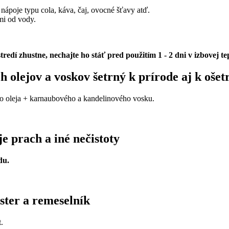
, nápoje typu cola, káva, čaj, ovocné šťavy atď.
mi od vody.
dí zhustne, nechajte ho stáť pred použitím 1 - 2 dni v izbovej tep
 olejov a voskov šetrný k prírode aj k oš
o oleja + karnaubového a kandelinového vosku.
e prach a iné nečistoty
du.
ter a remeselník
.