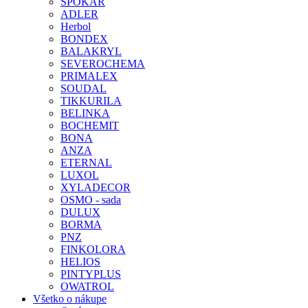
SPOKAR
ADLER
Herbol
BONDEX
BALAKRYL
SEVEROCHEMA
PRIMALEX
SOUDAL
TIKKURILA
BELINKA
BOCHEMIT
BONA
ANZA
ETERNAL
LUXOL
XYLADECOR
OSMO - sada
DULUX
BORMA
PNZ
FINKOLORA
HELIOS
PINTYPLUS
OWATROL
Všetko o nákupe