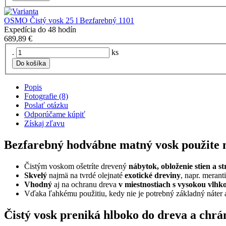
OSMO Čistý vosk 25 l Bezfarebný 1101
Expedícia do 48 hodín
689,89 €
.
ks
Do košíka
Popis
Fotografie (8)
Poslať otázku
Odporúčame kúpiť
Získaj zľavu
Bezfarebný hodvábne matný vosk použite n
Čistým voskom ošetríte drevený
nábytok, obloženie stien a s
Skvelý
najmä na tvrdé olejnaté
exotické dreviny
, napr. merant
Vhodný
aj na ochranu dreva
v miestnostiach s vysokou vlhk
Vďaka ľahkému použitiu, kedy nie je potrebný základný náter 
Čistý vosk preniká hlboko do dreva a chrá