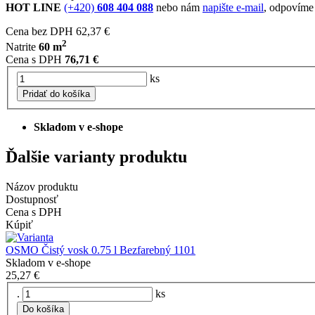
HOT LINE
(+420)
608 404 088
nebo nám
napište e-mail
, odpovíme
Cena bez DPH
62,37 €
2
Natrite
60 m
Cena s DPH
76,71 €
ks
Pridať do košíka
Skladom v e-shope
Ďalšie varianty produktu
Názov produktu
Dostupnosť
Cena s DPH
Kúpiť
OSMO Čistý vosk 0.75 l Bezfarebný 1101
Skladom v e-shope
25,27 €
.
ks
Do košíka