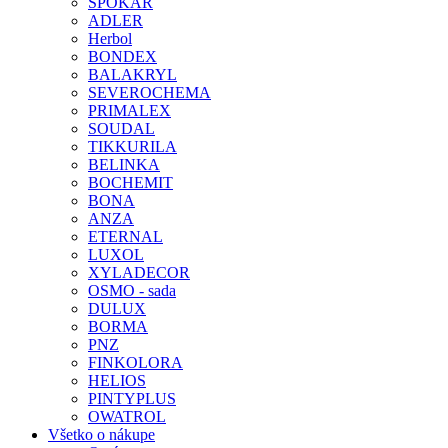
SPOKAR
ADLER
Herbol
BONDEX
BALAKRYL
SEVEROCHEMA
PRIMALEX
SOUDAL
TIKKURILA
BELINKA
BOCHEMIT
BONA
ANZA
ETERNAL
LUXOL
XYLADECOR
OSMO - sada
DULUX
BORMA
PNZ
FINKOLORA
HELIOS
PINTYPLUS
OWATROL
Všetko o nákupe