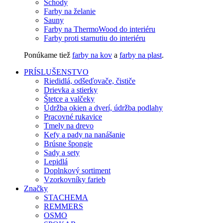
Schody
Farby na želanie
Sauny
Farby na ThermoWood do interiéru
Farby proti starnutiu do interiéru
Ponúkame tiež
farby na kov
a
farby na plast
.
PRÍSLUŠENSTVO
Riedidlá, odšeďovače, čističe
Drievka a stierky
Štetce a valčeky
Údržba okien a dverí, údržba podlahy
Pracovné rukavice
Tmely na drevo
Kefy a pady na nanášanie
Brúsne špongie
Sady a sety
Lepidlá
Doplnkový sortiment
Vzorkovníky farieb
Značky
STACHEMA
REMMERS
OSMO