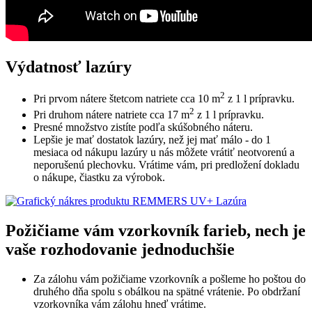
Výdatnosť lazúry
2
Pri prvom nátere štetcom natriete cca 10 m
z 1 l prípravku.
2
Pri druhom nátere natriete cca 17 m
z 1 l prípravku.
Presné množstvo zistíte podľa skúšobného náteru.
Lepšie je mať dostatok lazúry, než jej mať málo - do 1
mesiaca od nákupu lazúry u nás môžete vrátiť neotvorenú a
neporušenú plechovku. Vrátime vám, pri predložení dokladu
o nákupe, čiastku za výrobok.
Požičiame vám vzorkovník farieb, nech je
vaše rozhodovanie jednoduchšie
Za zálohu vám požičiame vzorkovník a pošleme ho poštou do
druhého dňa spolu s obálkou na spätné vrátenie. Po obdržaní
vzorkovníka vám zálohu hneď vrátime.