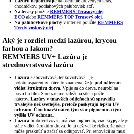
Lazúru nepoužívajte
na ošetrenie drevených terás,
chodníčkov, podlahových paluboviek atď.
Na terasy
použite
REMMERS Terasový olej
ECO
alebo
REMMERS TOP Terasový olej
.
Na palubovkové plochy
v interiéri použite
REMMERS
Tvrdý voskový olej
.
Aký je rozdiel medzi lazúrou, krycou
farbou a lakom?
REMMERS UV+ Lazúra je
strednovrstvová lazúra
Lazúra
slabovrstvová, tenkovrstvová - je
polotransparentný náter, to znamená, že je
pod náterom
vidieť štruktúru dreva
. Vpije sa do dreva, neurobí na
povrchu film. Samozrejme záleží na sile a počte
náterov.
Lazúry v tmavších odtieňoch sú spravidla
trvalejšie než svetlejšie, pretože poskytujú lepšiu UV
ochranu. Čím tmavší náter, tým viac pigmentu a tým
vyššia UV ochrana.
Lazúra
hrubovrstvová - má viac pigmentu, viac kryje, ale je
stále vidieť štruktúru dreva. Je tu tiež veľké riziko, že náter
môže prasknúť a začať sa odlupovať. Pri renovácii sa musí