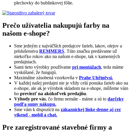
plechovky do bublinkovej fólie.
Prečo užívatelia nakupujú farby na
našom e-shope?
Sme jedným z najväčších predajcov farieb, lakov, olejov a
príslušenstva
REMMERS
. Túto značku predávame už
niekoľko rokov ako na našom e-shope, tak v kamenných
predajniach.
Sami tieto výrobky používame
pri montážach
, teda máme
vyskúšané, že fungujú.
Maximálne zásobená vzorkovňa v
Prahe Uhříněvsi.
V každej našej predajni nie je vždy celá ponuka farieb ako na
e-shope, ale ak je výrobok skladom na e-shope, môžeme vám
ho
previezť na akúkoľvek predajňu
.
Výhody pre vás
, čo firmu nemáte - máme a sú to
darčeky
podľa sumy nákupu.
Sme vám k dispozícii na
zákazníckej linke denne aj cez
víkend - mobil a chat.
Pre zaregistrované stavebné firmy a