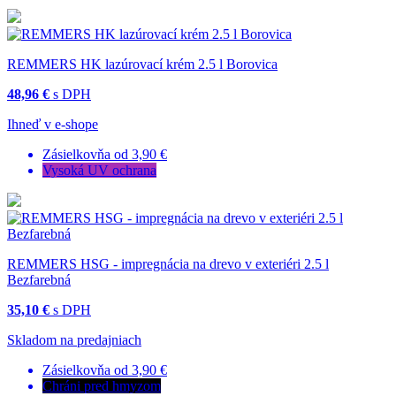
REMMERS HK lazúrovací krém 2.5 l Borovica
48,96 €
s DPH
Ihneď v e-shope
Zásielkovňa od 3,90 €
Vysoká UV ochrana
REMMERS HSG - impregnácia na drevo v exteriéri 2.5 l
Bezfarebná
35,10 €
s DPH
Skladom na predajniach
Zásielkovňa od 3,90 €
Chráni pred hmyzom