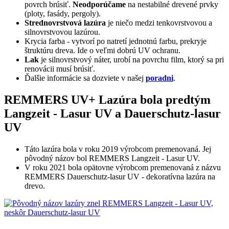
povrch brúsiť.
Neodporúčame
na nestabilné drevené prvky
(ploty, fasády, pergoly).
Strednovrstvová lazúra
je niečo medzi tenkovrstvovou a
silnovrstvovou lazúrou.
Krycia farba - vytvorí po natretí jednotnú farbu, prekryje
štruktúru dreva. Ide o veľmi dobrú UV ochranu.
Lak
je silnovrstvový náter, urobí na povrchu film, ktorý sa pri
renovácii musí brúsiť.
Ďalšie informácie sa dozviete v našej
poradni
.
REMMERS UV+ Lazúra bola predtým
Langzeit - Lasur UV a Dauerschutz-lasur
UV
Táto lazúra bola v roku 2019 výrobcom premenovaná. Jej
pôvodný názov bol REMMERS Langzeit - Lasur UV.
V roku 2021 bola opätovne výrobcom premenovaná z názvu
REMMERS Dauerschutz-lasur UV - dekoratívna lazúra na
drevo.