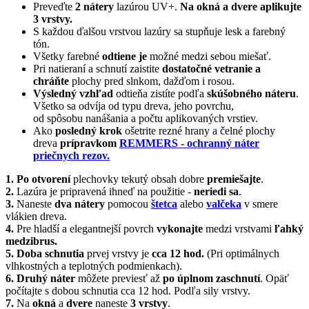
Preveďte
2 nátery
lazúrou UV+.
Na okná a dvere aplikujte
3 vrstvy.
S každou ďalšou vrstvou lazúry sa stupňuje lesk a farebný
tón.
Všetky farebné
odtiene je
možné medzi sebou miešať.
Pri natieraní a schnutí zaistite
dostatočné vetranie a
chráňte
plochy pred slnkom, dažďom i rosou.
Výsledný vzhľad
odtieňa zistíte podľa
skúšobného náteru
.
Všetko sa odvíja od typu dreva, jeho povrchu,
od spôsobu nanášania a počtu aplikovaných vrstiev.
Ako
posledný krok
ošetrite rezné hrany a čelné plochy
dreva
prípravkom
REMMERS - ochranný náter
priečnych rezov.
1. Po otvorení
plechovky tekutý obsah dobre
premiešajte
.
2.
Lazúra je pripravená ihneď na použitie -
neriedi sa
.
3.
Naneste
dva nátery
pomocou
štetca
alebo
valčeka
v smere
vlákien dreva.
4.
Pre hladší a elegantnejší povrch
vykonajte
medzi vrstvami
ľahký
medzibrus.
5.
Doba schnutia
prvej vrstvy je
cca 12 hod.
(Pri optimálnych
vlhkostných a teplotných podmienkach).
6.
Druhý náter
môžete previesť až
po úplnom zaschnutí
. Opäť
počítajte s dobou schnutia cca 12 hod. Podľa sily vrstvy.
7.
Na
okná
a
dvere
naneste
3 vrstvy
.