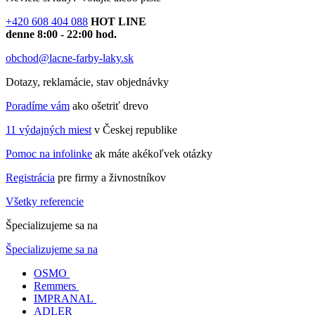
+420 608 404 088
HOT LINE
denne 8:00 - 22:00 hod.
obchod@lacne-farby-laky.sk
Dotazy, reklamácie, stav objednávky
Poradíme vám
ako ošetriť drevo
11 výdajných miest
v Českej republike
Pomoc na infolinke
ak máte akékoľvek otázky
Registrácia
pre firmy a živnostníkov
Všetky referencie
Špecializujeme sa na
Špecializujeme sa na
OSMO
Remmers
IMPRANAL
ADLER