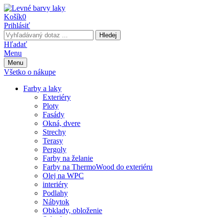
Košík
0
Prihlásiť
Hledej
Hľadať
Menu
Menu
Všetko o nákupe
Farby a laky
Exteriéry
Ploty
Fasády
Okná, dvere
Strechy
Terasy
Pergoly
Farby na želanie
Farby na ThermoWood do exteriéru
Olej na WPC
interiéry
Podlahy
Nábytok
Obklady, obloženie