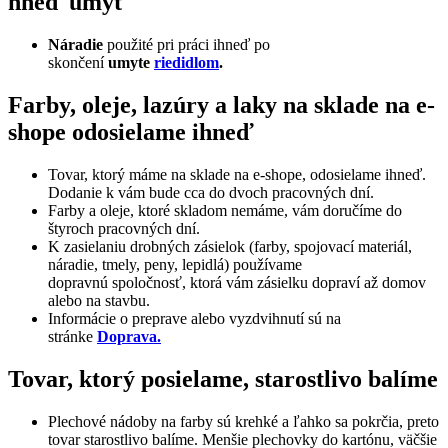
hneď umyť
Náradie
použité pri práci ihneď po
skončení
umyte
riedidlom
.
Farby, oleje, lazúry a laky na sklade na e-
shope odosielame ihneď
Tovar, ktorý máme na sklade na e-shope, odosielame ihneď.
Dodanie k vám bude cca do dvoch pracovných dní.
Farby a oleje, ktoré skladom nemáme, vám doručíme do
štyroch pracovných dní.
K zasielaniu drobných zásielok (farby, spojovací materiál,
náradie, tmely, peny, lepidlá) používame
dopravnú spoločnosť, ktorá vám zásielku dopraví až domov
alebo na stavbu.
Informácie o preprave alebo vyzdvihnutí sú na
stránke
Doprava.
Tovar, ktorý posielame, starostlivo balíme
Plechové nádoby na farby sú krehké a ľahko sa pokrčia, preto
tovar starostlivo balíme. Menšie plechovky do kartónu, väčšie