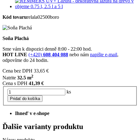
Kód tovaru
relala02500boro
Soňa Plachá
Sme vám k dispozici denně 8:00 - 22:00 hod.
HOT LINE
(+420)
608 404 088
nebo nám
napište e-mail
,
odpovíme do 24 hodin.
Cena bez DPH
33,65 €
2
Natrite
32.5 m
Cena s DPH
41,39 €
ks
Pridať do košíka
Ihneď v e-shope
Ďalšie varianty produktu
Názov produktu