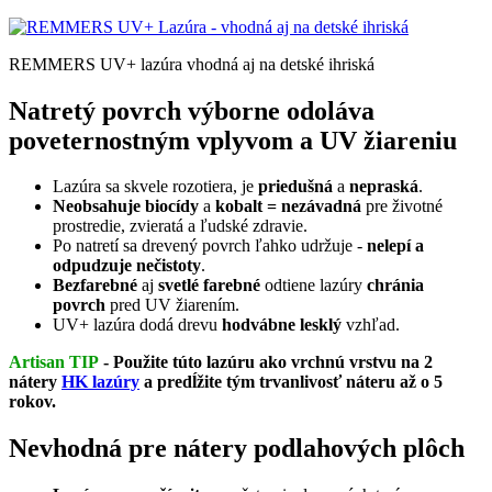
REMMERS UV+ lazúra vhodná aj na detské ihriská
Natretý povrch výborne odoláva
poveternostným vplyvom a UV žiareniu
Lazúra sa skvele rozotiera, je
priedušná
a
nepraská
.
Neobsahuje biocídy
a
kobalt
= nezávadná
pre životné
prostredie, zvieratá a ľudské zdravie.
Po natretí sa drevený povrch ľahko udržuje -
nelepí
a
odpudzuje nečistoty
.
Bezfarebné
aj
svetlé farebné
odtiene lazúry
chránia
povrch
pred UV žiarením.
UV+ lazúra dodá drevu
hodvábne lesklý
vzhľad.
Artisan TIP
-
Použite túto lazúru ako vrchnú vrstvu na 2
nátery
HK lazúry
a predĺžite tým trvanlivosť náteru až o 5
rokov.
Nevhodná pre nátery podlahových plôch