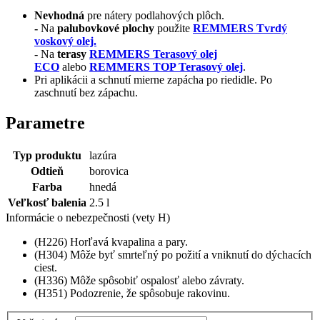
Nevhodná
pre nátery podlahových plôch.
-
Na
palubovkové plochy
použite
REMMERS Tvrdý
voskový olej.
- Na
terasy
REMMERS Terasový olej
ECO
alebo
REMMERS TOP Terasový olej
.
Pri aplikácii a schnutí mierne zapácha po riedidle. Po
zaschnutí bez zápachu.
Parametre
Typ produktu
lazúra
Odtieň
borovica
Farba
hnedá
Veľkosť balenia
2.5 l
Informácie o nebezpečnosti (vety H)
(H226) Horľavá kvapalina a pary.
(H304) Môže byť smrteľný po požití a vniknutí do dýchacích
ciest.
(H336) Môže spôsobiť ospalosť alebo závraty.
(H351) Podozrenie, že spôsobuje rakovinu.