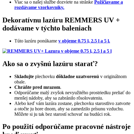
Viac sa o našej službe dozviete na stránke
Požičiavame a
rozdávame vzorkovníky.
Dekoratívnu lazúru REMMERS UV +
dodávame v týchto baleniach
Túto lazúru ponúkame
v objeme 0.75 l, 2.5 l a 5 l.
Ako sa o zvyšnú lazúru starať?
Skladujte
plechovku
dôkladne uzatvorenú
v originálnom
obale.
Chráňte pred mrazom
.
Odporúčame malý zvyšok nevyužitého prostriedku preliať do
menšej nádoby, aby sa zabránilo rôsolovateniu.
Alebo keď vám lazúra zostane, plechovku starostlivo zatvorte
a otočte ju hore dnom, aby sa zamedzilo prísunu vzduchu.
Môžete si ju tak bez starostí schovať na budúci rok.
Po použití odporúčame pracovné nástroje