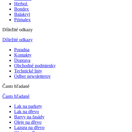
Herbol
Bondex
Balakryl
Primalex
Dôležité odkazy
Dôležité odkazy
Poradna
Kontakty
Doprava
Obchodné podmienky
Technické listy
Odber newsletterov
Často hľadané
Často hľadané
Lak na parkety
Lak na dřevo
Barvy na fasády
Oleje na dřevo
Lazura na dřevo