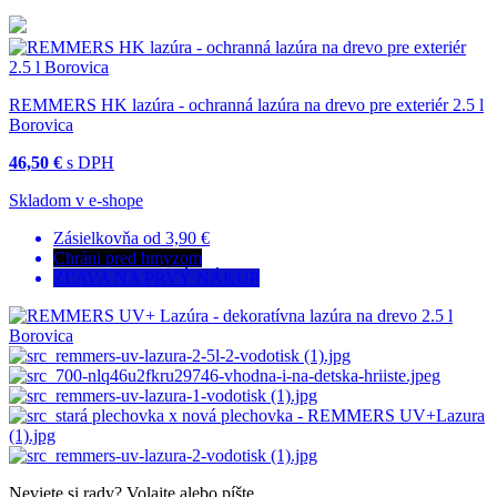
REMMERS HK lazúra - ochranná lazúra na drevo pre exteriér 2.5 l
Borovica
46,50 €
s DPH
Skladom v e-shope
Zásielkovňa od 3,90 €
Chráni pred hmyzom
ZĽAVA NA PRVÝ NÁKUP
Neviete si rady?
Volajte alebo píšte