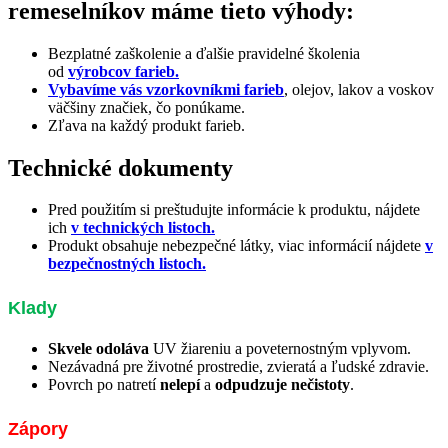
remeselníkov máme tieto výhody:
Bezplatné zaškolenie a ďalšie pravidelné školenia
od
výrobcov farieb.
Vybavíme vás vzorkovníkmi farieb
, olejov, lakov a voskov
väčšiny značiek, čo ponúkame.
Zľava na každý produkt farieb.
Technické dokumenty
Pred použitím si preštudujte informácie k produktu, nájdete
ich
v technických listoch.
Produkt obsahuje nebezpečné látky, viac informácií nájdete
v
bezpečnostných listoch.
Klady
Skvele odoláva
UV žiareniu a poveternostným vplyvom.
Nezávadná pre životné prostredie, zvieratá a ľudské zdravie.
Povrch po natretí
nelepí
a
odpudzuje nečistoty
.
Zápory