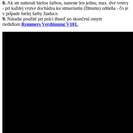
8.
Ak ste natierali bielou farbou, naneste len jednu, max. dve vrstvy
- pri každej vrstve dochádza ku stmavnutiu (žltnutiu) odtieňa - čo je
v prípade bielej farby žiaduce.
9.
Náradie použité pri práci ihneď po skončení omyte
riedidlom
Remmers Verdünung V101.