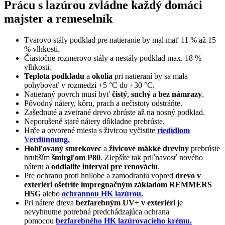
Prácu s lazúrou zvládne každý domáci
majster a remeselník
Tvarovo stály podklad pre natieranie by mal mať 11 % až 15
% vlhkosti.
Čiastočne rozmerovo stály a nestály podklad max. 18 %
vlhkosti.
Teplota podkladu
a
okolia
pri natieraní by sa mala
pohybovať v rozmedzí +5 °C do +30 °C.
Natieraný povrch musí byť
čistý
,
suchý
a
bez námrazy
.
Pôvodný nátery, kôru, prach a nečistoty odstráňte.
Zašednuté a zvetrané drevo zbrúste až na nosný podklad.
Neporušené staré nátery dôkladne prebrúste.
Hrče a otvorené miesta s živicou vyčistite
riedidlom
Verdünnung.
Hobľovaný smrekovec
a
živicové mäkké dreviny
prebrúste
hrubším
šmirgľom P80
. Zlepšíte tak priľnavosť nového
náteru a
oddialite interval pre renováciu
.
Pre ochranu proti hnilobe a zamodraniu vopred
drevo v
exteriéri ošetrite impregnačným základom REMMERS
HSG
alebo
ochrannou HK lazúrou.
Pri nátere dreva
bezfarebným UV+ v exteriéri
je
nevyhnutne potrebná predchádzajúca ochrana
pomocou
bezfarebného HK lazúrovacieho krému.