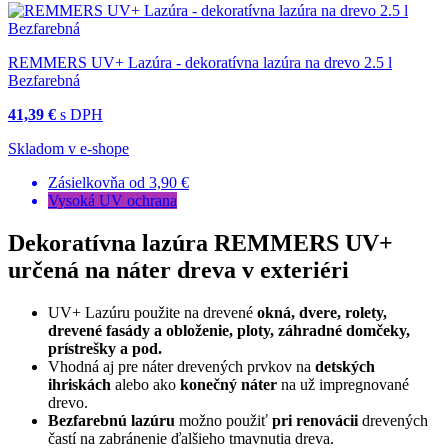
REMMERS UV+ Lazúra - dekoratívna lazúra na drevo 2.5 l
Bezfarebná
41,39 €
s DPH
Skladom v e-shope
Zásielkovňa od 3,90 €
Vysoká UV ochrana
Dekoratívna lazúra REMMERS UV+
určená na náter dreva v exteriéri
UV+ Lazúru použite na drevené
okná, dvere, rolety,
drevené fasády a obloženie, ploty, záhradné domčeky,
prístrešky a pod.
Vhodná aj pre náter drevených prvkov na
detských
ihriskách
alebo ako
konečný náter
na už impregnované
drevo.
Bezfarebnú lazúru
možno použiť
pri renovácii
drevených
častí na zabránenie ďalšieho tmavnutia dreva.