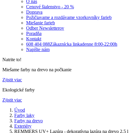
O nás
Cenové šialenstvo - 20 %
Doprava
Požičiavame a rozdávame vzorkovníky farieb
Miešanie farieb
Odber Newsletterov
Poradňa
Kontakt
608 404 088
Zákaznícka linka
denne 8:00-22:00h
Napíšte nám
Natrite to!
Miešame farby na drevo na počkanie
Zjistit viac
Ekologické farby
Zjistit viac
Úvod
Farby laky
Farby na drevo
Exteriéry
REMMERS UV+ Lazúra - dekoratívna lazúra na drevo 2.5 l