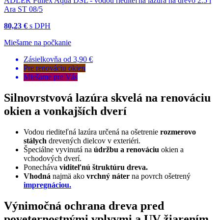
ADLER Pullex Aqua DSL - vodou riediteľná lazúra na drevo 2.5 l
Ara ST 08/5
80,23 €
s DPH
Miešame na počkanie
Zásielkovňa od 3,90 €
Pre renováciu okien
Miešame pre Vás
Silnovrstvová lazúra skvelá na renováciu
okien a vonkajších dverí
Vodou riediteľná lazúra určená na ošetrenie
rozmerovo
stálych
drevených dielcov v exteriéri.
Špeciálne vyvinutá na
údržbu a renováciu
okien a
vchodových dverí.
Ponecháva
viditeľnú štruktúru dreva.
Vhodná
najmä ako
vrchný náter
na povrch ošetrený
impregnáciou.
Výnimočná ochrana dreva pred
poveternostnými vplyvmi a UV žiarením