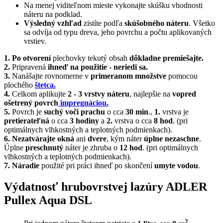
Na menej viditeľnom mieste vykonajte skúšku vhodnosti
náteru na podklad.
Výsledný vzhľad
zistíte podľa
skúšobného náteru
. Všetko
sa odvíja od typu dreva, jeho povrchu a počtu aplikovaných
vrstiev.
1.
Po otvorení
plechovky tekutý obsah
dôkladne premiešajte.
2.
Pripravená
ihneď na použitie - neriedi sa.
3.
Nanášajte rovnomerne v
primeranom množstve
pomocou
plochého
štetca.
4.
Celkom aplikujte
2 - 3 vrstvy náteru
, najlepšie na
vopred
ošetrený povrch
impregnáciou.
5.
Povrch je
suchý voči prachu
o cca
30 min
.,
1.
vrstva je
pretierateľná
o cca
3 hodiny
a
2.
vrstva o cca
8 hod
. (pri
optimálnych vlhkostných a teplotných podmienkach).
6.
Nezatvárajte okná
ani
dvere
, kým náter
úplne nezaschne
.
Úplne
preschnutý
náter je zhruba o
12 hod
. (pri optimálnych
vlhkostných a teplotných podmienkach).
7.
Náradie
použité pri práci ihneď po skončení
umyte vodou
.
Výdatnosť hrubovrstvej lazúry ADLER
Pullex Aqua DSL
2