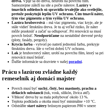
dreva.
Vpije sa do dreva, neurobí na povrchu film.
Samozrejme záleží na sile a počte náterov.
Lazúry v
tmavších odtieňoch sú spravidla trvalejšie ako svetlejšie,
pretože poskytujú lepšiu UV ochranu. Čím tmavší náter,
tým viac pigmentu a tým vyššia UV ochrana.
Lazúra hrubovrstvá
– má viac pigmentu, viac kryje, ale je
stále vidieť štruktúra dreva. Je tu aj veľké riziko, že náter
môže prasknúť a začať sa odlupovať. Pri renovácii sa musí
povrch brúsiť.
Neodporúčame
na nestabilné drevené prvky
(ploty, fasády, pergoly).
Krycia farba
- vytvorí po natretí jednotnú farbu, prekryje
štruktúru dreva. Ide o veľmi dobrú UV ochranu.
Lak
je hrubovrstvý náter, urobí na povrchu film, ktorý sa pri
renovácii musí brúsiť.
Ďalšie informácie sa dozviete v našej
poradni
.
Prácu s lazúrou zvládne každý
remeselník aj domáci majster
Povrch musí byť
suchý, čistý, bez mastnoty, prachu a
deliacich substancií
(tuk, vosk, silikón, živica atď).
Vlhkosť dreva by sa mala pohybovať okolo 13 %.
Teplota podkladu a okolia musí byť minimálne +10 °C.
Odstráňte
staré nátery
brúsnym papierom P80 v smere