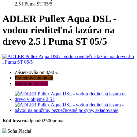
2.5 l Puma ST 05/5
ADLER Pullex Aqua DSL -
vodou riediteľná lazúra na
drevo 2.5 l Puma ST 05/5
Zásielkovňa od 3,90 €
Pre renováciu okien
Miešame pre Vás
Kód tovaru
adpuad02500puma