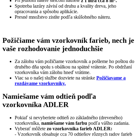
Pri jednom nátere štetcom natriete
z 1 litra cca 8 m
.
Spotreba lazúry závisí od druhu a kvality dreva, jeho
opracovania a spôsobu aplikácie.
Presné množstvo zistíte podľa skúšobného náteru.
Požičiame vám vzorkovník farieb, nech je
vaše rozhodovanie jednoduchšie
Za zálohu vám požičiame vzorkovník a pošleme ho poštou do
druhého dňa spolu s obálkou na spätné vrátenie. Po obdržaní
vzorkovníka vám zálohu hneď vrátime.
Viac sa o našej službe dozviete na stránke
Požičiavame a
rozdávame vzorkovníky.
Namiešame vám odtieň podľa
vzorkovníka ADLER
Pokiaľ si nevyberiete odtieň zo základného (dreveného)
vzorkovníka,
namiešame vám farbu
podľa vášho zadania.
Vyberať môžete
zo vzorkovníka farieb ADLER:
- Vzorkovník obsahuje cca 70 odtieňov rôznych radov farieb