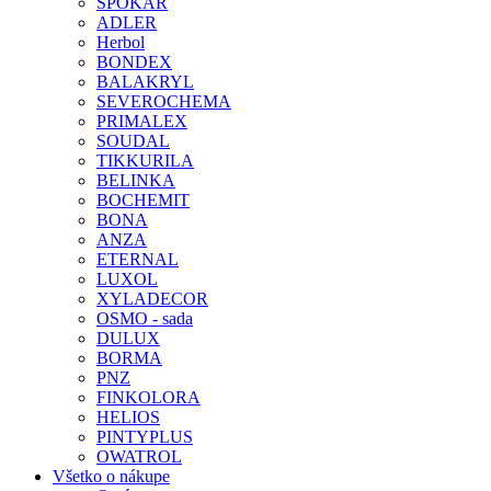
SPOKAR
ADLER
Herbol
BONDEX
BALAKRYL
SEVEROCHEMA
PRIMALEX
SOUDAL
TIKKURILA
BELINKA
BOCHEMIT
BONA
ANZA
ETERNAL
LUXOL
XYLADECOR
OSMO - sada
DULUX
BORMA
PNZ
FINKOLORA
HELIOS
PINTYPLUS
OWATROL
Všetko o nákupe