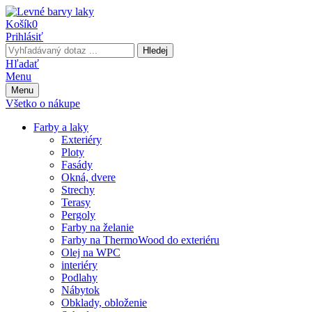
Košík
0
Prihlásiť
Hledej
Hľadať
Menu
Menu
Všetko o nákupe
Farby a laky
Exteriéry
Ploty
Fasády
Okná, dvere
Strechy
Terasy
Pergoly
Farby na želanie
Farby na ThermoWood do exteriéru
Olej na WPC
interiéry
Podlahy
Nábytok
Obklady, obloženie