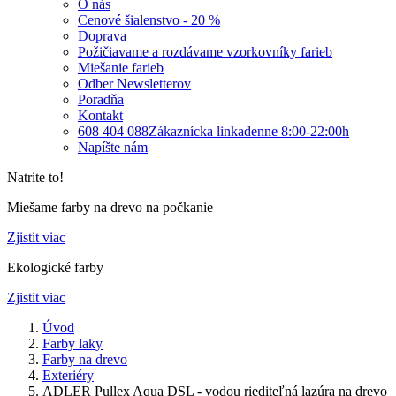
O nás
Cenové šialenstvo - 20 %
Doprava
Požičiavame a rozdávame vzorkovníky farieb
Miešanie farieb
Odber Newsletterov
Poradňa
Kontakt
608 404 088
Zákaznícka linka
denne 8:00-22:00h
Napíšte nám
Natrite to!
Miešame farby na drevo na počkanie
Zjistit viac
Ekologické farby
Zjistit viac
Úvod
Farby laky
Farby na drevo
Exteriéry
ADLER Pullex Aqua DSL - vodou riediteľná lazúra na drevo