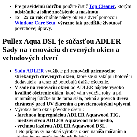
Pre
pravidelnú údržbu
použite čistič
Top Cleaner
, ktorým
odstránite aj silné znečistenie a mastnotu.
1x - 2x za rok
chráňte nátery okien a dverí pomocou
Windoor Care Setu
,
výrazne tak predĺžite životnosť
povrchovej úpravy.
Pullex Aqua DSL je súčasťou ADLER
Sady na renováciu drevených okien a
vchodových dverí
Sadu ADLER
využijete pri
renovácii priemyselne
striekaných drevených okien
, ktoré ste si zakúpili hotové u
dodávateľa, a teraz už potrebujú ďalšie ošetrenie.
V sade na renováciu okien
od ADLER nájdete
vysoko
kvalitné ošetrenie okien
, ktoré vám vydržia roky, a pri
minimálnej údržbe bude farba stála, pekná a
povrch dreva
chránený pred UV žiarením a poveternostnými vplyvmi.
Výrobca tieto okná pôvodne ošetril:
- farebnou impregnáciou ADLER Aquawood TIG,
- medzivrstvou ADLER Aquawood Intermedio,
- vrchnou lazúrou ADLER Aquawood DSL.
Tieto prípravky na okná výrobca okien nanáša máčaním a
striekaním na profesionálnych linkách.