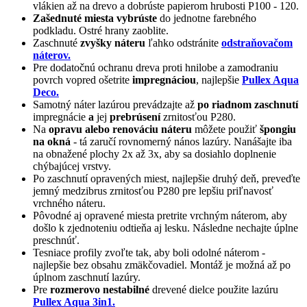
vlákien až na drevo a dobrúste papierom hrubosti P100 - 120.
Zašednuté miesta vybrúste
do jednotne farebného
podkladu. Ostré hrany zaoblite.
Zaschnuté
zvyšky náteru
ľahko odstránite
odstraňovačom
náterov.
Pre dodatočnú ochranu dreva proti hnilobe a zamodraniu
povrch vopred ošetrite
impregnáciou
, najlepšie
Pullex Aqua
Deco.
Samotný náter lazúrou prevádzajte až
po riadnom zaschnutí
impregnácie
a
jej
prebrúsení
zrnitosťou P280.
Na
opravu alebo renováciu náteru
môžete použiť
špongiu
na okná
- tá zaručí rovnomerný nános lazúry. Nanášajte iba
na obnažené plochy 2x až 3x, aby sa dosiahlo doplnenie
chýbajúcej vrstvy.
Po zaschnutí opravených miest, najlepšie druhý deň, preveďte
jemný medzibrus zrnitosťou P280 pre lepšiu priľnavosť
vrchného náteru.
Pôvodné aj opravené miesta pretrite vrchným náterom, aby
došlo k zjednoteniu odtieňa aj lesku. Následne nechajte úplne
preschnúť.
Tesniace profily zvoľte tak, aby boli odolné náterom -
najlepšie bez obsahu zmäkčovadiel. Montáž je možná až po
úplnom zaschnutí lazúry.
Pre
rozmerovo nestabilné
drevené dielce použite lazúru
Pullex Aqua 3in1.