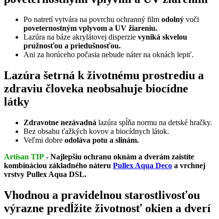
Po natretí vytvára na povrchu ochranný film
odolný
voči
poveternostným vplyvom a UV žiareniu.
Lazúra na báze akrylátovej disperzie
vyniká skvelou
pružnosťou a priedušnosťou.
Ani za horúceho počasia nebude náter na oknách lepiť.
Lazúra šetrná k životnému prostrediu a
zdraviu človeka neobsahuje biocídne
látky
Zdravotne nezávadná
lazúra spĺňa normu na detské hračky.
Bez obsahu ťažkých kovov a biocídnych látok.
Veľmi dobre
odoláva potu a slinám.
Artisan TIP
- Najlepšiu ochranu oknám a dverám zaistíte
kombináciou základného náteru
Pullex Aqua Deco
a vrchnej
vrstvy Pullex Aqua DSL.
Vhodnou a pravidelnou starostlivosťou
výrazne predĺžite životnosť okien a dverí