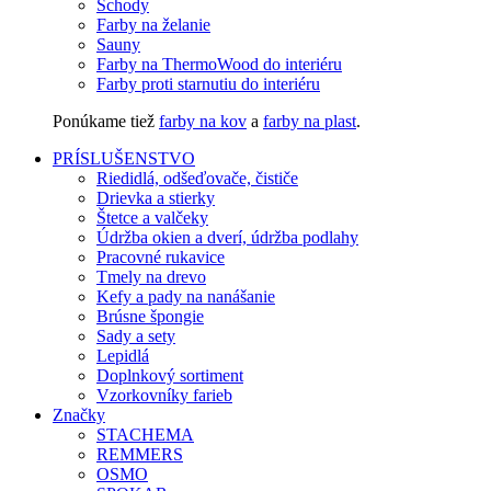
Schody
Farby na želanie
Sauny
Farby na ThermoWood do interiéru
Farby proti starnutiu do interiéru
Ponúkame tiež
farby na kov
a
farby na plast
.
PRÍSLUŠENSTVO
Riedidlá, odšeďovače, čističe
Drievka a stierky
Štetce a valčeky
Údržba okien a dverí, údržba podlahy
Pracovné rukavice
Tmely na drevo
Kefy a pady na nanášanie
Brúsne špongie
Sady a sety
Lepidlá
Doplnkový sortiment
Vzorkovníky farieb
Značky
STACHEMA
REMMERS
OSMO