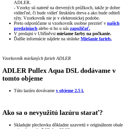
ADLER.
- Vzorky sú natreté na drevených prúžkoch, takže je dobre
viditeľné, či bude vidieť štruktúru dreva a ako bude odtieň
sýty. Vzorkovník nie je v elektronickej podobe.
Preto odporúčame si vzorkovník osobne prezrieť v
našich
predajniach
alebo si ho u nás
zapožičať.
V predajni v Uhříněvsi
miešame farby na počkanie.
Ďalšie informácie nájdete na stránke
Miešanie farieb.
Vzorkovník miešaných farieb ADLER
ADLER Pullex Aqua DSL dodávame v
tomto objeme
Túto lazúru dovávame
v objeme 2.5 l.
Ako sa o nevyužitú lazúru starať?
Skladujte plechovku dôkladne uzavretú v originálnom obale