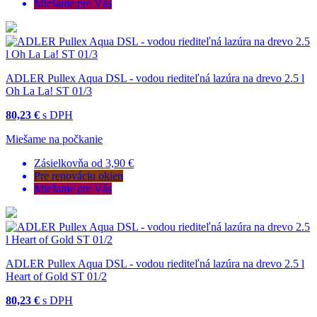
Miešame pre Vás
ADLER Pullex Aqua DSL - vodou riediteľná lazúra na drevo 2.5 l
Oh La La! ST 01/3
80,23 €
s DPH
Miešame na počkanie
Zásielkovňa od 3,90 €
Pre renováciu okien
Miešame pre Vás
ADLER Pullex Aqua DSL - vodou riediteľná lazúra na drevo 2.5 l
Heart of Gold ST 01/2
80,23 €
s DPH