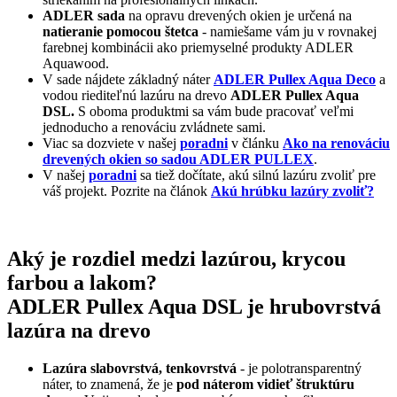
ADLER sada
na opravu drevených okien je určená na
natieranie pomocou štetca
- namiešame vám ju v rovnakej
farebnej kombinácii ako priemyselné produkty ADLER
Aquawood.
V sade nájdete základný náter
ADLER Pullex Aqua Deco
a
vodou riediteľnú lazúru na drevo
ADLER Pullex Aqua
DSL.
S oboma produktmi sa vám bude pracovať veľmi
jednoducho a renováciu zvládnete sami.
Viac sa dozviete v našej
poradni
v článku
Ako na renováciu
drevených okien so sadou ADLER PULLEX
.
V našej
poradni
sa tiež dočítate, akú silnú lazúru zvoliť pre
váš projekt. Pozrite na článok
Akú hrúbku lazúry zvoliť?
Aký je rozdiel medzi lazúrou, krycou
farbou a lakom?
ADLER Pullex Aqua DSL je hrubovrstvá
lazúra na drevo
Lazúra slabovrstvá, tenkovrstvá
- je polotransparentný
náter, to znamená, že je
pod náterom vidieť štruktúru