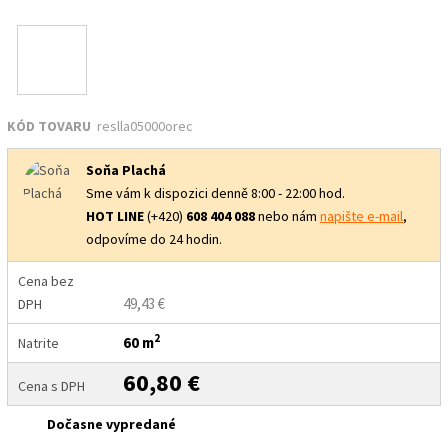
KÓD TOVARU
reslla05000orec
Soňa Plachá
Sme vám k dispozici denně 8:00 - 22:00 hod.
HOT LINE
(+420)
608 404 088
nebo nám
napište e-mail
,
odpovíme do 24 hodin.
Cena bez
49,43 €
DPH
2
60 m
Natrite
60,80 €
Cena s DPH
Dočasne vypredané