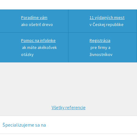
Poradíme vám
11 výdajných miest
ako ošetriť drevo
v Českej republike
Pomoc na infolinke
Registrácia
ak máte akékoľvek
pre firmy a
otázky
živnostníkov
Všetky referencie
Špecializujeme sa na