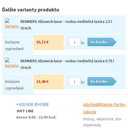
Ďalšie varianty produktu
REMMERS Allzweck-lasur - vodou riediteľná lazúra 2.5 l
Orech
Dočasne
35,72 €
Do košíka
.
ks
vypredané
REMMERS Allzweck-lasur - vodou riediteľná lazúra 0.75 l
Orech
Dočasne
13,48 €
Do košíka
.
ks
vypredané
+420 608 404 088
obchod@lacne-farby-
HOT LINE
laky.sk
denne 8:00 - 22:00 hod.
Dotazy, reklamácie, stav
objednávky