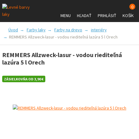
0
MENU
HĽADAŤ
PRIHLÁSIŤ
KOŠÍK
FARBY A LAKY
PRÍSLUŠENSTVO
Úvod
Farby laky
Farby na drevo
interiéry
REMMERS Allzweck-lasur - vodou riediteľná lazúra 5 l Orech
ZNAČKY
VŠETKO O NÁKUPE
REMMERS Allzweck-lasur - vodou riediteľná
lazúra 5 l Orech
ZÁSIELKOVŇA OD 3,90 €