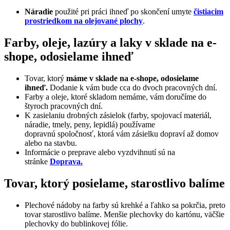
Náradie
použité pri práci ihneď po skončení umyte
čistiacim
prostriedkom na olejované plochy
.
Farby, oleje, lazúry a laky v sklade na e-
shope, odosielame ihneď
Tovar, ktorý
máme v sklade na e-shope, odosielame
ihneď.
Dodanie k vám bude cca do dvoch pracovných dní.
Farby a oleje, ktoré skladom nemáme, vám doručíme do
štyroch pracovných dní.
K zasielaniu drobných zásielok (farby, spojovací materiál,
náradie, tmely, peny, lepidlá) používame
dopravnú spoločnosť, ktorá vám zásielku dopraví až domov
alebo na stavbu.
Informácie o preprave alebo vyzdvihnutí sú na
stránke
Doprava.
Tovar, ktorý posielame, starostlivo balíme
Plechové nádoby na farby sú krehké a ľahko sa pokrčia, preto
tovar starostlivo balíme. Menšie plechovky do kartónu, väčšie
plechovky do bublinkovej fólie.