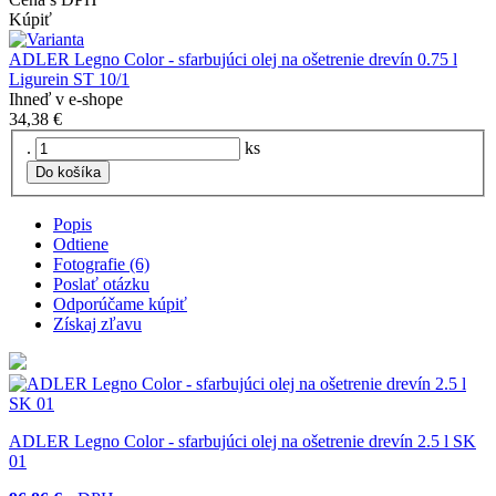
Kúpiť
ADLER Legno Color - sfarbujúci olej na ošetrenie drevín 0.75 l
Ligurein ST 10/1
Ihneď v e-shope
34,38 €
.
ks
Do košíka
Popis
Odtiene
Fotografie (6)
Poslať otázku
Odporúčame kúpiť
Získaj zľavu
ADLER Legno Color - sfarbujúci olej na ošetrenie drevín 2.5 l SK
01