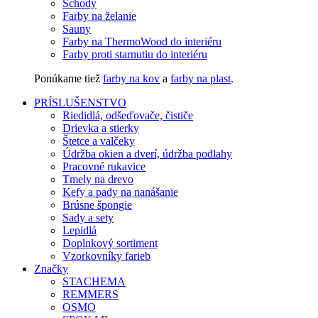
Schody
Farby na želanie
Sauny
Farby na ThermoWood do interiéru
Farby proti starnutiu do interiéru
Ponúkame tiež
farby na kov
a
farby na plast
.
PRÍSLUŠENSTVO
Riedidlá, odšeďovače, čističe
Drievka a stierky
Štetce a valčeky
Údržba okien a dverí, údržba podlahy
Pracovné rukavice
Tmely na drevo
Kefy a pady na nanášanie
Brúsne špongie
Sady a sety
Lepidlá
Doplnkový sortiment
Vzorkovníky farieb
Značky
STACHEMA
REMMERS
OSMO