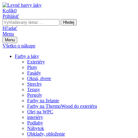
Košík
0
Prihlásiť
Hledej
Hľadať
Menu
Menu
Všetko o nákupe
Farby a laky
Exteriéry
Ploty
Fasády
Okná, dvere
Strechy
Terasy
Pergoly
Farby na želanie
Farby na ThermoWood do exteriéru
Olej na WPC
interiéry
Podlahy
Nábytok
Obklady, obloženie