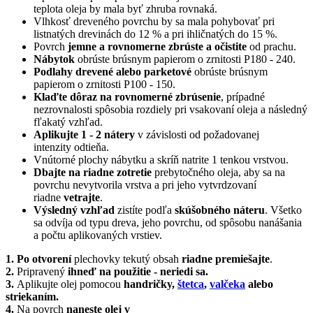
teplota oleja by mala byť zhruba rovnaká.
Vlhkosť dreveného povrchu by sa mala pohybovať pri
listnatých drevinách do 12 % a pri ihličnatých do 15 %.
Povrch
jemne a rovnomerne zbrúste a očistite
od prachu.
Nábytok
obrúste brúsnym papierom o zrnitosti P180 - 240.
Podlahy drevené alebo parketové
obrúste brúsnym
papierom o zrnitosti P100 - 150.
Klaďte dôraz na rovnomerné zbrúsenie
, prípadné
nezrovnalosti spôsobia rozdiely pri vsakovaní oleja a následný
fľakatý vzhľad.
Aplikujte 1 - 2 nátery
v závislosti od požadovanej
intenzity odtieňa.
Vnútorné plochy nábytku a skríň natrite 1 tenkou vrstvou.
Dbajte na riadne zotretie
prebytočného oleja, aby sa na
povrchu nevytvorila vrstva a pri jeho vytvrdzovaní
riadne
vetrajte
.
Výsledný vzhľad
zistíte podľa
skúšobného náteru
. Všetko
sa odvíja od typu dreva, jeho povrchu, od spôsobu nanášania
a počtu aplikovaných vrstiev.
1. Po otvorení
plechovky tekutý obsah
riadne premiešajte
.
2.
Pripravený
ihneď na použitie - neriedi sa.
3.
Aplikujte olej pomocou
handričky,
štetca
,
valčeka
alebo
striekaním.
4.
Na povrch
naneste olej v