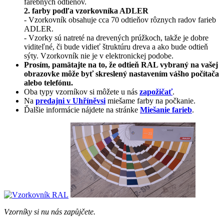
farebných odtieňov.
2. farby podľa vzorkovníka ADLER
- Vzorkovník obsahuje cca 70 odtieňov rôznych radov farieb
ADLER.
- Vzorky sú natreté na drevených prúžkoch, takže je dobre
viditeľné, či bude vidieť štruktúru dreva a ako bude odtieň
sýty. Vzorkovník nie je v elektronickej podobe.
Prosím, pamätajte na to, že odtieň RAL vybraný na vašej
obrazovke môže byť skreslený nastavením vášho počítača
alebo telefónu.
Oba typy vzorníkov si môžete u nás
zapožičať
.
Na
predajni v Uhříněvsi
miešame farby na počkanie.
Ďalšie informácie nájdete na stránke
Miešanie farieb
.
Vzorníky si nu nás zapůjčete.