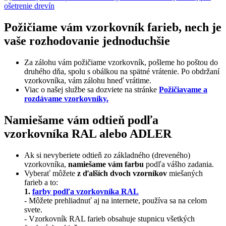
Požičiame vám vzorkovník farieb, nech je
vaše rozhodovanie jednoduchšie
Za zálohu vám požičiame vzorkovník, pošleme ho poštou do
druhého dňa, spolu s obálkou na spätné vrátenie. Po obdržaní
vzorkovníka, vám zálohu hneď vrátime.
Viac o našej službe sa dozviete na stránke
Požičiavame a
rozdávame vzorkovníky.
Namiešame vám odtieň podľa
vzorkovníka RAL alebo ADLER
Ak si nevyberiete odtieň zo základného (dreveného)
vzorkovníka,
namiešame vám farbu
podľa vášho zadania.
Vyberať môžete
z ďalších dvoch vzorníkov
miešaných
farieb a to:
1.
farby podľa vzorkovníka RAL
- Môžete prehliadnuť aj na internete, používa sa na celom
svete.
- Vzorkovník RAL farieb obsahuje stupnicu všetkých