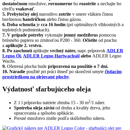
dostatočnom
množstve,
rovnomerne
ho
rozotrite
a nechajte ho
chvíľu
vsakovať
.
5. Prebytočný olej
starostlivo
zotrite
v smere vlákien čistou
bavlnenou
handričkou
alebo čistou gázou.
6. Doba schnutia
je
cca 16 hodín
(pri optimálnych vlhkostných a
teplotných podmienkach).
7. V prípade potreby
vykonajte
jemný medzibrus
pomocou
brúsneho papiera so zrnitosťou P280 - 360.
Očistite
od prachu
a
aplikujte 2. vrstvu.
8. Po zaschnutí
aplikujte
vrchný náter,
napr. prípravok
ADLER
Legno Öl
,
ADLER Legno Hartwachsöl
alebo
ADLER Legno
Wachs.
9.
Ošetrená plocha bude
pripravená na použitie o 7 dní.
10. Náradie
použité pri práci ihneď po skončení umyte
čistiacim
prostriedkom na olejované plochy
.
Výdatnosť sfarbujúceho oleja
2
Z 1 l prípravku natriete zhruba 15 - 30 m
/1 náter.
Spotreba oleja závisí
od druhu a kvality dreva, jeho
opracovania a spôsobu aplikácie.
Presné množstvo zistíte podľa skúšobného náteru.