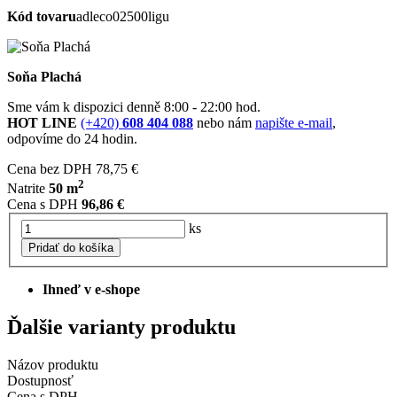
Kód tovaru
adleco02500ligu
Soňa Plachá
Sme vám k dispozici denně 8:00 - 22:00 hod.
HOT LINE
(+420)
608 404 088
nebo nám
napište e-mail
,
odpovíme do 24 hodin.
Cena bez DPH
78,75 €
2
Natrite
50 m
Cena s DPH
96,86 €
ks
Pridať do košíka
Ihneď v e-shope
Ďalšie varianty produktu
Názov produktu
Dostupnosť
Cena s DPH