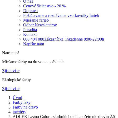
O nás
Cenové šialenstvo - 20 %
Doprava
Požičiavame a rozdávame vzorkovníky farieb
Miešanie farieb
Odber Newsletterov
Poradňa
Kontakt
608 404 088
Zákaznícka linka
denne 8:00-22:00h
Napíšte nám
Natrite to!
Miešame farby na drevo na počkanie
Zjistit viac
Ekologické farby
Zjistit viac
Úvod
Farby laky
Farby na drevo
interiéry
ADLER Legno Color - sfarbujúci olej na ošetrenie drevín 2.5