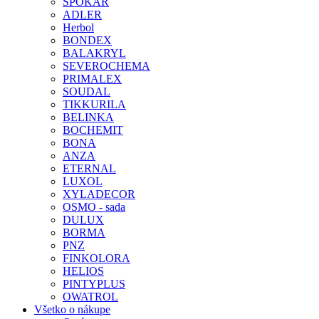
SPOKAR
ADLER
Herbol
BONDEX
BALAKRYL
SEVEROCHEMA
PRIMALEX
SOUDAL
TIKKURILA
BELINKA
BOCHEMIT
BONA
ANZA
ETERNAL
LUXOL
XYLADECOR
OSMO - sada
DULUX
BORMA
PNZ
FINKOLORA
HELIOS
PINTYPLUS
OWATROL
Všetko o nákupe