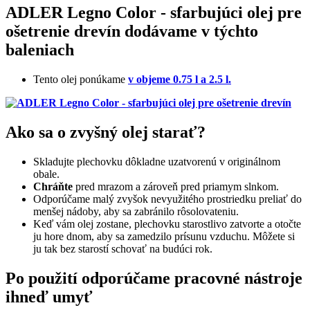
ADLER Legno Color - sfarbujúci olej pre
ošetrenie drevín dodávame v týchto
baleniach
Tento olej ponúkame
v objeme 0.75 l a 2.5 l.
Ako sa o zvyšný olej starať?
Skladujte plechovku dôkladne uzatvorenú v originálnom
obale.
Chráňte
pred mrazom a zároveň pred priamym slnkom.
Odporúčame malý zvyšok nevyužitého prostriedku preliať do
menšej nádoby, aby sa zabránilo rôsolovateniu.
Keď vám olej zostane, plechovku starostlivo zatvorte a otočte
ju hore dnom, aby sa zamedzilo prísunu vzduchu. Môžete si
ju tak bez starostí schovať na budúci rok.
Po použití odporúčame pracovné nástroje
ihneď umyť