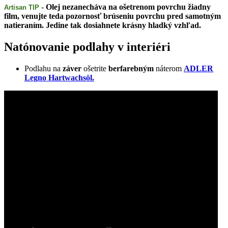
-
Olej nezanecháva na ošetrenom povrchu žiadny
Artisan TIP
film, venujte teda pozornosť brúseniu povrchu pred samotným
natieraním. Jedine tak dosiahnete krásny hladký vzhľad.
Natónovanie podlahy v interiéri
Podlahu na
záver
ošetrite
berfarebným
náterom
ADLER
Legno Hartwachsöl.