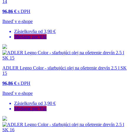
14
96,86 €
s DPH
Ihneď v e-shope
Zásielkovňa od 3,90 €
Miešame pre Vás
ADLER Legno Color - sfarbujúci olej na ošetrenie drevín 2.5 l SK
15
96,86 €
s DPH
Ihneď v e-shope
Zásielkovňa od 3,90 €
Miešame pre Vás