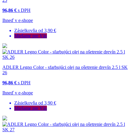
25
96,86 €
s DPH
Ihneď v e-shope
Zásielkovňa od 3,90 €
Miešame pre Vás
ADLER Legno Color - sfarbujúci olej na ošetrenie drevín 2.5 l SK
26
96,86 €
s DPH
Ihneď v e-shope
Zásielkovňa od 3,90 €
Miešame pre Vás