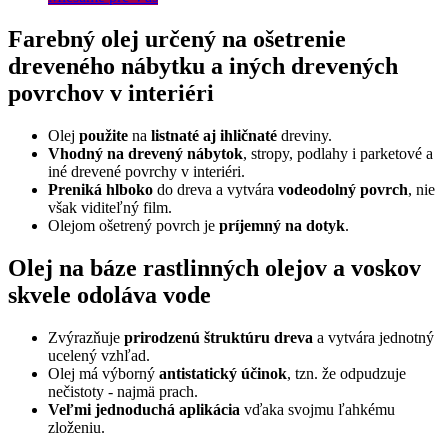
Farebný olej určený na ošetrenie
dreveného nábytku a iných drevených
povrchov v interiéri
Olej
použite
na
listnaté aj ihličnaté
dreviny.
Vhodný na drevený nábytok
, stropy, podlahy i parketové a
iné drevené povrchy v interiéri.
Preniká hlboko
do dreva a vytvára
vodeodolný povrch
, nie
však viditeľný film.
Olejom ošetrený povrch je
príjemný na dotyk
.
Olej na báze rastlinných olejov a voskov
skvele odoláva vode
Zvýrazňuje
prirodzenú štruktúru dreva
a vytvára jednotný
ucelený vzhľad.
Olej má výborný
antistatický účinok
, tzn. že odpudzuje
nečistoty - najmä prach.
Veľmi jednoduchá aplikácia
vďaka svojmu ľahkému
zloženiu.