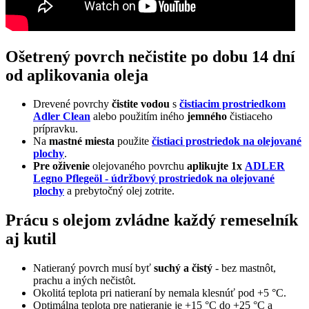
Ošetrený povrch nečistite po dobu 14 dní
od aplikovania oleja
Drevené povrchy
čistite vodou
s
čistiacim prostriedkom
Adler Clean
alebo použitím iného
jemného
čistiaceho
prípravku.
Na
mastné miesta
použite
čistiaci prostriedok na olejované
plochy
.
Pre oživenie
olejovaného povrchu
aplikujte 1x
ADLER
Legno Pflegeöl - údržbový prostriedok na olejované
plochy
a prebytočný olej zotrite.
Prácu s olejom zvládne každý remeselník
aj kutil
Natieraný povrch musí byť
suchý a čistý
- bez mastnôt,
prachu a iných nečistôt.
Okolitá teplota pri natieraní by nemala klesnúť pod +5 °C.
Optimálna teplota pre natieranie je +15 °C do +25 °C a