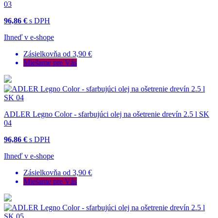
03
96,86 €
s DPH
Ihneď v e-shope
Zásielkovňa od 3,90 €
Miešame pre Vás
ADLER Legno Color - sfarbujúci olej na ošetrenie drevín 2.5 l SK
04
96,86 €
s DPH
Ihneď v e-shope
Zásielkovňa od 3,90 €
Miešame pre Vás