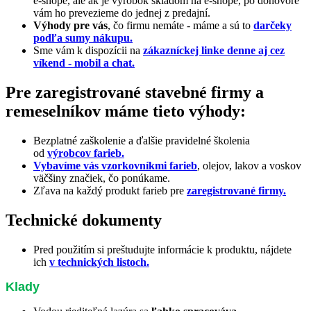
e-shope, ale ak je výrobok skladom na e-shope, po dohovore
vám ho prevezieme do jednej z predajní.
Výhody pre vás
, čo firmu nemáte - máme a sú to
darčeky
podľa sumy nákupu.
Sme vám k dispozícii na
zákazníckej linke denne aj cez
víkend - mobil a chat.
Pre zaregistrované stavebné firmy a
remeselníkov máme tieto výhody:
Bezplatné zaškolenie a ďalšie pravidelné školenia
od
výrobcov farieb.
Vybavíme vás vzorkovníkmi farieb
, olejov, lakov a voskov
väčšiny značiek, čo ponúkame.
Zľava na každý produkt farieb pre
zaregistrované firmy.
Technické dokumenty
Pred použitím si preštudujte informácie k produktu, nájdete
ich
v technických listoch.
Klady