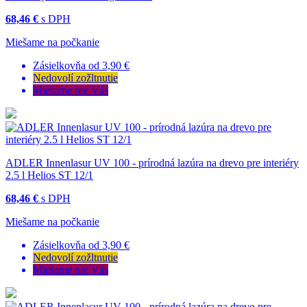
68,46 €
s DPH
Miešame na počkanie
Zásielkovňa od 3,90 €
Nedovolí zožltnutie
Miešame pre Vás
ADLER Innenlasur UV 100 - prírodná lazúra na drevo pre interiéry
2.5 l Helios ST 12/1
68,46 €
s DPH
Miešame na počkanie
Zásielkovňa od 3,90 €
Nedovolí zožltnutie
Miešame pre Vás