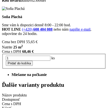
Kód tovaru
adinuv02500ster
Soňa Plachá
Sme vám k dispozici denně 8:00 - 22:00 hod.
HOT LINE
(+420)
608 404 088
nebo nám
napište e-mail
,
odpovíme do 24 hodin.
Cena bez DPH
55,65 €
2
Natrite
25 m
Cena s DPH
68,46 €
ks
Pridať do košíka
Miešame na počkanie
Ďalšie varianty produktu
Názov produktu
Dostupnosť
Cena s DPH