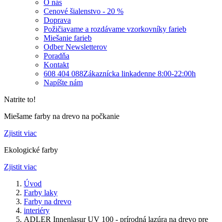
O nás
Cenové šialenstvo - 20 %
Doprava
Požičiavame a rozdávame vzorkovníky farieb
Miešanie farieb
Odber Newsletterov
Poradňa
Kontakt
608 404 088
Zákaznícka linka
denne 8:00-22:00h
Napíšte nám
Natrite to!
Miešame farby na drevo na počkanie
Zjistit viac
Ekologické farby
Zjistit viac
Úvod
Farby laky
Farby na drevo
interiéry
ADLER Innenlasur UV 100 - prírodná lazúra na drevo pre