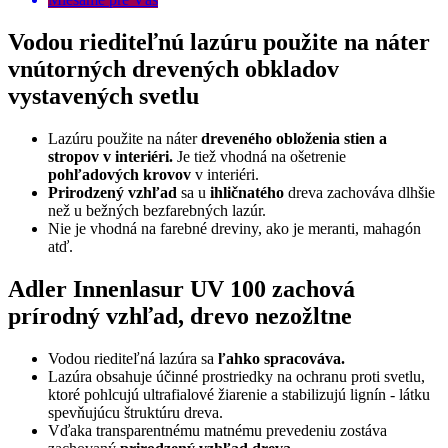
Vodou riediteľnú lazúru použite na náter
vnútorných drevených obkladov
vystavených svetlu
Lazúru použite na náter
dreveného obloženia stien a
stropov v interiéri.
Je tiež vhodná na ošetrenie
pohľadových krovov
v interiéri.
Prirodzený vzhľad
sa u
ihličnatého
dreva zachováva dlhšie
než u bežných bezfarebných lazúr.
Nie je vhodná na farebné dreviny, ako je meranti, mahagón
atď.
Adler Innenlasur UV 100 zachová
prírodný vzhľad, drevo nezožltne
Vodou riediteľná lazúra sa
ľahko spracováva.
Lazúra obsahuje účinné prostriedky na ochranu proti svetlu,
ktoré pohlcujú ultrafialové žiarenie a stabilizujú lignín - látku
spevňujúcu štruktúru dreva.
Vďaka transparentnému matnému prevedeniu zostáva