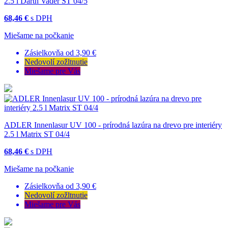
2.5 l Darth Vader ST 04/5
68,46 €
s DPH
Miešame na počkanie
Zásielkovňa od 3,90 €
Nedovolí zožltnutie
Miešame pre Vás
ADLER Innenlasur UV 100 - prírodná lazúra na drevo pre interiéry
2.5 l Matrix ST 04/4
68,46 €
s DPH
Miešame na počkanie
Zásielkovňa od 3,90 €
Nedovolí zožltnutie
Miešame pre Vás