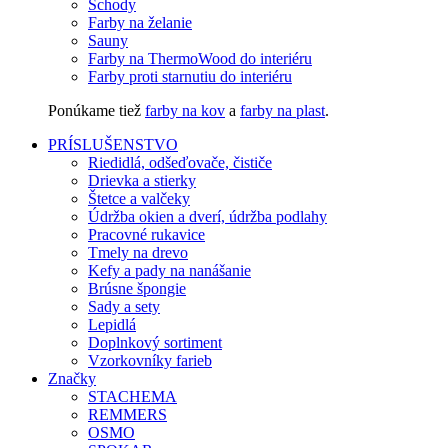
Schody
Farby na želanie
Sauny
Farby na ThermoWood do interiéru
Farby proti starnutiu do interiéru
Ponúkame tiež
farby na kov
a
farby na plast
.
PRÍSLUŠENSTVO
Riedidlá, odšeďovače, čističe
Drievka a stierky
Štetce a valčeky
Údržba okien a dverí, údržba podlahy
Pracovné rukavice
Tmely na drevo
Kefy a pady na nanášanie
Brúsne špongie
Sady a sety
Lepidlá
Doplnkový sortiment
Vzorkovníky farieb
Značky
STACHEMA
REMMERS
OSMO