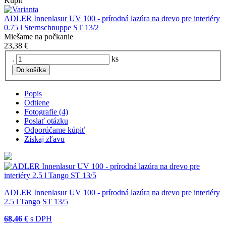
Kúpiť
ADLER Innenlasur UV 100 - prírodná lazúra na drevo pre interiéry
0.75 l Sternschnuppe ST 13/2
Miešame na počkanie
23,38 €
.
ks
Do košíka
Popis
Odtiene
Fotografie (4)
Poslať otázku
Odporúčame kúpiť
Získaj zľavu
ADLER Innenlasur UV 100 - prírodná lazúra na drevo pre interiéry
2.5 l Tango ST 13/5
68,46 €
s DPH