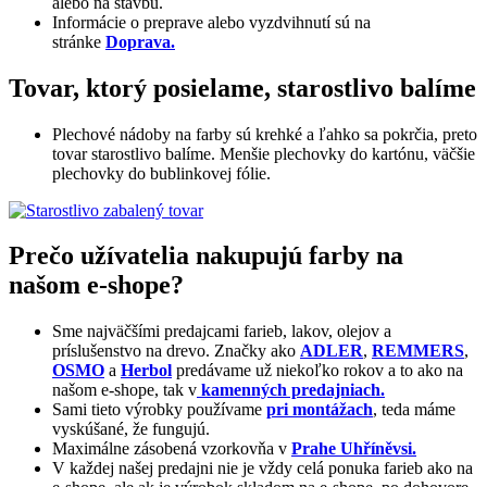
alebo na stavbu.
Informácie o preprave alebo vyzdvihnutí sú na
stránke
Doprava.
Tovar, ktorý posielame, starostlivo balíme
Plechové nádoby na farby sú krehké a ľahko sa pokrčia, preto
tovar starostlivo balíme. Menšie plechovky do kartónu, väčšie
plechovky do bublinkovej fólie.
Prečo užívatelia nakupujú farby na
našom e-shope?
Sme najväčšími predajcami farieb, lakov, olejov a
príslušenstvo na drevo. Značky ako
ADLER
,
REMMERS
,
OSMO
a
Herbol
predávame už niekoľko rokov a to ako na
našom e-shope, tak v
kamenných predajniach.
Sami tieto výrobky používame
pri montážach
, teda máme
vyskúšané, že fungujú.
Maximálne zásobená vzorkovňa v
Prahe Uhříněvsi.
V každej našej predajni nie je vždy celá ponuka farieb ako na