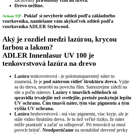
zachovaný
prirodzený vzhľad dreva.
Drevo nežltne.
Pokiaľ si nevyberie odtieň podľa základného
Artisan TIP
-
vzorkovníka, namiešame vám akýkoľvek odtieň podľa
vzorkovníka ADLER Stylewood.
Aký je rozdiel medzi lazúrou, krycou
farbou a lakom?
ADLER Innenlasur UV 100 je
tenkovrstvová lazúra na drevo
Lazúra
tenkovrstvová - je polotransparentný náter to
znamená, že je
pod náterom vidieť štruktúru dreva.
Vpije
sa do dreva, neurobí na povrchu film. Samozrejme záleží na
sile a počte náterov.
Lazúry v tmavších odtieňoch sú
spravidla trvalejšie než svetlejšie, pretože poskytujú lepšiu
UV ochranu. Čím tmavší náter, tým viac pigmentu a tým
vyššia UV ochrana.
Lazúra
hrubovrstvová - má viac pigmentu, viac kryje, ale je
stále vidno štruktúru dreva. Je tu tiež veľké riziko, že náter
môže prasknúť a začať sa odlupovať. Pri renovácii sa musí
povrch brúsiť.
Neodporúčame
na nestabilné drevené prvky