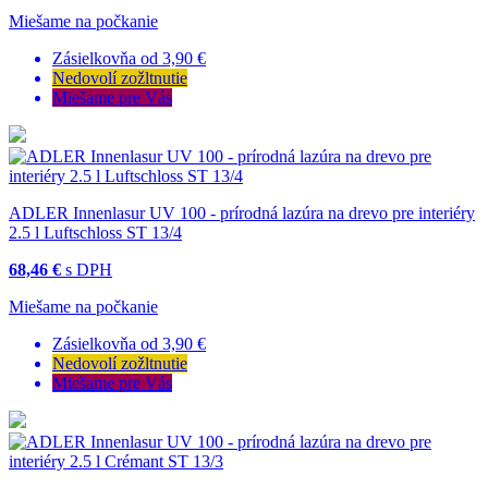
Miešame na počkanie
Zásielkovňa od 3,90 €
Nedovolí zožltnutie
Miešame pre Vás
ADLER Innenlasur UV 100 - prírodná lazúra na drevo pre interiéry
2.5 l Luftschloss ST 13/4
68,46 €
s DPH
Miešame na počkanie
Zásielkovňa od 3,90 €
Nedovolí zožltnutie
Miešame pre Vás