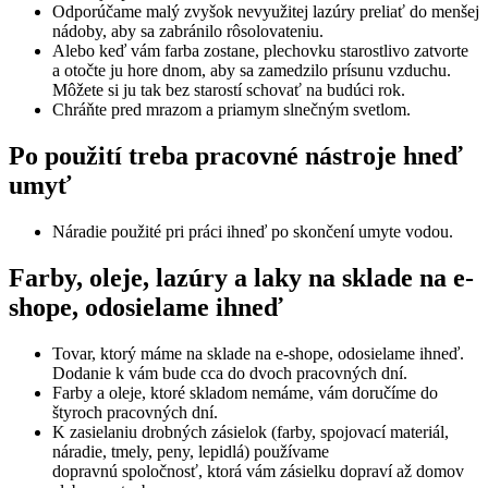
Odporúčame malý zvyšok nevyužitej lazúry preliať do menšej
nádoby, aby sa zabránilo rôsolovateniu.
Alebo keď vám farba zostane, plechovku starostlivo zatvorte
a otočte ju hore dnom, aby sa zamedzilo prísunu vzduchu.
Môžete si ju tak bez starostí schovať na budúci rok.
Chráňte pred mrazom a priamym slnečným svetlom.
Po použití treba pracovné nástroje hneď
umyť
Náradie použité pri práci ihneď po skončení umyte vodou.
Farby, oleje, lazúry a laky na sklade na e-
shope, odosielame ihneď
Tovar, ktorý máme na sklade na e-shope, odosielame ihneď.
Dodanie k vám bude cca do dvoch pracovných dní.
Farby a oleje, ktoré skladom nemáme, vám doručíme do
štyroch pracovných dní.
K zasielaniu drobných zásielok (farby, spojovací materiál,
náradie, tmely, peny, lepidlá) používame
dopravnú spoločnosť, ktorá vám zásielku dopraví až domov