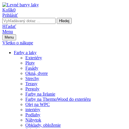
Košík
0
Prihlásiť
Hledej
Hľadať
Menu
Menu
Všetko o nákupe
Farby a laky
Exteriéry
Ploty
Fasády
Okná, dvere
Strechy
Terasy
Pergoly
Farby na želanie
Farby na ThermoWood do exteriéru
Olej na WPC
interiéry
Podlahy
Nábytok
Obklady, obloženie