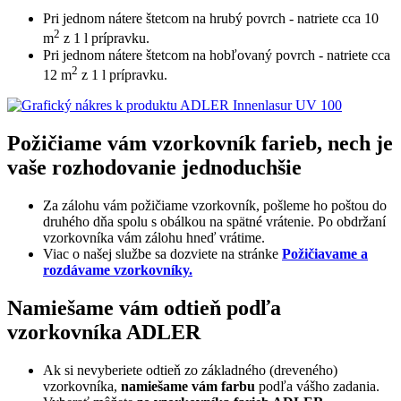
Pri jednom nátere štetcom na hrubý povrch - natriete cca 10
2
m
z 1 l prípravku.
Pri jednom nátere štetcom na hobľovaný povrch - natriete cca
2
12 m
z 1 l prípravku.
Požičiame vám vzorkovník farieb, nech je
vaše rozhodovanie jednoduchšie
Za zálohu vám požičiame vzorkovník, pošleme ho poštou do
druhého dňa spolu s obálkou na spätné vrátenie. Po obdržaní
vzorkovníka vám zálohu hneď vrátime.
Viac o našej službe sa dozviete na stránke
Požičiavame a
rozdávame vzorkovníky.
Namiešame vám odtieň podľa
vzorkovníka ADLER
Ak si nevyberiete odtieň zo základného (dreveného)
vzorkovníka,
namiešame vám farbu
podľa vášho zadania.