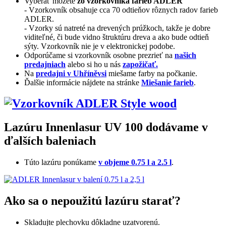
Vyberať môžete
zo vzorkovníka farieb ADLER
- Vzorkovník obsahuje cca 70 odtieňov rôznych radov farieb
ADLER.
- Vzorky sú natreté na drevených prúžkoch, takže je dobre
viditeľné, či bude vidno štruktúru dreva a ako bude odtieň
sýty. Vzorkovník nie je v elektronickej podobe.
Odporúčame si vzorkovník osobne prezrieť na
našich
predajniach
alebo si ho u nás
zapožičať.
Na
predajni v Uhříněvsi
miešame farby na počkanie.
Ďalšie informácie nájdete na stránke
Miešanie farieb
.
Lazúru Innenlasur UV 100 dodávame v
ďalších baleniach
Túto lazúru ponúkame
v objeme 0.75 l a 2.5 l
.
Ako sa o nepoužitú lazúru starať?
Skladujte plechovku dôkladne uzatvorenú.