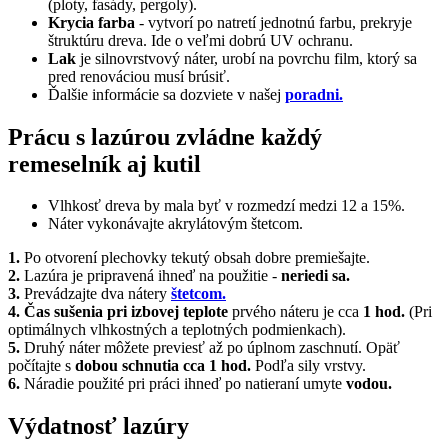
(ploty, fasády, pergoly).
Krycia farba
- vytvorí po natretí jednotnú farbu, prekryje
štruktúru dreva. Ide o veľmi dobrú UV ochranu.
Lak
je silnovrstvový náter, urobí na povrchu film, ktorý sa
pred renováciou musí brúsiť.
Ďalšie informácie sa dozviete v našej
poradni.
​Prácu s lazúrou zvládne každý
remeselník aj kutil
Vlhkosť dreva by mala byť v rozmedzí medzi 12 a 15%.
Náter vykonávajte akrylátovým štetcom.
1.
Po otvorení plechovky tekutý obsah dobre premiešajte.
2.
Lazúra je pripravená ihneď na použitie -
neriedi sa.
3.
Prevádzajte dva nátery
štetcom.
4. Čas sušenia pri izbovej teplote
prvého náteru je cca
1 hod.
(Pri
optimálnych vlhkostných a teplotných podmienkach).
5.
Druhý náter môžete previesť až po úplnom zaschnutí. Opäť
počítajte s
dobou schnutia cca 1 hod.
Podľa sily vrstvy.
6.
Náradie použité pri práci ihneď po natieraní umyte
vodou.
Výdatnosť lazúry