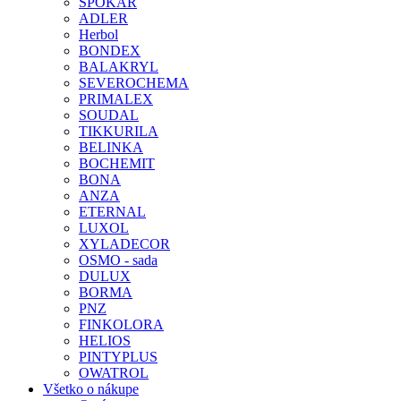
SPOKAR
ADLER
Herbol
BONDEX
BALAKRYL
SEVEROCHEMA
PRIMALEX
SOUDAL
TIKKURILA
BELINKA
BOCHEMIT
BONA
ANZA
ETERNAL
LUXOL
XYLADECOR
OSMO - sada
DULUX
BORMA
PNZ
FINKOLORA
HELIOS
PINTYPLUS
OWATROL
Všetko o nákupe