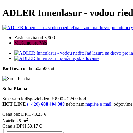
ADLER Innenlasur - vodou riedi
Zásielkovňa od 3,90 €
Miešame pre Vás
Kód tovaru
adinla02500autu
Soňa Plachá
Sme vám k dispozici denně 8:00 - 22:00 hod.
HOT LINE
(+420)
608 404 088
nebo nám
napište e-mail
, odpovíme
Cena bez DPH
43,23 €
2
Natrite
25 m
Cena s DPH
53,17 €