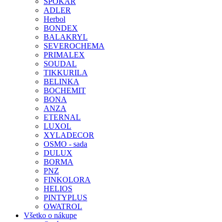
SPOKAR
ADLER
Herbol
BONDEX
BALAKRYL
SEVEROCHEMA
PRIMALEX
SOUDAL
TIKKURILA
BELINKA
BOCHEMIT
BONA
ANZA
ETERNAL
LUXOL
XYLADECOR
OSMO - sada
DULUX
BORMA
PNZ
FINKOLORA
HELIOS
PINTYPLUS
OWATROL
Všetko o nákupe