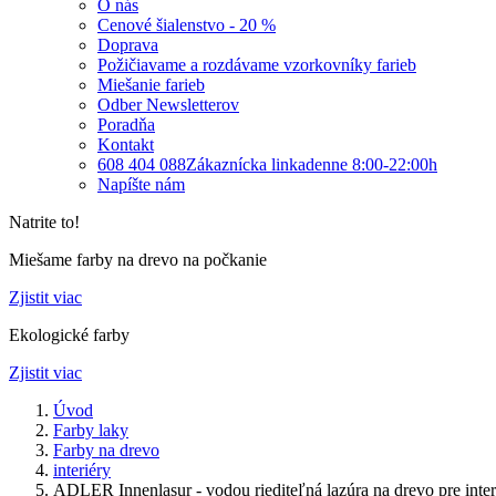
O nás
Cenové šialenstvo - 20 %
Doprava
Požičiavame a rozdávame vzorkovníky farieb
Miešanie farieb
Odber Newsletterov
Poradňa
Kontakt
608 404 088
Zákaznícka linka
denne 8:00-22:00h
Napíšte nám
Natrite to!
Miešame farby na drevo na počkanie
Zjistit viac
Ekologické farby
Zjistit viac
Úvod
Farby laky
Farby na drevo
interiéry
ADLER Innenlasur - vodou riediteľná lazúra na drevo pre inte