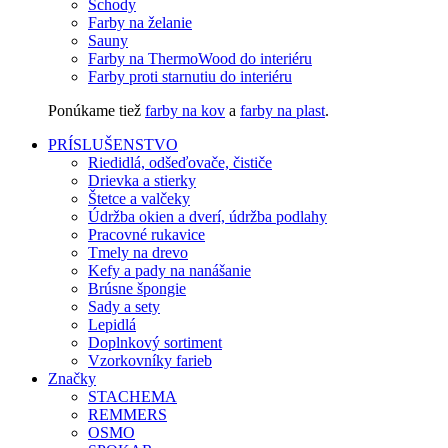
Schody
Farby na želanie
Sauny
Farby na ThermoWood do interiéru
Farby proti starnutiu do interiéru
Ponúkame tiež
farby na kov
a
farby na plast
.
PRÍSLUŠENSTVO
Riedidlá, odšeďovače, čističe
Drievka a stierky
Štetce a valčeky
Údržba okien a dverí, údržba podlahy
Pracovné rukavice
Tmely na drevo
Kefy a pady na nanášanie
Brúsne špongie
Sady a sety
Lepidlá
Doplnkový sortiment
Vzorkovníky farieb
Značky
STACHEMA
REMMERS
OSMO