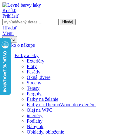
Košík
0
Prihlásiť
Hledej
Hľadať
Menu
Menu
Všetko o nákupe
Farby a laky
Exteriéry
Ploty
Fasády
Okná, dvere
Strechy
Terasy
Pergoly
Farby na želanie
Farby na ThermoWood do exteriéru
Olej na WPC
interiéry
Podlahy
Nábytok
Obklady, obloženie